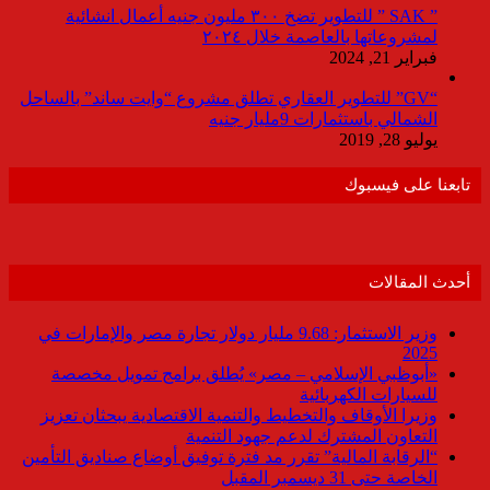
” SAK ” للتطوير تضخ ٣٠٠ مليون جنيه أعمال انشائية
لمشروعاتها بالعاصمة خلال ٢٠٢٤
فبراير 21, 2024
“GV” للتطوير العقاري تطلق مشروع “وايت ساند” بالساحل
الشمالي باستثمارات 9مليار جنيه
يوليو 28, 2019
تابعنا على فيسبوك
أحدث المقالات
وزير الاستثمار: 9.68 مليار دولار تجارة مصر والإمارات في
2025
«أبوظبي الإسلامي – مصر» يُطلق برامج تمويل مخصصة
للسيارات الكهربائية
وزيرا الأوقاف والتخطيط والتنمية الاقتصادية يبحثان تعزيز
التعاون المشترك لدعم جهود التنمية
“الرقابة المالية” تقرر مد فترة توفيق أوضاع صناديق التأمين
الخاصة حتى 31 ديسمبر المقبل