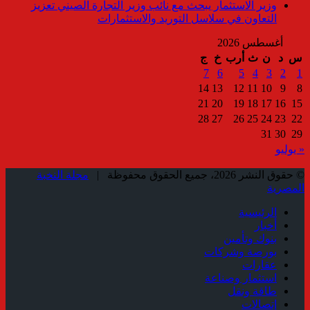
وزير الاستثمار يبحث مع نائب وزير التجارة الصيني تعزيز
التعاون في سلاسل التوريد والاستثمارات
أغسطس 2026
س
د
ن
ث
أرب
خ
ج
7
6
5
4
3
2
1
14
13
12
11
10
9
8
21
20
19
18
17
16
15
28
27
26
25
24
23
22
31
30
29
« يوليو
© حقوق النشر 2026، جميع الحقوق محفوظة |
مجلة النخبة
المصرية
الرئيسية
أخبار
بنوك وتأمين
بورصة وشركات
عقارات
استثمار وصناعة
طاقة ونقل
إتصالات