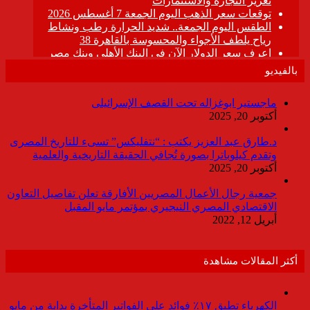
بالفيديو
ماجستير ابوغزاله تحت القصف الإسرائيلى
أكتوبر 20, 2025
د.طارق عبد العزيز يكتب : “نتفليكس” تسىء للتاريخ المصرى
وتقدم كيلوباترا بصورة تُجافي الحقيقة التاريخية والعلمية
أكتوبر 20, 2025
جمعية رجال الأعمال المصريين الأفارقة تعلن تفاصيل التعاون
الاقتصادي المصري النيجيري بمؤتمر مايو المقبل
أبريل 12, 2022
أكثر المقالات مشاهدة
الكهرباء تطبق ١٧٪ فوائد على الفواتير المتأخرة بداية من مايو