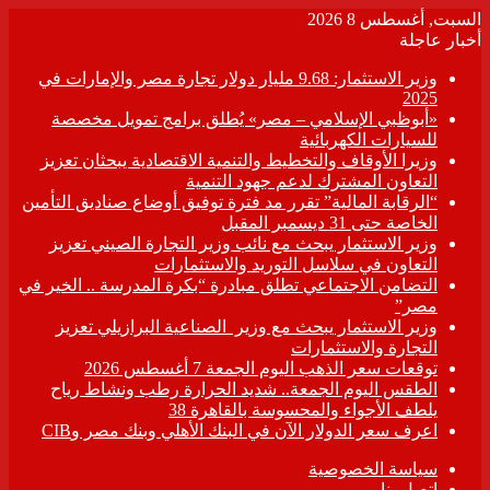
السبت, أغسطس 8 2026
أخبار عاجلة
وزير الاستثمار: 9.68 مليار دولار تجارة مصر والإمارات في
2025
«أبوظبي الإسلامي – مصر» يُطلق برامج تمويل مخصصة
للسيارات الكهربائية
وزيرا الأوقاف والتخطيط والتنمية الاقتصادية يبحثان تعزيز
التعاون المشترك لدعم جهود التنمية
“الرقابة المالية” تقرر مد فترة توفيق أوضاع صناديق التأمين
الخاصة حتى 31 ديسمبر المقبل
وزير الاستثمار يبحث مع نائب وزير التجارة الصيني تعزيز
التعاون في سلاسل التوريد والاستثمارات
التضامن الاجتماعي تطلق مبادرة “بكرة المدرسة .. الخير في
مصر”
وزير الاستثمار يبحث مع وزير الصناعية البرازيلي تعزيز
التجارة والاستثمارات
توقعات سعر الذهب اليوم الجمعة 7 أغسطس 2026
الطقس اليوم الجمعة.. شديد الحرارة رطب ونشاط رياح
يلطف الأجواء والمحسوسة بالقاهرة 38
اعرف سعر الدولار الآن في البنك الأهلي وبنك مصر وCIB
سياسة الخصوصية
اتصل بنا