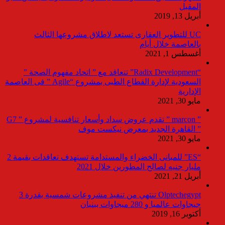
المقبل
أبريل 13, 2019
UC للتطوير العقارى تستعد لاطلاق مشروعها الثالث
بالعاصمة خلال أيام
أغسطس 1, 2021
“Radix Development” تتعاقد مع ” اتحاد مفهوم الصحة ”
السعودية لإدارة القطاع الطبى بمشروع “Agile ” فى العاصمة
الإدارية
مايو 30, 2021
” marcon ” تقدم عروض سداد وأسعار تنافسية لمشروع ” G7
” القاهرة الجديد بمعرض نيكست موف
مايو 30, 2021
“ES” للمبانى الخضراء والمستدامة تستهدف تعاقدات بقيمة 2
مليار جنيه لصالح المطورين خلال 2021
أبريل 21, 2021
Olptechegypt تنتهي من تنفيذ مشروعات شمسية بقدرة 3
جيجاوات عالميا و 280 ميجاوات ببنبان
أكتوبر 16, 2019