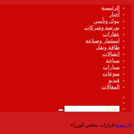
الرئيسية
أخبار
بنوك وتأمين
بورصة وشركات
عقارات
استثمار وصناعة
طاقة ونقل
إتصالات
سياحة
سيارات
منوعات
فيديو
المقالات
فيسبوك
ملخص
الموقع
بحث
RSS
عن
الرئيسية
/
قرارات مجلس الوزراء