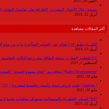
أكتوبر 20, 2025
جمعية رجال الأعمال المصريين الأفارقة تعلن تفاصيل التعاون ا
أبريل 12, 2022
أكثر المقالات مشاهدة
الكهرباء تطبق ١٧٪ فوائد على الفواتير المتأخرة بداية من مايو المقبل
أبريل 13, 2019
UC للتطوير العقارى تستعد لاطلاق مشروعها الثالث بالعاصمة خلال أيام
أغسطس 1, 2021
“Radix Development” تتعاقد مع ” اتحاد مفهوم الصحة ” السعودية لإدارة القطاع الطبى بمشروع “Agile ” فى العاصمة الإدارية
مايو 30, 2021
” marcon ” تقدم عروض سداد وأسعار تنافسية لمشروع ” G7 ” القاهرة الجديد بمعرض نيكست موف
مايو 30, 2021
“ES” للمبانى الخضراء والمستدامة تستهدف تعاقدات بقيمة 2 مليار جنيه لصالح المطورين خلال 2021
أبريل 21, 2021