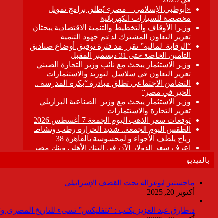
بالفيديو
ماجستير ابوغزاله تحت القصف الإسرائيلى
أكتوبر 20, 2025
د.طارق عبد العزيز يكتب : “نتفليكس” تسىء للتاريخ المصرى وتقدم