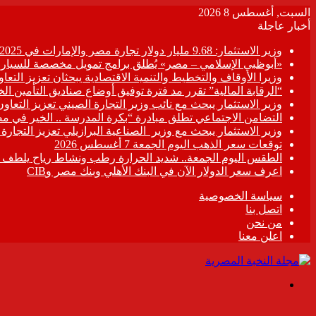
السبت, أغسطس 8 2026
أخبار عاجلة
وزير الاستثمار: 9.68 مليار دولار تجارة مصر والإمارات في 2025
«أبوظبي الإسلامي – مصر» يُطلق برامج تمويل مخصصة للسيارات
وزيرا الأوقاف والتخطيط والتنمية الاقتصادية يبحثان تعزيز التع
“الرقابة المالية” تقرر مد فترة توفيق أوضاع صناديق التأمين الخاصة حتى 31 د
وزير الاستثمار يبحث مع نائب وزير التجارة الصيني تعزيز التعا
التضامن الاجتماعي تطلق مبادرة “بكرة المدرسة .. الخير في م
وزير الاستثمار يبحث مع وزير الصناعية البرازيلي تعزيز التجارة
توقعات سعر الذهب اليوم الجمعة 7 أغسطس 2026
الطقس اليوم الجمعة.. شديد الحرارة رطب ونشاط رياح يلطف الأ
اعرف سعر الدولار الآن في البنك الأهلي وبنك مصر وCIB
سياسة الخصوصية
اتصل بنا
من نحن
اعلن معنا
القائمة