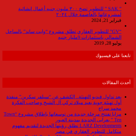
” SAK ” للتطوير تضخ ٣٠٠ مليون جنيه أعمال انشائية
لمشروعاتها بالعاصمة خلال ٢٠٢٤
فبراير 21, 2024
“GV” للتطوير العقاري تطلق مشروع “وايت ساند” بالساحل
الشمالي باستثمارات 9مليار جنيه
يوليو 28, 2019
تابعنا على فيسبوك
أحدث المقالات
بعد تداول فيديو التهنئة.. الكشف عن “سيلفر سكرين” منفذة
أول تهنئة جوية بعيد ميلاد تركي آل الشيخ وصاحب الفكرة
محمد سراج
مزايا تفتتح مرحلة جديدة من توسعاتها بإطلاق مشروع “Town
Ten ” بعرابى الجديدة بمدينة العبور
LARZ Developments تطلق رؤيتها الجديدة لتقديم مفهوم
متكامل للتطوير العقاري في مصر