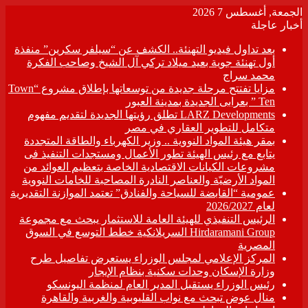
الجمعة, أغسطس 7 2026
أخبار عاجلة
بعد تداول فيديو التهنئة.. الكشف عن “سيلفر سكرين” منفذة
أول تهنئة جوية بعيد ميلاد تركي آل الشيخ وصاحب الفكرة
محمد سراج
مزايا تفتتح مرحلة جديدة من توسعاتها بإطلاق مشروع “Town
Ten ” بعرابى الجديدة بمدينة العبور
LARZ Developments تطلق رؤيتها الجديدة لتقديم مفهوم
متكامل للتطوير العقاري في مصر
بمقر هيئة المواد النووية .. وزير الكهرباء والطاقة المتجددة
يتابع مع رئيس الهيئة تطور الأعمال ومستجدات التنفيذ فى
مشروعات الكيانات الاقتصادية الخاصة بتعظيم العوائد من
المواد الأرضيّة والعناصر النادرة المصاحبة للخامات النووية
عمومية “القابضة للسياحة والفنادق” تعتمد الموازنة التقديرية
لعام 2026/2027
الرئيس التنفيذي للهيئة العامة للاستثمار يبحث مع مجموعة
Hirdaramani Group السريلانكية خطط التوسع في السوق
المصرية
المركز الإعلامي لمجلس الوزراء يستعرض تفاصيل طرح
وزارة الإسكان وحدات سكنية بنظام الإيجار
رئيس الوزراء يستقبل المدير العام لمنظمة اليونسكو
منال عوض تبحث مع نواب القليوبية والغربية والقاهرة