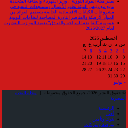
بمقر هيئة المواد النووية .. وزير الكهرباء والطاقة المتجددة
يتابع مع رئيس الهيئة تطور الأعمال ومستجدات التنفيذ فى
مشروعات الكيانات الاقتصادية الخاصة بتعظيم العوائد من
المواد الأرضيّة والعناصر النادرة المصاحبة للخامات النووية
عمومية “القابضة للسياحة والفنادق” تعتمد الموازنة التقديرية
لعام 2026/2027
أغسطس 2026
س
د
ن
ث
أرب
خ
ج
7
6
5
4
3
2
1
14
13
12
11
10
9
8
21
20
19
18
17
16
15
28
27
26
25
24
23
22
31
30
29
« يوليو
© حقوق النشر 2026، جميع الحقوق محفوظة |
مجلة النخبة
المصرية
الرئيسية
أخبار
بنوك وتأمين
بورصة وشركات