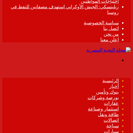
احتياجات المواطنين
زيلينسكي: الجيش الأوكراني استهدف مصفاتين للنفط في
روسيا
سياسة الخصوصية
اتصل بنا
من نحن
اعلن معنا
القائمة
الرئيسية
أخبار
بنوك وتأمين
بورصة وشركات
عقارات
استثمار وصناعة
طاقة ونقل
إتصالات
سياحة
سيارات