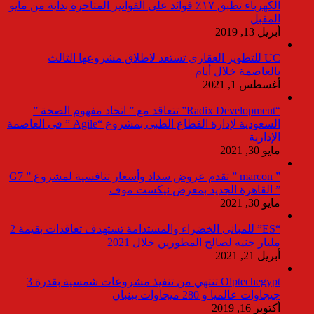
الكهرباء تطبق ١٧٪ فوائد على الفواتير المتأخرة بداية من مايو
المقبل
أبريل 13, 2019
UC للتطوير العقارى تستعد لاطلاق مشروعها الثالث
بالعاصمة خلال أيام
أغسطس 1, 2021
“Radix Development” تتعاقد مع ” اتحاد مفهوم الصحة ”
السعودية لإدارة القطاع الطبى بمشروع “Agile ” فى العاصمة
الإدارية
مايو 30, 2021
” marcon ” تقدم عروض سداد وأسعار تنافسية لمشروع ” G7
” القاهرة الجديد بمعرض نيكست موف
مايو 30, 2021
“ES” للمبانى الخضراء والمستدامة تستهدف تعاقدات بقيمة 2
مليار جنيه لصالح المطورين خلال 2021
أبريل 21, 2021
Olptechegypt تنتهي من تنفيذ مشروعات شمسية بقدرة 3
جيجاوات عالميا و 280 ميجاوات ببنبان
أكتوبر 16, 2019