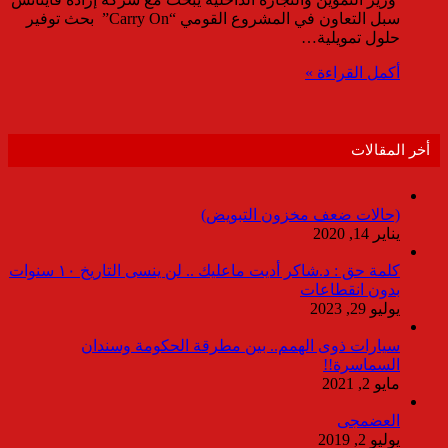
سبل التعاون في المشروع القومي “Carry On” بحث توفير
حلول تمويلية…
أكمل القراءة »
أخر المقالات
(حالات ضعف مخزون التبويض)
يناير 14, 2020
كلمة حق : د.شاكر أديت ماعليك .. لن ينسى التاريخ ١٠ سنوات
بدون انقطاعات
يوليو 29, 2023
سيارات ذوى الهمم.. بين مطرقة الحكومة وسندان
السماسرة!!
مايو 2, 2021
العضمجى
يوليو 2, 2019