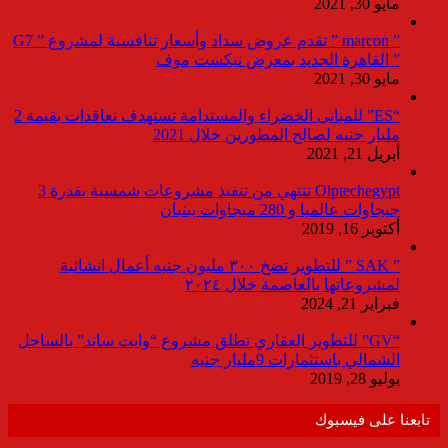
مايو 30, 2021
” marcon ” تقدم عروض سداد وأسعار تنافسية لمشروع ” G7
” القاهرة الجديد بمعرض نيكست موف
مايو 30, 2021
“ES” للمبانى الخضراء والمستدامة تستهدف تعاقدات بقيمة 2
مليار جنيه لصالح المطورين خلال 2021
أبريل 21, 2021
Olptechegypt تنتهي من تنفيذ مشروعات شمسية بقدرة 3
جيجاوات عالميا و 280 ميجاوات ببنبان
أكتوبر 16, 2019
” SAK ” للتطوير تضخ ٣٠٠ مليون جنيه أعمال انشائية
لمشروعاتها بالعاصمة خلال ٢٠٢٤
فبراير 21, 2024
“GV” للتطوير العقاري تطلق مشروع “وايت ساند” بالساحل
الشمالي باستثمارات 9مليار جنيه
يوليو 28, 2019
تابعنا على فيسبوك