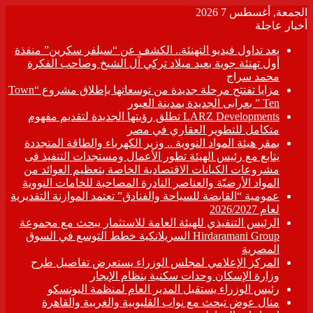
الجمعة, أغسطس 7 2026
أخبار عاجلة
بعد تداول فيديو التهنئة.. الكشف عن “سيلفر سكرين” منفذة
أول تهنئة جوية بعيد ميلاد تركي آل الشيخ وصاحب الفكرة
محمد سراج
مزايا تفتتح مرحلة جديدة من توسعاتها بإطلاق مشروع “Town
Ten ” بعرابى الجديدة بمدينة العبور
LARZ Developments تطلق رؤيتها الجديدة لتقديم مفهوم
متكامل للتطوير العقاري في مصر
بمقر هيئة المواد النووية .. وزير الكهرباء والطاقة المتجددة
يتابع مع رئيس الهيئة تطور الأعمال ومستجدات التنفيذ فى
مشروعات الكيانات الاقتصادية الخاصة بتعظيم العوائد من
المواد الأرضيّة والعناصر النادرة المصاحبة للخامات النووية
عمومية “القابضة للسياحة والفنادق” تعتمد الموازنة التقديرية
لعام 2026/2027
الرئيس التنفيذي للهيئة العامة للاستثمار يبحث مع مجموعة
Hirdaramani Group السريلانكية خطط التوسع في السوق
المصرية
المركز الإعلامي لمجلس الوزراء يستعرض تفاصيل طرح
وزارة الإسكان وحدات سكنية بنظام الإيجار
رئيس الوزراء يستقبل المدير العام لمنظمة اليونسكو
منال عوض تبحث مع نواب القليوبية والغربية والقاهرة