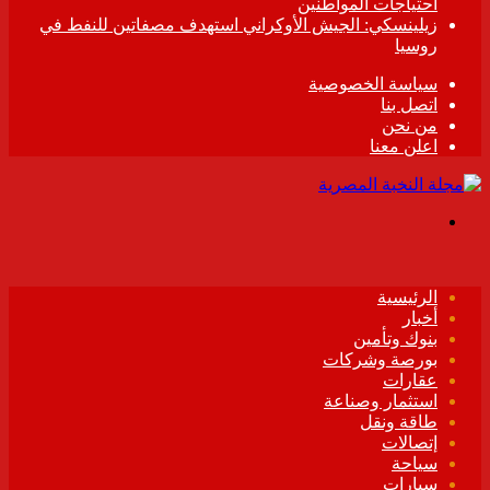
احتياجات المواطنين
زيلينسكي: الجيش الأوكراني استهدف مصفاتين للنفط في
روسيا
سياسة الخصوصية
اتصل بنا
من نحن
اعلن معنا
القائمة
الرئيسية
أخبار
بنوك وتأمين
بورصة وشركات
عقارات
استثمار وصناعة
طاقة ونقل
إتصالات
سياحة
سيارات