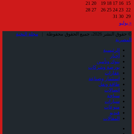
21
20
19
18
17
16
15
28
27
26
25
24
23
22
31
30
29
« يوليو
© حقوق النشر 2026، جميع الحقوق محفوظة |
مجلة النخبة
المصرية
الرئيسية
أخبار
بنوك وتأمين
بورصة وشركات
عقارات
استثمار وصناعة
طاقة ونقل
إتصالات
سياحة
سيارات
منوعات
فيديو
المقالات
فيسبوك
ملخص