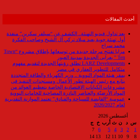
أحدث المقالات
بعد تداول فيديو التهنئة.. الكشف عن “سيلفر سكرين” منفذة
أول تهنئة جوية بعيد ميلاد تركي آل الشيخ وصاحب الفكرة
محمد سراج
مزايا تفتتح مرحلة جديدة من توسعاتها بإطلاق مشروع “Town
Ten ” بعرابى الجديدة بمدينة العبور
LARZ Developments تطلق رؤيتها الجديدة لتقديم مفهوم
متكامل للتطوير العقاري في مصر
بمقر هيئة المواد النووية .. وزير الكهرباء والطاقة المتجددة
يتابع مع رئيس الهيئة تطور الأعمال ومستجدات التنفيذ فى
مشروعات الكيانات الاقتصادية الخاصة بتعظيم العوائد من
المواد الأرضيّة والعناصر النادرة المصاحبة للخامات النووية
عمومية “القابضة للسياحة والفنادق” تعتمد الموازنة التقديرية
لعام 2026/2027
أغسطس 2026
س
د
ن
ث
أرب
خ
ج
7
6
5
4
3
2
1
14
13
12
11
10
9
8