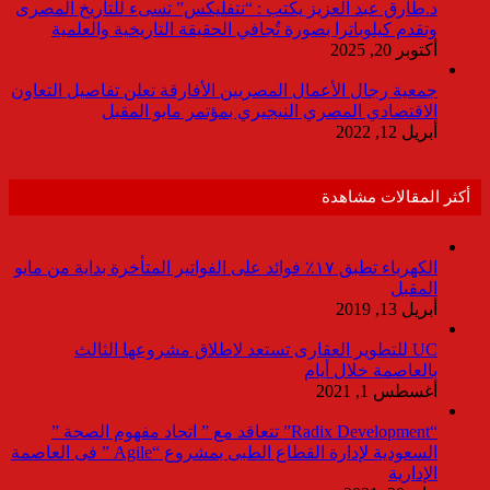
د.طارق عبد العزيز يكتب : “نتفليكس” تسىء للتاريخ المصرى
وتقدم كيلوباترا بصورة تُجافي الحقيقة التاريخية والعلمية
أكتوبر 20, 2025
جمعية رجال الأعمال المصريين الأفارقة تعلن تفاصيل التعاون
الاقتصادي المصري النيجيري بمؤتمر مايو المقبل
أبريل 12, 2022
أكثر المقالات مشاهدة
الكهرباء تطبق ١٧٪ فوائد على الفواتير المتأخرة بداية من مايو
المقبل
أبريل 13, 2019
UC للتطوير العقارى تستعد لاطلاق مشروعها الثالث
بالعاصمة خلال أيام
أغسطس 1, 2021
“Radix Development” تتعاقد مع ” اتحاد مفهوم الصحة ”
السعودية لإدارة القطاع الطبى بمشروع “Agile ” فى العاصمة
الإدارية