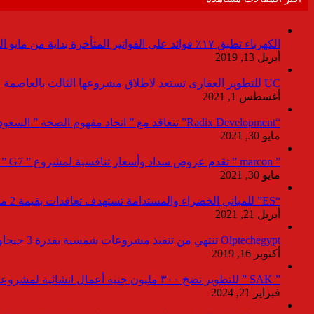
الكهرباء تطبق ١٧٪ فوائد على الفواتير المتأخرة بداية من مايو المقبل
أبريل 13, 2019
UC للتطوير العقارى تستعد لاطلاق مشروعها الثالث بالعاصمة خلال أيام
أغسطس 1, 2021
“Radix Development” تتعاقد مع ” اتحاد مفهوم الصحة ” السعودية لإدارة القطاع الطبى بمشروع “Agile ” فى العاصمة الإدارية
مايو 30, 2021
” marcon ” تقدم عروض سداد وأسعار تنافسية لمشروع ” G7 ” القاهرة الجديد بمعرض نيكست موف
مايو 30, 2021
“ES” للمبانى الخضراء والمستدامة تستهدف تعاقدات بقيمة 2 مليار جنيه لصالح المطورين خلال 2021
أبريل 21, 2021
Olptechegypt تنتهي من تنفيذ مشروعات شمسية بقدرة 3 جيجاوات عالميا و 280 ميجاوات ببنبان
أكتوبر 16, 2019
” SAK ” للتطوير تضخ ٣٠٠ مليون جنيه أعمال انشائية لمشروعاتها بالعاصمة خلال ٢٠٢٤
فبراير 21, 2024