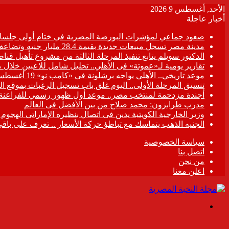
الأحد, أغسطس 9 2026
أخبار عاجلة
صعود جماعي لمؤشرات البورصة المصرية في ختام أولى جلسات
مدينة مصر تسجل مبيعات جديدة بقيمة 28.4 مليار جنيه وتضاعف معدلات التسليم خلال النصف الأول من 2026
الدكتور سويلم يتابع تنفيذ المرحلة الثالثة من مشروع تأهيل قناطر
تقارير يومية لـ«عموتة» فى الأهلي.. تحليل شامل للاعبين خلال 
موعد تاريخي.. الأهلي يواجه برشلونة فى «كامب نو» 19 أغسطس
تنسيق المرحلة الأولى.. اليوم غلق باب تسجيل الرغبات بموقع ال
أجندة مزدحمة لمنتخب مصر.. موعد أول ظهور رسمي للفراعنة
مدرب طرابزون: محمد صلاح من بين الأفضل فى العالم
وزير الخارجية الكويتية يدين فى اتصال بنظيره الإماراتى الهجوم
الجنيه الذهب يتماسك مع تباطؤ حركة الأسعار .. تعرف على باقي
سياسة الخصوصية
اتصل بنا
من نحن
اعلن معنا
القائمة