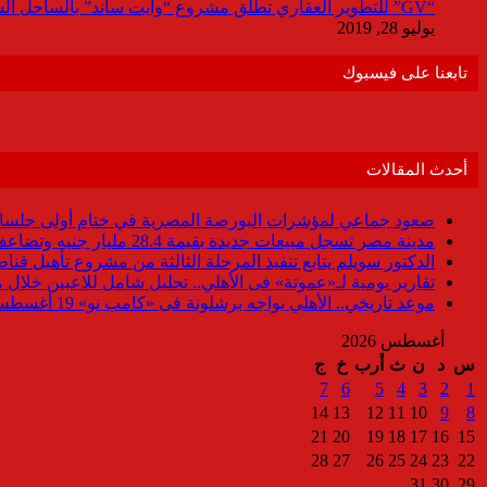
“GV” للتطوير العقاري تطلق مشروع “وايت ساند” بالساحل الشمالي باستثمارات 9مليار جنيه
يوليو 28, 2019
تابعنا على فيسبوك
أحدث المقالات
صعود جماعي لمؤشرات البورصة المصرية في ختام أولى جلسات
مدينة مصر تسجل مبيعات جديدة بقيمة 28.4 مليار جنيه وتضاعف معدلات التسليم خلال النصف الأول من 2026
الدكتور سويلم يتابع تنفيذ المرحلة الثالثة من مشروع تأهيل قناطر
تقارير يومية لـ«عموتة» فى الأهلي.. تحليل شامل للاعبين خلال 
موعد تاريخي.. الأهلي يواجه برشلونة فى «كامب نو» 19 أغسطس
أغسطس 2026
س
د
ن
ث
أرب
خ
ج
7
6
5
4
3
2
1
14
13
12
11
10
9
8
21
20
19
18
17
16
15
28
27
26
25
24
23
22
31
30
29