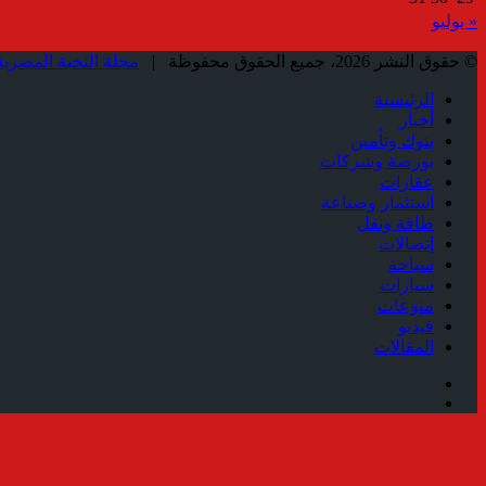
« يوليو
© حقوق النشر 2026، جميع الحقوق محفوظة |
مجلة النخبة المصرية
الرئيسية
أخبار
بنوك وتأمين
بورصة وشركات
عقارات
استثمار وصناعة
طاقة ونقل
إتصالات
سياحة
سيارات
منوعات
فيديو
المقالات
فيسبوك
ملخص
الموقع
زر
RSS
الذهاب
إلى