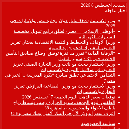
السبت, أغسطس 8 2026
أخبار عاجلة
وزير الاستثمار: 9.68 مليار دولار تجارة مصر والإمارات في
2025
«أبوظبي الإسلامي – مصر» يُطلق برامج تمويل مخصصة
للسيارات الكهربائية
وزيرا الأوقاف والتخطيط والتنمية الاقتصادية يبحثان تعزيز
التعاون المشترك لدعم جهود التنمية
“الرقابة المالية” تقرر مد فترة توفيق أوضاع صناديق التأمين
الخاصة حتى 31 ديسمبر المقبل
وزير الاستثمار يبحث مع نائب وزير التجارة الصيني تعزيز
التعاون في سلاسل التوريد والاستثمارات
التضامن الاجتماعي تطلق مبادرة “بكرة المدرسة .. الخير في
مصر”
وزير الاستثمار يبحث مع وزير الصناعية البرازيلي تعزيز
التجارة والاستثمارات
توقعات سعر الذهب اليوم الجمعة 7 أغسطس 2026
الطقس اليوم الجمعة.. شديد الحرارة رطب ونشاط رياح
يلطف الأجواء والمحسوسة بالقاهرة 38
اعرف سعر الدولار الآن في البنك الأهلي وبنك مصر وCIB
سياسة الخصوصية
اتصل بنا