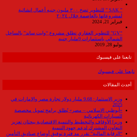
” SAK ” للتطوير تضخ ٣٠٠ مليون جنيه أعمال انشائية
لمشروعاتها بالعاصمة خلال ٢٠٢٤
فبراير 21, 2024
“GV” للتطوير العقاري تطلق مشروع “وايت ساند” بالساحل
الشمالي باستثمارات 9مليار جنيه
يوليو 28, 2019
تابعنا على فيسبوك
تابعنا على فيسبوك
أحدث المقالات
وزير الاستثمار: 9.68 مليار دولار تجارة مصر والإمارات في
2025
«أبوظبي الإسلامي – مصر» يُطلق برامج تمويل مخصصة
للسيارات الكهربائية
وزيرا الأوقاف والتخطيط والتنمية الاقتصادية يبحثان تعزيز
التعاون المشترك لدعم جهود التنمية
“الرقابة المالية” تقرر مد فترة توفيق أوضاع صناديق التأمين