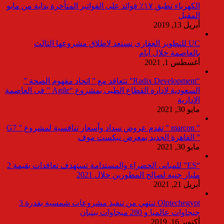
الكهرباء تطبق ١٧٪ فوائد على الفواتير المتأخرة بداية من مايو
المقبل
أبريل 13, 2019
UC للتطوير العقارى تستعد لاطلاق مشروعها الثالث
بالعاصمة خلال أيام
أغسطس 1, 2021
“Radix Development” تتعاقد مع ” اتحاد مفهوم الصحة ”
السعودية لإدارة القطاع الطبى بمشروع “Agile ” فى العاصمة
الإدارية
مايو 30, 2021
” marcon ” تقدم عروض سداد وأسعار تنافسية لمشروع ” G7
” القاهرة الجديد بمعرض نيكست موف
مايو 30, 2021
“ES” للمبانى الخضراء والمستدامة تستهدف تعاقدات بقيمة 2
مليار جنيه لصالح المطورين خلال 2021
أبريل 21, 2021
Olptechegypt تنتهي من تنفيذ مشروعات شمسية بقدرة 3
جيجاوات عالميا و 280 ميجاوات ببنبان
أكتوبر 16, 2019