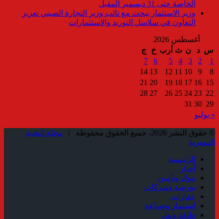
الخاصة حتى 31 ديسمبر المقبل
وزير الاستثمار يبحث مع نائب وزير التجارة الصيني تعزيز
التعاون في سلاسل التوريد والاستثمارات
أغسطس 2026
س
د
ن
ث
أرب
خ
ج
7
6
5
4
3
2
1
14
13
12
11
10
9
8
21
20
19
18
17
16
15
28
27
26
25
24
23
22
31
30
29
« يوليو
© حقوق النشر 2026، جميع الحقوق محفوظة |
مجلة النخبة
المصرية
الرئيسية
أخبار
بنوك وتأمين
بورصة وشركات
عقارات
استثمار وصناعة
طاقة ونقل