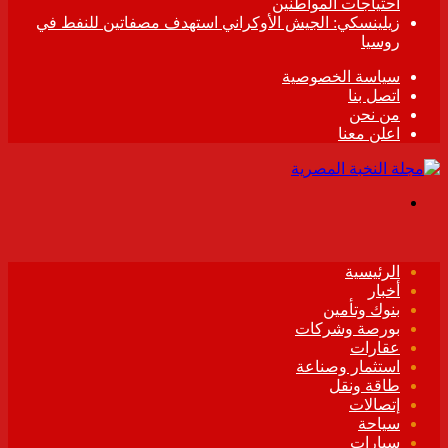
احتياجات المواطنين
زيلينسكي: الجيش الأوكراني استهدف مصفاتين للنفط في
روسيا
سياسة الخصوصية
اتصل بنا
من نحن
اعلن معنا
القائمة
الرئيسية
أخبار
بنوك وتأمين
بورصة وشركات
عقارات
استثمار وصناعة
طاقة ونقل
إتصالات
سياحة
سيارات