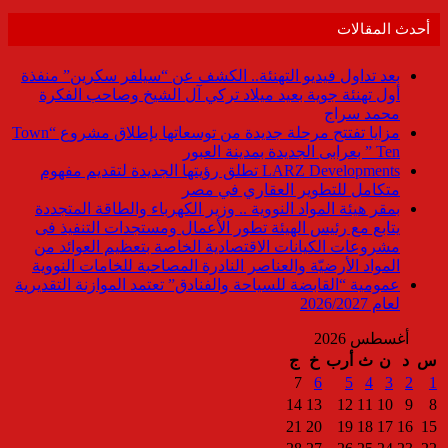
أحدث المقالات
بعد تداول فيديو التهنئة.. الكشف عن “سيلفر سكرين” منفذة
أول تهنئة جوية بعيد ميلاد تركي آل الشيخ وصاحب الفكرة
محمد سراج
مزايا تفتتح مرحلة جديدة من توسعاتها بإطلاق مشروع “Town
Ten ” بعرابى الجديدة بمدينة العبور
LARZ Developments تطلق رؤيتها الجديدة لتقديم مفهوم
متكامل للتطوير العقاري في مصر
بمقر هيئة المواد النووية .. وزير الكهرباء والطاقة المتجددة
يتابع مع رئيس الهيئة تطور الأعمال ومستجدات التنفيذ فى
مشروعات الكيانات الاقتصادية الخاصة بتعظيم العوائد من
المواد الأرضيّة والعناصر النادرة المصاحبة للخامات النووية
عمومية “القابضة للسياحة والفنادق” تعتمد الموازنة التقديرية
لعام 2026/2027
أغسطس 2026
س
د
ن
ث
أرب
خ
ج
7
6
5
4
3
2
1
14
13
12
11
10
9
8
21
20
19
18
17
16
15