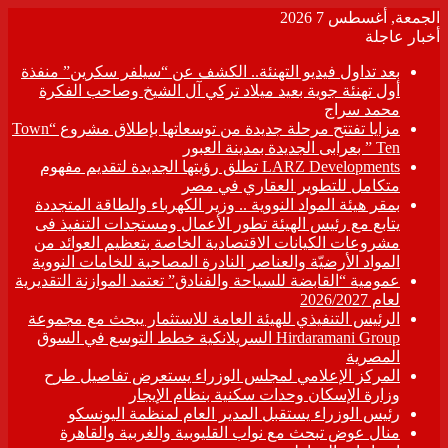
الجمعة, أغسطس 7 2026
أخبار عاجلة
بعد تداول فيديو التهنئة.. الكشف عن “سيلفر سكرين” منفذة
أول تهنئة جوية بعيد ميلاد تركي آل الشيخ وصاحب الفكرة
محمد سراج
مزايا تفتتح مرحلة جديدة من توسعاتها بإطلاق مشروع “Town
Ten ” بعرابى الجديدة بمدينة العبور
LARZ Developments تطلق رؤيتها الجديدة لتقديم مفهوم
متكامل للتطوير العقاري في مصر
بمقر هيئة المواد النووية .. وزير الكهرباء والطاقة المتجددة
يتابع مع رئيس الهيئة تطور الأعمال ومستجدات التنفيذ فى
مشروعات الكيانات الاقتصادية الخاصة بتعظيم العوائد من
المواد الأرضيّة والعناصر النادرة المصاحبة للخامات النووية
عمومية “القابضة للسياحة والفنادق” تعتمد الموازنة التقديرية
لعام 2026/2027
الرئيس التنفيذي للهيئة العامة للاستثمار يبحث مع مجموعة
Hirdaramani Group السريلانكية خطط التوسع في السوق
المصرية
المركز الإعلامي لمجلس الوزراء يستعرض تفاصيل طرح
وزارة الإسكان وحدات سكنية بنظام الإيجار
رئيس الوزراء يستقبل المدير العام لمنظمة اليونسكو
منال عوض تبحث مع نواب القليوبية والغربية والقاهرة