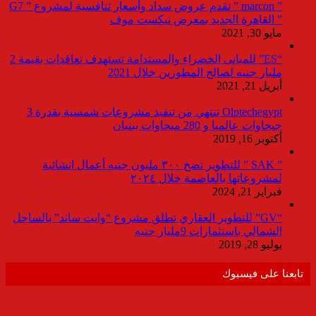
” marcon ” تقدم عروض سداد وأسعار تنافسية لمشروع ” G7
” القاهرة الجديد بمعرض نيكست موف
مايو 30, 2021
“ES” للمبانى الخضراء والمستدامة تستهدف تعاقدات بقيمة 2
مليار جنيه لصالح المطورين خلال 2021
أبريل 21, 2021
Olptechegypt تنتهي من تنفيذ مشروعات شمسية بقدرة 3
جيجاوات عالميا و 280 ميجاوات ببنبان
أكتوبر 16, 2019
” SAK ” للتطوير تضخ ٣٠٠ مليون جنيه أعمال انشائية
لمشروعاتها بالعاصمة خلال ٢٠٢٤
فبراير 21, 2024
“GV” للتطوير العقاري تطلق مشروع “وايت ساند” بالساحل
الشمالي باستثمارات 9مليار جنيه
يوليو 28, 2019
تابعنا على فيسبوك