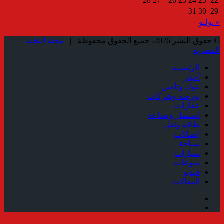
28
27
26
25
24
23
22
31
30
29
« يوليو
© حقوق النشر 2026، جميع الحقوق محفوظة |
مجلة النخبة
المصرية
الرئيسية
أخبار
بنوك وتأمين
بورصة وشركات
عقارات
استثمار وصناعة
طاقة ونقل
إتصالات
سياحة
سيارات
منوعات
فيديو
المقالات
فيسبوك
ملخص
الموقع