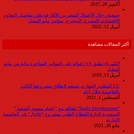
أكتوبر 20, 2025
جمعية رجال الأعمال المصريين الأفارقة تعلن تفاصيل التعاون
الاقتصادي المصري النيجيري بمؤتمر مايو المقبل
أبريل 12, 2022
أكثر المقالات مشاهدة
الكهرباء تطبق ١٧٪ فوائد على الفواتير المتأخرة بداية من مايو
المقبل
أبريل 13, 2019
UC للتطوير العقارى تستعد لاطلاق مشروعها الثالث
بالعاصمة خلال أيام
أغسطس 1, 2021
“Radix Development” تتعاقد مع ” اتحاد مفهوم الصحة ”
السعودية لإدارة القطاع الطبى بمشروع “Agile ” فى العاصمة
الإدارية
مايو 30, 2021