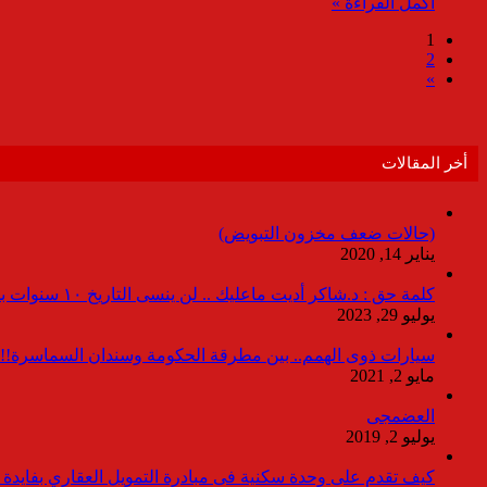
أكمل القراءة »
1
2
»
أخر المقالات
(حالات ضعف مخزون التبويض)
يناير 14, 2020
كلمة حق : د.شاكر أديت ماعليك .. لن ينسى التاريخ ١٠ سنوات بدون انقطاعات
يوليو 29, 2023
سيارات ذوى الهمم.. بين مطرقة الحكومة وسندان السماسرة!!
مايو 2, 2021
العضمجى
يوليو 2, 2019
كيف تقدم على وحدة سكنية فى مبادرة التمويل العقاري بفايدة ٣٪