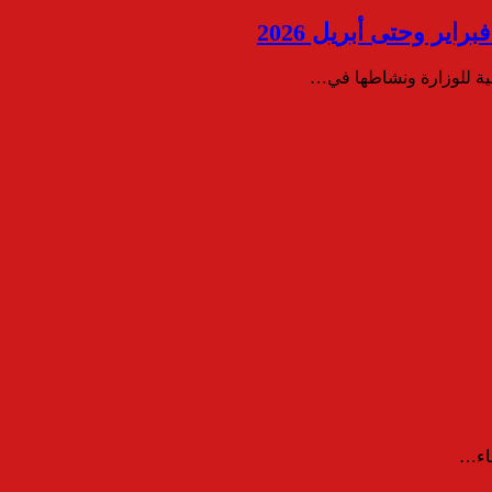
ير وحتى أبريل 2026
جية للوزارة ونشاطها في…
ساء…