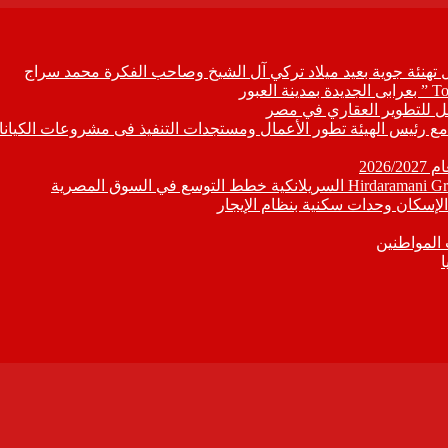
ل تهنئة جوية بعيد ميلاد تركي آل الشيخ وصاحب الفكرة محمد سراج
ابع مع رئيس الهيئة تطور الأعمال ومستجدات التنفيذ فى مشروعات الكيانا
202
إسكان وحدات سكنية بنظام الإيجار
 المواطنين