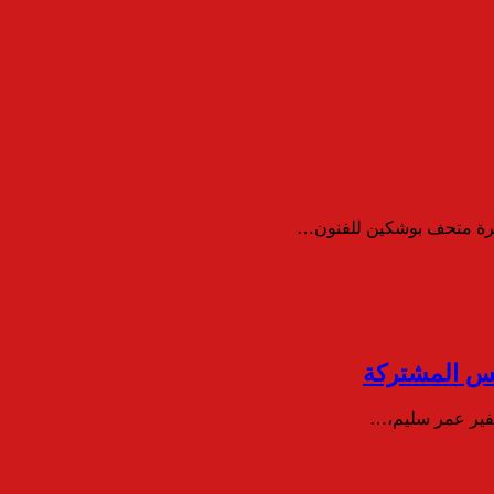
 مديرة متحف بوشكين للفنون…
ريس المشتركة
لسفير عمر سليم،…