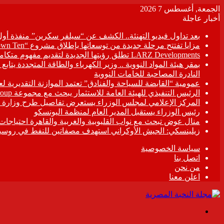
الجمعة, أغسطس 7 2026
أخبار عاجلة
بعد تداول فيديو التهنئة.. الكشف عن “سيلفر سكرين” منفذة أو
مزايا تفتتح مرحلة جديدة من توسعاتها بإطلاق مشروع “Town Ten ” بعرابى الجديدة بمدينة العبور
LARZ Developments تطلق رؤيتها الجديدة لتقديم مفهوم متكامل للتطوير العقاري في مصر
بمقر هيئة المواد النووية .. وزير الكهرباء والطاقة المتجددة يت
النادرة المصاحبة للخامات النووية
عمومية “القابضة للسياحة والفنادق” تعتمد الموازنة التقديرية لعام 6/2027
الرئيس التنفيذي للهيئة العامة للاستثمار يبحث مع مجموعة Hirdaramani Group السريلانكية خطط التوسع في السوق المصرية
المركز الإعلامي لمجلس الوزراء يستعرض تفاصيل طرح وزارة ال
رئيس الوزراء يستقبل المدير العام لمنظمة اليونسكو
منال عوض تبحث مع نواب القليوبية والغربية والقاهرة احتياجات
زيلينسكي: الجيش الأوكراني استهدف مصفاتين للنفط في روسيا
سياسة الخصوصية
اتصل بنا
من نحن
اعلن معنا
القائمة