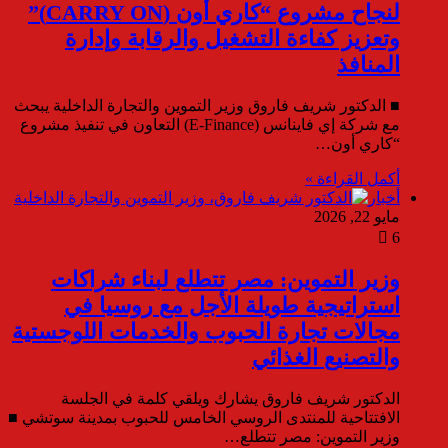
لنجاح مشروع “كاري أون (CARRY ON)”
وتعزيز كفاءة التشغيل والرقابة وإدارة
المنافذ
■ الدكتور شريف فاروق وزير التموين والتجارة الداخلية يبحث
مع شركة إي فاينانس (E-Finance) التعاون في تنفيذ مشروع
“كاري أون…
أكمل القراءة »
أخبار
مايو 22, 2026
6
وزير التموين: مصر تتطلع لبناء شراكات
استراتيجية طويلة الأجل مع روسيا في
مجالات تجارة الحبوب والخدمات اللوجستية
والتصنيع الغذائي
الدكتور شريف فاروق يشارك ويلقي كلمة في الجلسة
الافتتاحية للمنتدى الروسي الخامس للحبوب بمدينة سوتشي ■
وزير التموين: مصر تتطلع…