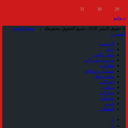
31
30
29
« يوليو
© حقوق النشر 2026، جميع الحقوق محفوظة |
مجلة النخبة
المصرية
الرئيسية
أخبار
بنوك وتأمين
بورصة وشركات
عقارات
استثمار وصناعة
طاقة ونقل
إتصالات
سياحة
سيارات
منوعات
فيديو
المقالات
فيسبوك
ملخص