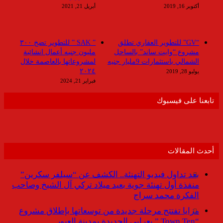
أكتوبر 16, 2019
أبريل 21, 2021
“GV” للتطوير العقاري تطلق
” SAK ” للتطوير تضخ ٣٠٠
مشروع “وايت ساند” بالساحل
مليون جنيه أعمال انشائية
الشمالي باستثمارات 9مليار جنيه
لمشروعاتها بالعاصمة خلال
٢٠٢٤
يوليو 28, 2019
فبراير 21, 2024
تابعنا على فيسبوك
أحدث المقالات
بعد تداول فيديو التهنئة.. الكشف عن “سيلفر سكرين”
منفذة أول تهنئة جوية بعيد ميلاد تركي آل الشيخ وصاحب
الفكرة محمد سراج
مزايا تفتتح مرحلة جديدة من توسعاتها بإطلاق مشروع
“Town Ten ” بعرابى الجديدة بمدينة العبور