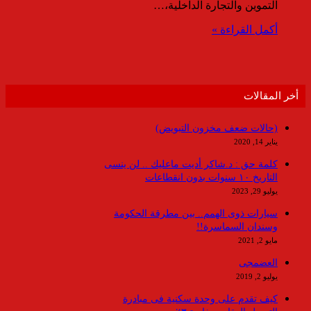
التموين والتجارة الداخلية،…
أكمل القراءة »
أخر المقالات
(حالات ضعف مخزون التبويض)
يناير 14, 2020
كلمة حق : د.شاكر أديت ماعليك .. لن ينسى
التاريخ ١٠ سنوات بدون انقطاعات
يوليو 29, 2023
سيارات ذوى الهمم.. بين مطرقة الحكومة
وسندان السماسرة!!
مايو 2, 2021
العضمجى
يوليو 2, 2019
كيف تقدم على وحدة سكنية فى مبادرة