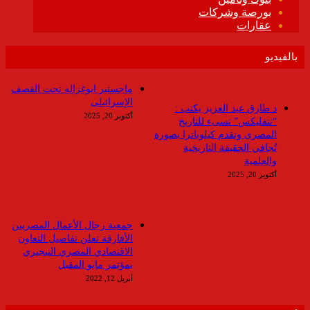
بالفيديو
ماجستير ابوغزاله تحت القصف
الإسرائيلى
د.طارق عبد العزيز يكتب :
أكتوبر 20, 2025
“نتفليكس” تسىء للتاريخ
المصرى وتقدم كيلوباترا بصورة
تُجافي الحقيقة التاريخية
والعلمية
أكتوبر 20, 2025
جمعية رجال الأعمال المصريين
الأفارقة تعلن تفاصيل التعاون
الاقتصادي المصري النيجيري
بمؤتمر مايو المقبل
أبريل 12, 2022