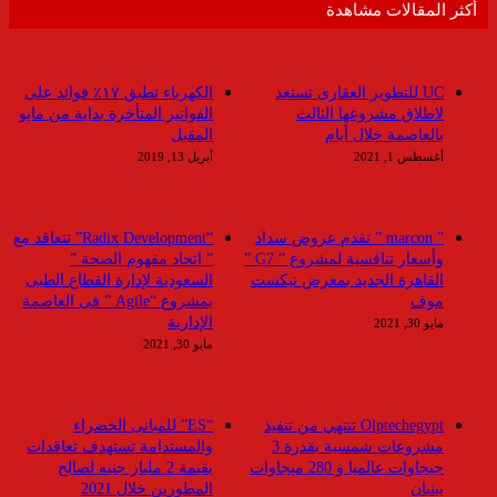
أكثر المقالات مشاهدة
UC للتطوير العقارى تستعد
الكهرباء تطبق ١٧٪ فوائد على
لاطلاق مشروعها الثالث
الفواتير المتأخرة بداية من مايو
بالعاصمة خلال أيام
المقبل
أغسطس 1, 2021
أبريل 13, 2019
” marcon ” تقدم عروض سداد
“Radix Development” تتعاقد مع
وأسعار تنافسية لمشروع ” G7 ”
” اتحاد مفهوم الصحة ”
القاهرة الجديد بمعرض نيكست
السعودية لإدارة القطاع الطبى
موف
بمشروع “Agile ” فى العاصمة
الإدارية
مايو 30, 2021
مايو 30, 2021
Olptechegypt تنتهي من تنفيذ
“ES” للمبانى الخضراء
مشروعات شمسية بقدرة 3
والمستدامة تستهدف تعاقدات
جيجاوات عالميا و 280 ميجاوات
بقيمة 2 مليار جنيه لصالح
ببنبان
المطورين خلال 2021