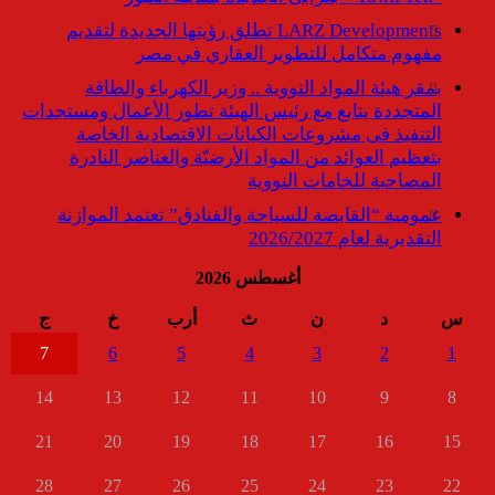
LARZ Developments تطلق رؤيتها الجديدة لتقديم
مفهوم متكامل للتطوير العقاري في مصر
بمقر هيئة المواد النووية .. وزير الكهرباء والطاقة
المتجددة يتابع مع رئيس الهيئة تطور الأعمال ومستجدات
التنفيذ فى مشروعات الكيانات الاقتصادية الخاصة
بتعظيم العوائد من المواد الأرضيّة والعناصر النادرة
المصاحبة للخامات النووية
عمومية “القابضة للسياحة والفنادق” تعتمد الموازنة
التقديرية لعام 2026/2027
أغسطس 2026
س
د
ن
ث
أرب
خ
ج
7
6
5
4
3
2
1
14
13
12
11
10
9
8
21
20
19
18
17
16
15
28
27
26
25
24
23
22