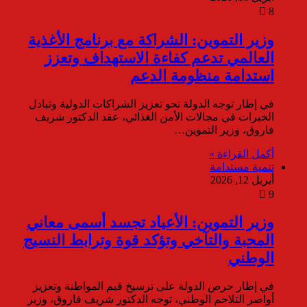
8
وزير التموين: الشراكة مع برنامج الأغذية
العالمي تدعم كفاءة الاستهداف وتعزز
استدامة منظومة الدعم
في إطار توجه الدولة نحو تعزيز الشراكات الدولية وتبادل
الخبرات في مجالات الأمن الغذائي، عقد الدكتور شريف
فاروق، وزير التموين…
أكمل القراءة »
تنمية مستدامة
أبريل 12, 2026
9
وزير التموين: الأعياد تجسد أسمى معاني
المحبة والتآخي وتؤكد قوة وترابط النسيج
الوطني
في إطار حرص الدولة على ترسيخ قيم المواطنة وتعزيز
أواصر التلاحم الوطني، توجه الدكتور شريف فاروق، وزير