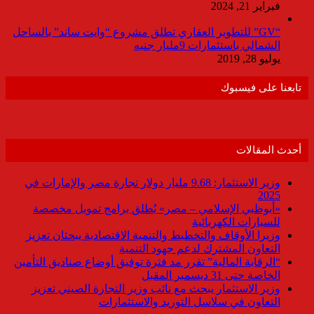
فبراير 21, 2024
“GV” للتطوير العقاري تطلق مشروع “وايت ساند” بالساحل
الشمالي باستثمارات 9مليار جنيه
يوليو 28, 2019
تابعنا على فيسبوك
أحدث المقالات
وزير الاستثمار: 9.68 مليار دولار تجارة مصر والإمارات في
2025
«أبوظبي الإسلامي – مصر» يُطلق برامج تمويل مخصصة
للسيارات الكهربائية
وزيرا الأوقاف والتخطيط والتنمية الاقتصادية يبحثان تعزيز
التعاون المشترك لدعم جهود التنمية
“الرقابة المالية” تقرر مد فترة توفيق أوضاع صناديق التأمين
الخاصة حتى 31 ديسمبر المقبل
وزير الاستثمار يبحث مع نائب وزير التجارة الصيني تعزيز
التعاون في سلاسل التوريد والاستثمارات