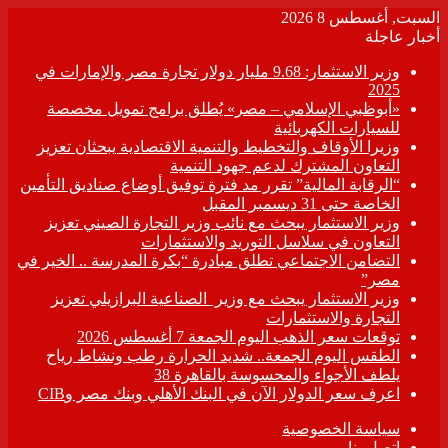
السبت, أغسطس 8 2026
أخبار عاجلة
وزير الاستثمار: 9.68 مليار دولار تجارة مصر والإمارات في
2025
«أبوظبي الإسلامي – مصر» يُطلق برامج تمويل مخصصة
للسيارات الكهربائية
وزيرا الأوقاف والتخطيط والتنمية الاقتصادية يبحثان تعزيز
التعاون المشترك لدعم جهود التنمية
“الرقابة المالية” تقرر مد فترة توفيق أوضاع صناديق التأمين
الخاصة حتى 31 ديسمبر المقبل
وزير الاستثمار يبحث مع نائب وزير التجارة الصيني تعزيز
التعاون في سلاسل التوريد والاستثمارات
التضامن الاجتماعي تطلق مبادرة “بكرة المدرسة .. الخير في
مصر”
وزير الاستثمار يبحث مع وزير الصناعية البرازيلي تعزيز
التجارة والاستثمارات
توقعات سعر الذهب اليوم الجمعة 7 أغسطس 2026
الطقس اليوم الجمعة.. شديد الحرارة رطب ونشاط رياح
يلطف الأجواء والمحسوسة بالقاهرة 38
اعرف سعر الدولار الآن في البنك الأهلي وبنك مصر وCIB
سياسة الخصوصية
اتصل بنا