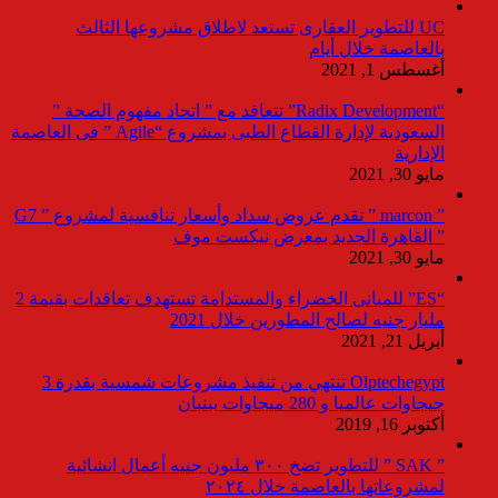
UC للتطوير العقارى تستعد لاطلاق مشروعها الثالث
بالعاصمة خلال أيام
أغسطس 1, 2021
“Radix Development” تتعاقد مع ” اتحاد مفهوم الصحة ”
السعودية لإدارة القطاع الطبى بمشروع “Agile ” فى العاصمة
الإدارية
مايو 30, 2021
” marcon ” تقدم عروض سداد وأسعار تنافسية لمشروع ” G7
” القاهرة الجديد بمعرض نيكست موف
مايو 30, 2021
“ES” للمبانى الخضراء والمستدامة تستهدف تعاقدات بقيمة 2
مليار جنيه لصالح المطورين خلال 2021
أبريل 21, 2021
Olptechegypt تنتهي من تنفيذ مشروعات شمسية بقدرة 3
جيجاوات عالميا و 280 ميجاوات ببنبان
أكتوبر 16, 2019
” SAK ” للتطوير تضخ ٣٠٠ مليون جنيه أعمال انشائية
لمشروعاتها بالعاصمة خلال ٢٠٢٤