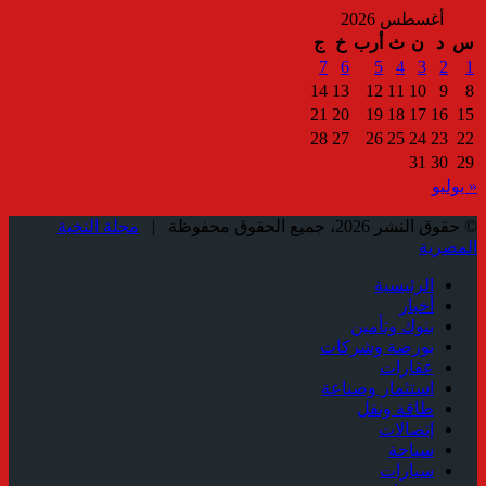
أغسطس 2026
س
د
ن
ث
أرب
خ
ج
7
6
5
4
3
2
1
14
13
12
11
10
9
8
21
20
19
18
17
16
15
28
27
26
25
24
23
22
31
30
29
« يوليو
© حقوق النشر 2026، جميع الحقوق محفوظة |
مجلة النخبة
المصرية
الرئيسية
أخبار
بنوك وتأمين
بورصة وشركات
عقارات
استثمار وصناعة
طاقة ونقل
إتصالات
سياحة
سيارات