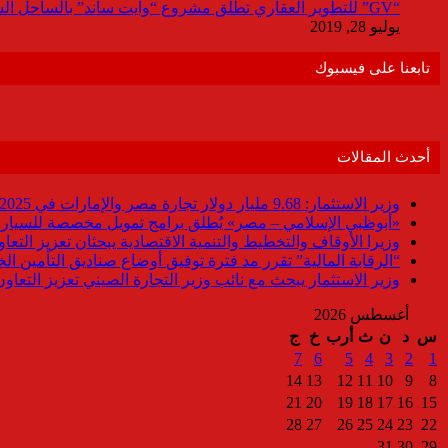
“GV” للتطوير العقاري تطلق مشروع “وايت ساند” بالساحل الشمالي باستثمارات 9مليار جنيه
يوليو 28, 2019
تابعنا على فيسبوك
أحدث المقالات
وزير الاستثمار: 9.68 مليار دولار تجارة مصر والإمارات في 2025
«أبوظبي الإسلامي – مصر» يُطلق برامج تمويل مخصصة للسيارات
وزيرا الأوقاف والتخطيط والتنمية الاقتصادية يبحثان تعزيز التع
“الرقابة المالية” تقرر مد فترة توفيق أوضاع صناديق التأمين الخاصة حتى 31 د
وزير الاستثمار يبحث مع نائب وزير التجارة الصيني تعزيز التعا
أغسطس 2026
س
د
ن
ث
أرب
خ
ج
7
6
5
4
3
2
1
14
13
12
11
10
9
8
21
20
19
18
17
16
15
28
27
26
25
24
23
22
31
30
29