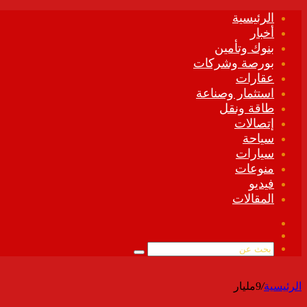
الرئيسية
أخبار
بنوك وتأمين
بورصة وشركات
عقارات
استثمار وصناعة
طاقة ونقل
إتصالات
سياحة
سيارات
منوعات
فيديو
المقالات
فيسبوك
ملخص
الموقع
بحث
RSS
عن
الرئيسية
/
9مليار