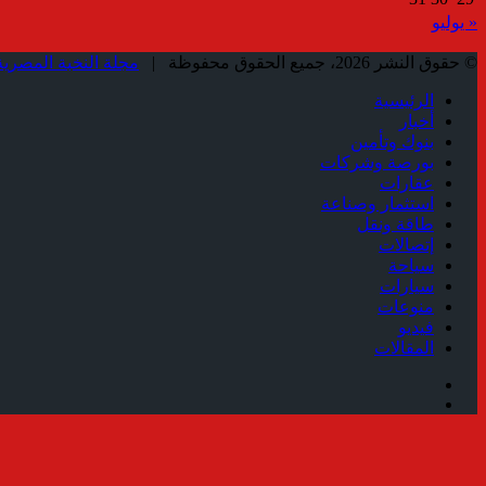
« يوليو
© حقوق النشر 2026، جميع الحقوق محفوظة |
مجلة النخبة المصرية
الرئيسية
أخبار
بنوك وتأمين
بورصة وشركات
عقارات
استثمار وصناعة
طاقة ونقل
إتصالات
سياحة
سيارات
منوعات
فيديو
المقالات
فيسبوك
ملخص
الموقع
زر
RSS
الذهاب
إلى