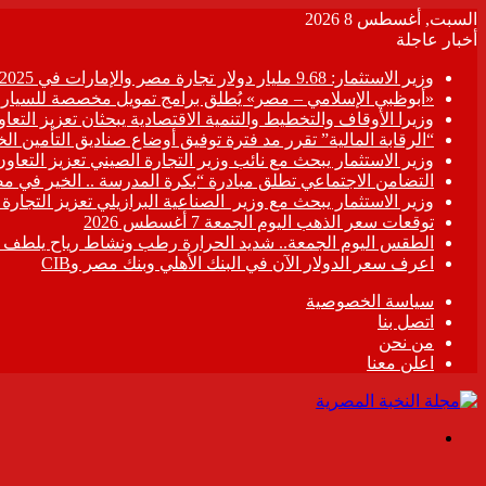
السبت, أغسطس 8 2026
أخبار عاجلة
وزير الاستثمار: 9.68 مليار دولار تجارة مصر والإمارات في 2025
«أبوظبي الإسلامي – مصر» يُطلق برامج تمويل مخصصة للسيارات
وزيرا الأوقاف والتخطيط والتنمية الاقتصادية يبحثان تعزيز التع
“الرقابة المالية” تقرر مد فترة توفيق أوضاع صناديق التأمين الخاصة حتى 31 د
وزير الاستثمار يبحث مع نائب وزير التجارة الصيني تعزيز التعا
التضامن الاجتماعي تطلق مبادرة “بكرة المدرسة .. الخير في م
وزير الاستثمار يبحث مع وزير الصناعية البرازيلي تعزيز التجارة
توقعات سعر الذهب اليوم الجمعة 7 أغسطس 2026
الطقس اليوم الجمعة.. شديد الحرارة رطب ونشاط رياح يلطف الأ
اعرف سعر الدولار الآن في البنك الأهلي وبنك مصر وCIB
سياسة الخصوصية
اتصل بنا
من نحن
اعلن معنا
القائمة