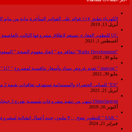
الكهرباء تطبق ١٧٪ فوائد على الفواتير المتأخرة بداية من مايو المقبل
أبريل 13, 2019
UC للتطوير العقارى تستعد لاطلاق مشروعها الثالث بالعاصمة خلال أيام
أغسطس 1, 2021
“Radix Development” تتعاقد مع ” اتحاد مفهوم الصحة ” السعودية لإدارة القطاع الطبى بمشروع “Agile ” فى العاصمة الإدارية
مايو 30, 2021
” marcon ” تقدم عروض سداد وأسعار تنافسية لمشروع ” G7 ” القاهرة الجديد بمعرض نيكست موف
مايو 30, 2021
“ES” للمبانى الخضراء والمستدامة تستهدف تعاقدات بقيمة 2 مليار جنيه لصالح المطورين خلال 2021
أبريل 21, 2021
Olptechegypt تنتهي من تنفيذ مشروعات شمسية بقدرة 3 جيجاوات عالميا و 280 ميجاوات ببنبان
أكتوبر 16, 2019
” SAK ” للتطوير تضخ ٣٠٠ مليون جنيه أعمال انشائية لمشروعاتها بالعاصمة خلال ٢٠٢٤
فبراير 21, 2024