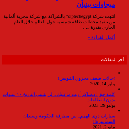
ميجاوات ببنبان
انتهت شركة olptechegypt” بالشراكة مع شركة مجرية ألمانية
من تنفيذ محطات طاقة شمسية حول العالم خلال العام
الجارى بقدرة 3…
أكمل القراءة »
أخر المقالات
(حالات ضعف مخزون التبويض)
يناير 14, 2020
كلمة حق : د.شاكر أديت ماعليك .. لن ينسى التاريخ ١٠ سنوات
بدون انقطاعات
يوليو 29, 2023
سيارات ذوى الهمم.. بين مطرقة الحكومة وسندان
السماسرة!!
مايو 2, 2021