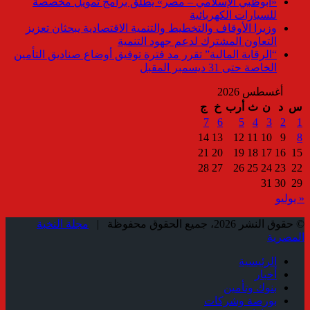
«أبوظبي الإسلامي – مصر» يُطلق برامج تمويل مخصصة
للسيارات الكهربائية
وزيرا الأوقاف والتخطيط والتنمية الاقتصادية يبحثان تعزيز
التعاون المشترك لدعم جهود التنمية
“الرقابة المالية” تقرر مد فترة توفيق أوضاع صناديق التأمين
الخاصة حتى 31 ديسمبر المقبل
أغسطس 2026
س
د
ن
ث
أرب
خ
ج
7
6
5
4
3
2
1
14
13
12
11
10
9
8
21
20
19
18
17
16
15
28
27
26
25
24
23
22
31
30
29
« يوليو
© حقوق النشر 2026، جميع الحقوق محفوظة |
مجلة النخبة
المصرية
الرئيسية
أخبار
بنوك وتأمين
بورصة وشركات