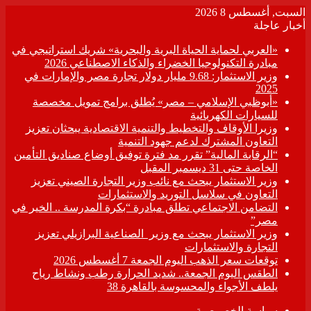
السبت, أغسطس 8 2026
أخبار عاجلة
«العربي لحماية الحياة البرية والبحرية» شريك استراتيجي في
مبادرة التكنولوجيا الخضراء والذكاء الاصطناعي 2026
وزير الاستثمار: 9.68 مليار دولار تجارة مصر والإمارات في
2025
«أبوظبي الإسلامي – مصر» يُطلق برامج تمويل مخصصة
للسيارات الكهربائية
وزيرا الأوقاف والتخطيط والتنمية الاقتصادية يبحثان تعزيز
التعاون المشترك لدعم جهود التنمية
“الرقابة المالية” تقرر مد فترة توفيق أوضاع صناديق التأمين
الخاصة حتى 31 ديسمبر المقبل
وزير الاستثمار يبحث مع نائب وزير التجارة الصيني تعزيز
التعاون في سلاسل التوريد والاستثمارات
التضامن الاجتماعي تطلق مبادرة “بكرة المدرسة .. الخير في
مصر”
وزير الاستثمار يبحث مع وزير الصناعية البرازيلي تعزيز
التجارة والاستثمارات
توقعات سعر الذهب اليوم الجمعة 7 أغسطس 2026
الطقس اليوم الجمعة.. شديد الحرارة رطب ونشاط رياح
يلطف الأجواء والمحسوسة بالقاهرة 38
سياسة الخصوصية