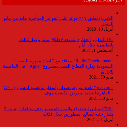
أكثر المقالات مشاهدة
الكهرباء تطبق ١٧٪ فوائد على الفواتير المتأخرة بداية من مايو
المقبل
أبريل 13, 2019
UC للتطوير العقارى تستعد لاطلاق مشروعها الثالث
بالعاصمة خلال أيام
أغسطس 1, 2021
“Radix Development” تتعاقد مع ” اتحاد مفهوم الصحة ”
السعودية لإدارة القطاع الطبى بمشروع “Agile ” فى العاصمة
الإدارية
مايو 30, 2021
” marcon ” تقدم عروض سداد وأسعار تنافسية لمشروع ” G7
” القاهرة الجديد بمعرض نيكست موف
مايو 30, 2021
“ES” للمبانى الخضراء والمستدامة تستهدف تعاقدات بقيمة 2
مليار جنيه لصالح المطورين خلال 2021
أبريل 21, 2021