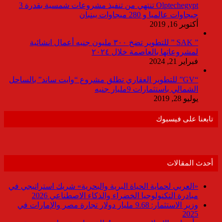
Olptechegypt تنتهي من تنفيذ مشروعات شمسية بقدرة 3
جيجاوات عالميا و 280 ميجاوات ببنبان
أكتوبر 16, 2019
” SAK ” للتطوير تضخ ٣٠٠ مليون جنيه أعمال انشائية
لمشروعاتها بالعاصمة خلال ٢٠٢٤
فبراير 21, 2024
“GV” للتطوير العقاري تطلق مشروع “وايت ساند” بالساحل
الشمالي باستثمارات 9مليار جنيه
يوليو 28, 2019
تابعنا على فيسبوك
أحدث المقالات
«العربي لحماية الحياة البرية والبحرية» شريك استراتيجي في
مبادرة التكنولوجيا الخضراء والذكاء الاصطناعي 2026
وزير الاستثمار: 9.68 مليار دولار تجارة مصر والإمارات في
2025