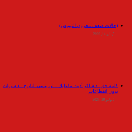
(حالات ضعف مخزون التبويض)
يناير 14, 2020
كلمة حق : د.شاكر أديت ماعليك .. لن ينسى التاريخ ١٠ سنوات
بدون انقطاعات
يوليو 29, 2023