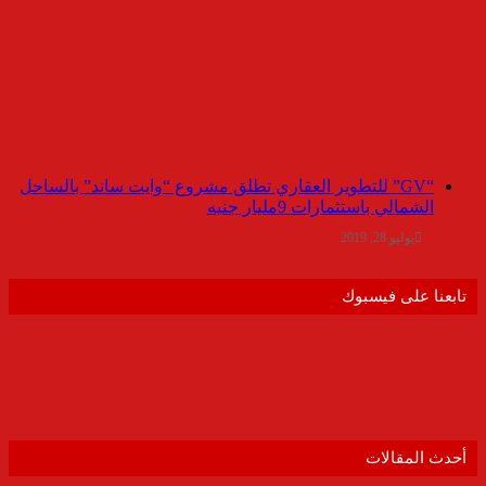
“GV” للتطوير العقاري تطلق مشروع “وايت ساند” بالساحل
الشمالي باستثمارات 9مليار جنيه
يوليو 28, 2019
تابعنا على فيسبوك
أحدث المقالات