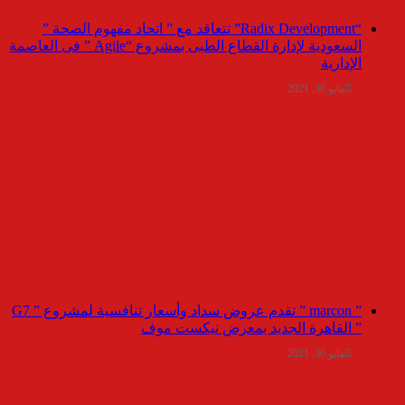
“Radix Development” تتعاقد مع ” اتحاد مفهوم الصحة ”
السعودية لإدارة القطاع الطبى بمشروع “Agile ” فى العاصمة
الإدارية
مايو 30, 2021
” marcon ” تقدم عروض سداد وأسعار تنافسية لمشروع ” G7
” القاهرة الجديد بمعرض نيكست موف
مايو 30, 2021