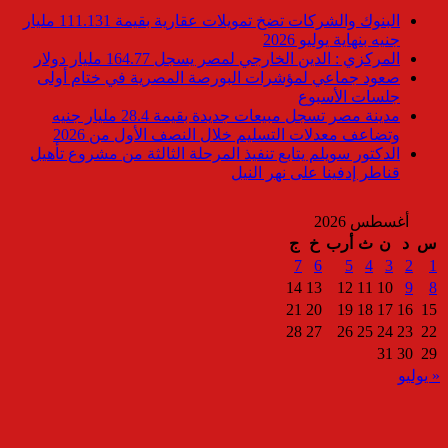
البنوك والشركات تضخ تمويلات عقارية بقيمة 111.131 مليار
جنيه بنهاية يوليو 2026
المركزي : الدين الخارجي لمصر يسجل 164.77 مليار دولار
صعود جماعي لمؤشرات البورصة المصرية في ختام أولى
جلسات الأسبوع
مدينة مصر تسجل مبيعات جديدة بقيمة 28.4 مليار جنيه
وتضاعف معدلات التسليم خلال النصف الأول من 2026
الدكتور سويلم يتابع تنفيذ المرحلة الثالثة من مشروع تأهيل
قناطر إدفينا على نهر النيل
أغسطس 2026
س
د
ن
ث
أرب
خ
ج
7
6
5
4
3
2
1
14
13
12
11
10
9
8
21
20
19
18
17
16
15
28
27
26
25
24
23
22
31
30
29
« يوليو