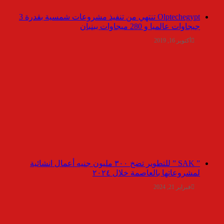
Olptechegypt تنتهي من تنفيذ مشروعات شمسية بقدرة 3
جيجاوات عالميا و 280 ميجاوات ببنبان
أكتوبر 16, 2019
” SAK ” للتطوير تضخ ٣٠٠ مليون جنيه أعمال انشائية
لمشروعاتها بالعاصمة خلال ٢٠٢٤
فبراير 21, 2024