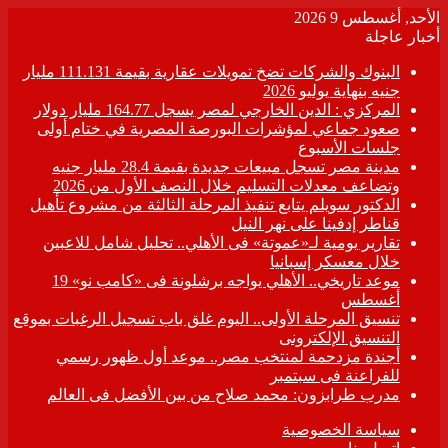
الأحد, أغسطس 9 2026
أخبار عاجلة
البنوك والشركات تضخ تمويلات عقارية بقيمة 111.131 مليار
جنيه بنهاية يوليو 2026
المركزي : الدين الخارجي لمصر يسجل 164.77 مليار دولار
صعود جماعي لمؤشرات البورصة المصرية في ختام أولى
جلسات الأسبوع
مدينة مصر تسجل مبيعات جديدة بقيمة 28.4 مليار جنيه
وتضاعف معدلات التسليم خلال النصف الأول من 2026
الدكتور سويلم يتابع تنفيذ المرحلة الثالثة من مشروع تأهيل
قناطر إدفينا على نهر النيل
تقارير يومية لـ«عموتة» فى الأهلي.. تحليل شامل للاعبين
خلال معسكر إسبانيا
موعد تاريخي.. الأهلي يواجه برشلونة فى «كامب نو» 19
أغسطس
تنسيق المرحلة الأولى.. اليوم غلق باب تسجيل الرغبات بموقع
التنسيق الإلكترونى
أجندة مزدحمة لمنتخب مصر.. موعد أول ظهور رسمي
للفراعنة فى سبتمبر
مدرب طرابزون: محمد صلاح من بين الأفضل فى العالم
سياسة الخصوصية