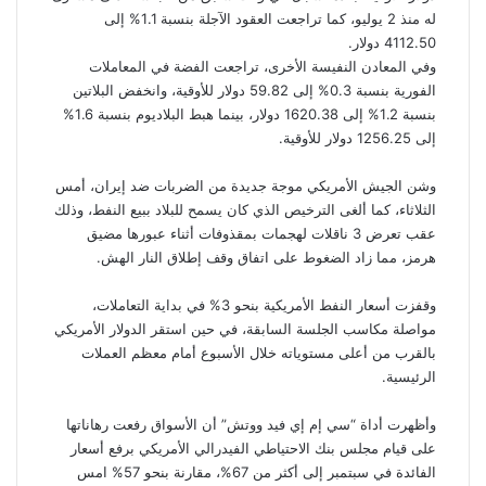
له منذ 2 يوليو، كما تراجعت العقود الآجلة بنسبة 1.1% إلى
4112.50 دولار.
وفي المعادن النفيسة الأخرى، تراجعت الفضة في المعاملات
الفورية بنسبة 0.3% إلى 59.82 دولار للأوقية، وانخفض البلاتين
بنسبة 1.2% إلى 1620.38 دولار، بينما هبط البلاديوم بنسبة 1.6%
إلى 1256.25 دولار للأوقية.
وشن الجيش الأمريكي موجة جديدة من الضربات ضد إيران، أمس
الثلاثاء، كما ألغى الترخيص الذي كان يسمح للبلاد ببيع النفط، وذلك
عقب تعرض 3 ناقلات لهجمات بمقذوفات أثناء عبورها مضيق
هرمز، مما زاد الضغوط على اتفاق وقف إطلاق النار الهش.
وقفزت أسعار النفط الأمريكية بنحو 3% في بداية التعاملات،
مواصلة مكاسب الجلسة السابقة، في حين استقر الدولار الأمريكي
بالقرب من أعلى مستوياته خلال الأسبوع أمام معظم العملات
الرئيسية.
وأظهرت أداة “سي إم إي فيد ووتش” أن الأسواق رفعت رهاناتها
على قيام مجلس بنك الاحتياطي الفيدرالي الأمريكي برفع أسعار
الفائدة في سبتمبر إلى أكثر من 67%، مقارنة بنحو 57% امس