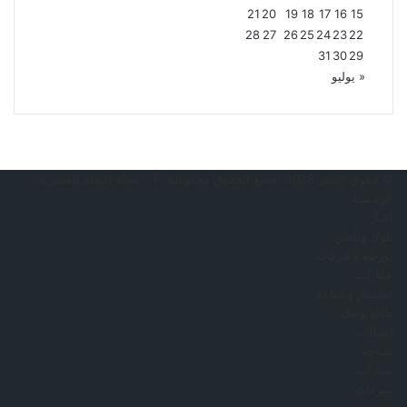
21
20
19
18
17
16
15
28
27
26
25
24
23
22
31
30
29
« يوليو
© حقوق النشر 2026، جميع الحقوق محفوظة |
مجلة النخبة المصرية
الرئيسية
أخبار
بنوك وتأمين
بورصة وشركات
عقارات
استثمار وصناعة
طاقة ونقل
إتصالات
سياحة
سيارات
منوعات