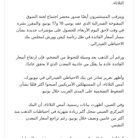
الثلاثاء.
ويترقب المستثمرون أيضًا صدور محضر اجتماع لجنة السوق
المفتوحة الفيدرالية الذي عقد يومي 16 و17 يونيو، والمقرر نشره
في وقت لاحق اليوم الأربعاء، للحصول على مؤشرات جديدة بشأن
مسار أسعار الفائدة في ظل رئاسة كيفن وورش لمجلس بنك
الاحتياطي الفيدرالي.
ورغم أن الذهب يعد وسيلة للتحوط من التضخم، فإن ارتفاع أسعار
الفائدة عادة ما يقلل من جاذبية المعدن الذي لا يحقق عائدًا.
وأظهر تقرير صادر عن بنك الاحتياطي الفيدرالي في نيويورك،
أمس الثلاثاء، أن المستهلكين الأمريكيين أصبحوا أكثر قلقًا بشأن
الضغوط التضخمية على المدى القريب خلال يونيو.
وفي الصين، أظهرت بيانات رسمية، أمس الثلاثاء، أن البنك
المركزي الصيني سجل أكبر زيادة شهرية في احتياطيات الذهب منذ
أكثر من عامين ونصف خلال يونيو، رغم تراجع أسعار المعدن
النفيس.