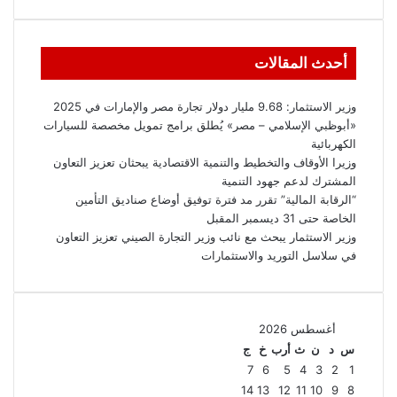
أحدث المقالات
وزير الاستثمار: 9.68 مليار دولار تجارة مصر والإمارات في 2025
«أبوظبي الإسلامي – مصر» يُطلق برامج تمويل مخصصة للسيارات
الكهربائية
وزيرا الأوقاف والتخطيط والتنمية الاقتصادية يبحثان تعزيز التعاون
المشترك لدعم جهود التنمية
“الرقابة المالية” تقرر مد فترة توفيق أوضاع صناديق التأمين
الخاصة حتى 31 ديسمبر المقبل
وزير الاستثمار يبحث مع نائب وزير التجارة الصيني تعزيز التعاون
في سلاسل التوريد والاستثمارات
أغسطس 2026
س
د
ن
ث
أرب
خ
ج
7
6
5
4
3
2
1
14
13
12
11
10
9
8