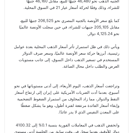
الجنيه الذهب نحو 46,480 جنيهًا للبيع، مقابل 46,160 جنيهًا
للشراء، وذلك وفقًا لحركة أسعار عيار 21 في السوق المحلية.
كما بلغ سعر الأونصة بالجنيه المصري نحو 206,525 جنيهًا للبيع،
مقابل 205,105 جنيهات للشراء، في حين سجلت الأونصة عالميًا
نحو 4,125.24 دولار.
ويأتي ذلك في ظل استمرار تأثر أسعار الذهب المحلية بعدة عوامل
رئيسية، أبرزها حركة سعر الأونصة عالميًا، وسعر صرف الدولار
المستخدم في تسعير الذهب داخل السوق، إلى جانب مستويات
العرض والطلب داخل محال الصاغة.
وتراجعت أسعار الذهب، اليوم الأربعاء، إلى أدنى مستوياتها في نحو
أسبوع، بعدما أدت الضربات الأمريكية على إيران إلى ارتفاع أسعار
النفط والدولار، مما زاد المخاوف من استمرار الضغوط التضخمية
وإبقاء أسعار الفائدة مرتفعة لفترة أطول، وهو ما يشكل ضغطًا
على المعدن النفيس الذي لا يدر عائدًا.
وانخفض الذهب في المعاملات الفورية بنسبة 0.1% إلى 4100.32
دولار للأوقية، بعدما سجل في وقت سابق من الجلسة أدنى مستوى