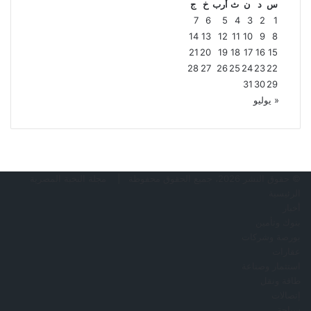
س
د
ن
ث
أرب
خ
ج
7
6
5
4
3
2
1
14
13
12
11
10
9
8
21
20
19
18
17
16
15
28
27
26
25
24
23
22
31
30
29
« يوليو
© حقوق النشر 2026، جميع الحقوق محفوظة |
مجلة النخبة المصرية
الرئيسية
أخبار
بنوك وتأمين
بورصة وشركات
عقارات
استثمار وصناعة
طاقة ونقل
إتصالات
سياحة