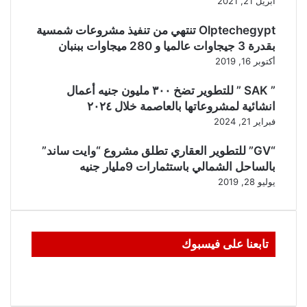
أبريل 21, 2021
Olptechegypt تنتهي من تنفيذ مشروعات شمسية
بقدرة 3 جيجاوات عالميا و 280 ميجاوات ببنبان
أكتوبر 16, 2019
” SAK ” للتطوير تضخ ٣٠٠ مليون جنيه أعمال
انشائية لمشروعاتها بالعاصمة خلال ٢٠٢٤
فبراير 21, 2024
“GV” للتطوير العقاري تطلق مشروع “وايت ساند”
بالساحل الشمالي باستثمارات 9مليار جنيه
يوليو 28, 2019
تابعنا على فيسبوك