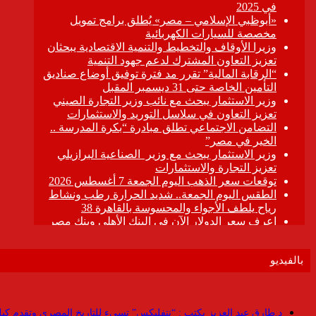
بالفيديو
د.طارق عبد العزيز يكتب : “نتفليكس” تسىء للتاريخ المصرى وتقدم كيلو