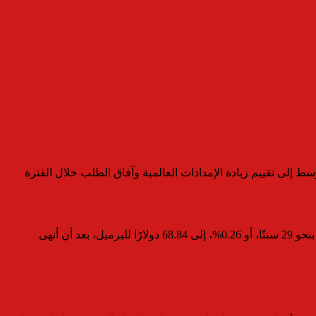
 إلى تقييم زيادة الإمدادات العالمية وآفاق الطلب خلال الفترة
وصعدت العقود الآجلة لخام برنت بمقدار 28 سنتًا، أو 0.39%، لتصل إلى 72.29 دولارًا للبرميل، فيما ارتفع خام غرب تكساس الوسيط الأمريكي بنحو 29 سنتًا، أو 0.26%، إلى 68.84 دولارًا للبرميل، بعد أن أنهى