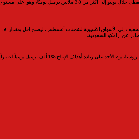
ومياً اعتباراً من أغسطس، إلى جانب زيادات مماثلة أُقرت لشهري يونيو ويوليو.