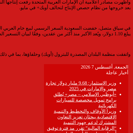
بعد خروجها من نظام حصص الإنتاج لتحالف أوبك+ في مايو.
يبلغ 1.10 دولار، ويُعد الأكبر منذ أكثر من عقدين، وفقًا لبيان التسعير الصادر عن أرامكو السعودية.
واتفقت منظمة البلدان المصدرة للبترول (أوبك) وحلفاؤها، بما في ذلك روسيا، يوم الأحد على زيادة أهداف الإنتاج 188 ألف برميل ي