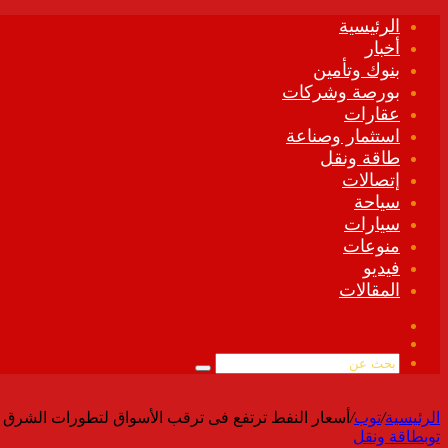
الرئيسية
أخبار
بنوك وتأمين
بورصة وشركات
عقارات
استثمار وصناعة
طاقة ونقل
إتصالات
سياحة
سيارات
منوعات
فيديو
المقالات
فيسبوك
ملخص
الموقع
بحث
RSS
عن
الرئيسية
/
توب
/
أسعار النفط ترتفع فى ترقب الأسواق لتطورات الشرق 
توب
طاقة ونقل