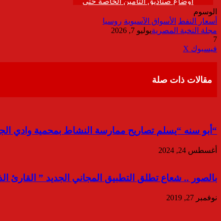
الوسوم
أسعار النفط
الأسواق الآسيوية
روسيا
مجلة النخبة المصرية
يوليو 7, 2026
7
ڤايبر
طباعة
تيلقرام
واتساب
مشاركة
فيسبوك
‫X
عبر
البريد
مقالات ذات صلة
“أبو سنه “يسلم تصاريح ممارسة النشاط بمحمية وادي الج
أغسطس 24, 2024
بالصور .. شعاع تطلق التطبيق المجاني الجديد ” القارئ الذ
نوفمبر 27, 2019