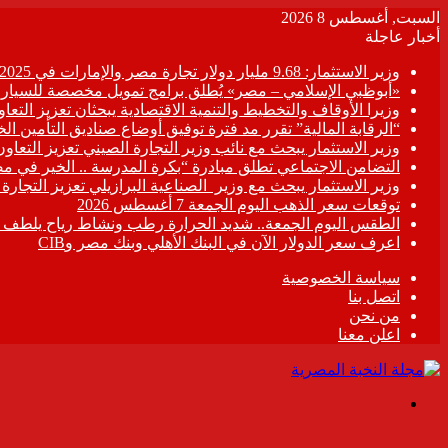
السبت, أغسطس 8 2026
أخبار عاجلة
وزير الاستثمار: 9.68 مليار دولار تجارة مصر والإمارات في 2025
«أبوظبي الإسلامي – مصر» يُطلق برامج تمويل مخصصة للسيارات
وزيرا الأوقاف والتخطيط والتنمية الاقتصادية يبحثان تعزيز التع
“الرقابة المالية” تقرر مد فترة توفيق أوضاع صناديق التأمين الخاصة حتى 31 د
وزير الاستثمار يبحث مع نائب وزير التجارة الصيني تعزيز التعا
التضامن الاجتماعي تطلق مبادرة “بكرة المدرسة .. الخير في م
وزير الاستثمار يبحث مع وزير الصناعية البرازيلي تعزيز التجارة
توقعات سعر الذهب اليوم الجمعة 7 أغسطس 2026
الطقس اليوم الجمعة.. شديد الحرارة رطب ونشاط رياح يلطف الأ
اعرف سعر الدولار الآن في البنك الأهلي وبنك مصر وCIB
سياسة الخصوصية
اتصل بنا
من نحن
اعلن معنا
القائمة