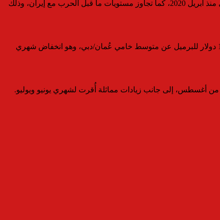
وأظهرت مصادر اعلامية أن الإمارات العربية المتحدة رفعت إنتاجها النفطي خلال يونيو إلى أكثر من 3.8 ملايين برميل يوميًا، وهو أعلى مستوى منذ أبريل 2020، كما تجاوز مستويات ما قبل الحرب مع إيران، وذلك
في سياق متصل، خفضت السعودية السعر الرسمي لبيع خام العربي الخفيف إلى الأسواق الآسيوية لشحنات أغسطس، ليصبح أقل بمقدار 1.50 دولار للبرميل عن متوسط خامي عُمان/دبي، وهو انخفاض شهري