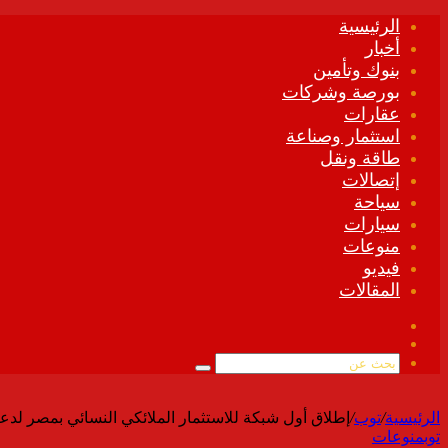
الرئيسية
أخبار
بنوك وتأمين
بورصة وشركات
عقارات
استثمار وصناعة
طاقة ونقل
إتصالات
سياحة
سيارات
منوعات
فيديو
المقالات
فيسبوك
ملخص
الموقع
بحث
RSS
عن
الرئيسية
/
توب
/
إطلاق أول شبكة للاستثمار الملائكي النسائي بمصر لدعم
توب
منوعات