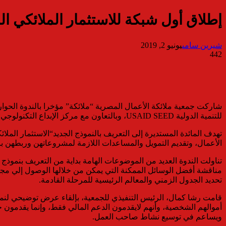
إطلاق أول شبكة للاستثمار الملائكي ا
شيرين سامى
يونيو 2, 2019
442
للتنمية الدولية USAID SEED، وبالتعاون مع مركز الإبداع التكنولوجي وريادة الأعمالTIEC .
تهدف المائدة المستديرة إلى التعريف بالنموذج الجديد“الاستثمار ال
الأعمال، وتقديم التمويل والمساعدات اللازمة لمشروعاتهن وربطهن ب
تناولت الندوة العديد من الموضوعات الهامة بداية من التعريف بنموذج 
مناقشة أفضل الوسائل الممكنة التي يمكن من خلالها الوصول إلي مجتم
تحديد الجدول الزمني والمعالم الرئيسية للمرحلة القادمة.
قامت رشا كمال، الرئيس التنفيذي للجمعية، بإلقاء عرض توضيحي لنموذ
أموالهم الشخصية، وأنهم لايقدمون الدعم المالي فقط، وإنما يقدمون خ
ويساعم في توسيع نشاط صاحب العمل.