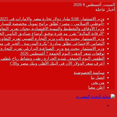
السبت, أغسطس 8 2026
أخبار عاجلة
وزير الاستثمار: 9.68 مليار دولار تجارة مصر والإمارات في 2025
«أبوظبي الإسلامي – مصر» يُطلق برامج تمويل مخصصة للسيارات
وزيرا الأوقاف والتخطيط والتنمية الاقتصادية يبحثان تعزيز التع
“الرقابة المالية” تقرر مد فترة توفيق أوضاع صناديق التأمين الخاصة حتى 31 د
وزير الاستثمار يبحث مع نائب وزير التجارة الصيني تعزيز التعا
التضامن الاجتماعي تطلق مبادرة “بكرة المدرسة .. الخير في م
وزير الاستثمار يبحث مع وزير الصناعية البرازيلي تعزيز التجارة
توقعات سعر الذهب اليوم الجمعة 7 أغسطس 2026
الطقس اليوم الجمعة.. شديد الحرارة رطب ونشاط رياح يلطف الأ
اعرف سعر الدولار الآن في البنك الأهلي وبنك مصر وCIB
سياسة الخصوصية
اتصل بنا
من نحن
اعلن معنا
القائمة