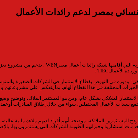
لنسائي بمصر لدعم رائدات الأعمال
شاركت جمعية ملائكة الأعمال المصرية “ملائكة” مؤخرا
ملائكي” ودوره في النهوض بقطاع الاستثمار في الشركات الصغيرة والم
الخبرات المختلفة في هذا القطاع الهام، بما ينعكس على مشروعاتهم 
الاستثمار الملائكي بشكل عام، ومن هو المستثمر الملاك، وتوضيح وضع ه
ع سيدات الأعمال المحتملين، سواء من خلال إطلاق المبادرات أوعقد ا
ج المستثمرين الملائكة، موضحة أنهم أفراد لديهم ملاءة مالية عالية،
دمات استشارية وخبراتهم الطويلة للشركات التي يستثمرون بها، بالإضافة