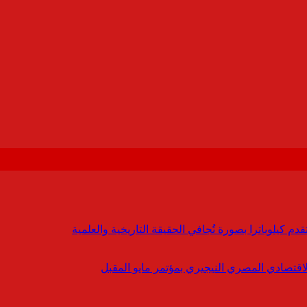
 كيلوباترا بصورة تُجافي الحقيقة التاريخية والعلمية
لاقتصادي المصري النيجيري بمؤتمر مايو المقبل