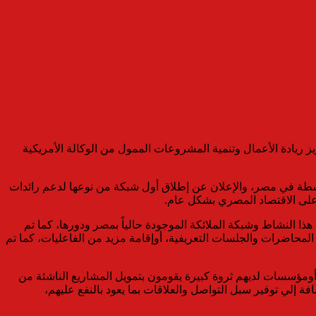
 بالندوة الحوارية التي أقامتها شبكة رائدات أعمال مصرWEN ، بدعم من مشروع تعزيز ريادة الأعمال وتنمية المشروعات الممول من الوكالة الأمريكية
توسطة في مصر، والإعلان عن إطلاق أول شبكة من نوعها لدعم رائدات
وعلى الاقتصاد المصري بشكل عام.
ذا النشاط وشبكة الملائكة الموجودة حالياً بمصر ودورها، كما تم
لمحاضرات والجلسات التعريفية، أوإقامة مزيد من الفاعليات، كما تم
 أومؤسسات لديهم ثروة كبيرة يقومون بتمويل المشاريع الناشئة من
 إلي توفير سبل التواصل والعلاقات بما يعود بالنفع عليهم،