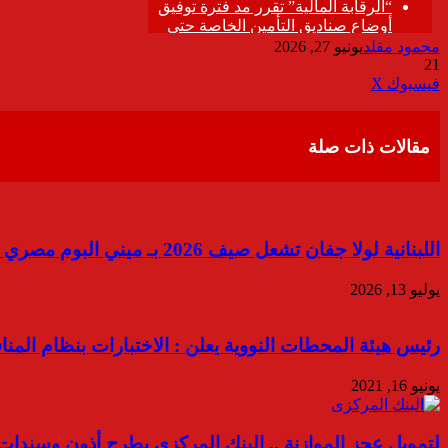
محمود مقلد
يونيو 27, 2026
21
ڤايبر
طباعة
تيلقرام
واتساب
مشاركة
فيسبوك
‫X
عبر
البريد
مقالات ذات صلة
اللبنانية لولا جفان تشعل صيف 2026 بـ ميني البوم مصري “يا رايحين”
يوليو 13, 2026
رئيس هيئة المحطات النووية يعلن : الاختبارات بنظام المنا
يونيو 16, 2021
لتمويل عجز الموازنة .. البنك المركزى يطرح أذون وسندات خزانة بقيمة