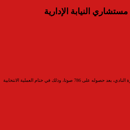
ستشاري النيابة الإدارية
أعلنت اللجنة المشرفة على انتخابات نادي هيئة النيابة الإدارية فوز المستشار الدكتور الشافعي محمود صالح هواري بمنصب رئيس مجلس إدارة النادي، بعد حصوله على 786 صوتا، وذلك في ختام العملية الانتخابية