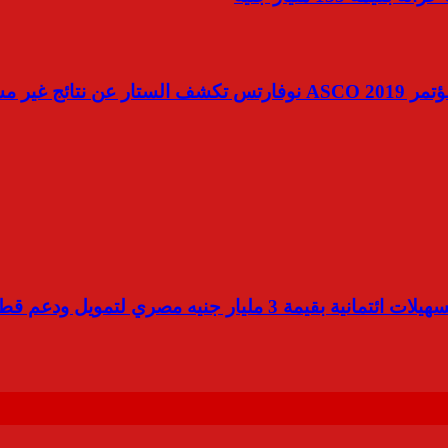
فى حضور 35 ألف طبيب ومتخصص فى علاج الأورام عبر مؤتمر ASCO 2019 