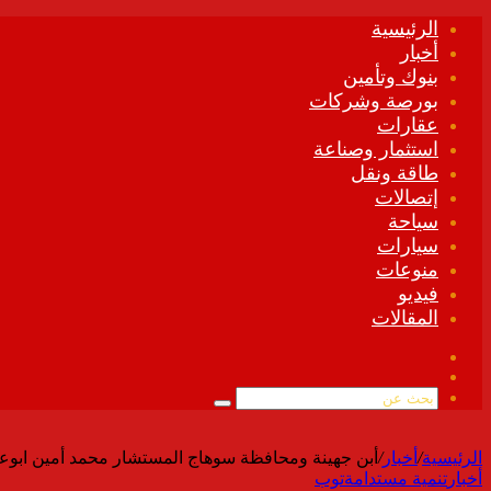
الرئيسية
أخبار
بنوك وتأمين
بورصة وشركات
عقارات
استثمار وصناعة
طاقة ونقل
إتصالات
سياحة
سيارات
منوعات
فيديو
المقالات
فيسبوك
ملخص
الموقع
بحث
RSS
عن
الرئيسية
/
أخبار
/
أبن جهينة ومحافظة سوهاج المستشار محمد أمين ابوعرام
أخبار
تنمية مستدامة
توب