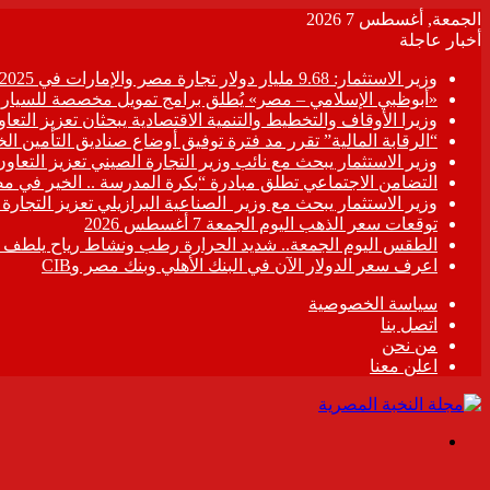
الجمعة, أغسطس 7 2026
أخبار عاجلة
وزير الاستثمار: 9.68 مليار دولار تجارة مصر والإمارات في 2025
«أبوظبي الإسلامي – مصر» يُطلق برامج تمويل مخصصة للسيارات
وزيرا الأوقاف والتخطيط والتنمية الاقتصادية يبحثان تعزيز التع
“الرقابة المالية” تقرر مد فترة توفيق أوضاع صناديق التأمين الخاصة حتى 31 د
وزير الاستثمار يبحث مع نائب وزير التجارة الصيني تعزيز التعا
التضامن الاجتماعي تطلق مبادرة “بكرة المدرسة .. الخير في م
وزير الاستثمار يبحث مع وزير الصناعية البرازيلي تعزيز التجارة
توقعات سعر الذهب اليوم الجمعة 7 أغسطس 2026
الطقس اليوم الجمعة.. شديد الحرارة رطب ونشاط رياح يلطف الأ
اعرف سعر الدولار الآن في البنك الأهلي وبنك مصر وCIB
سياسة الخصوصية
اتصل بنا
من نحن
اعلن معنا
القائمة