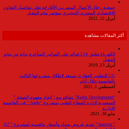
جمعية رجال الأعمال المصريين الأفارقة تعلن تفاصيل التعاون
الاقتصادي المصري النيجيري بمؤتمر مايو المقبل
أبريل 12, 2022
أكثر المقالات مشاهدة
الكهرباء تطبق ١٧٪ فوائد على الفواتير المتأخرة بداية من مايو
المقبل
أبريل 13, 2019
UC للتطوير العقارى تستعد لاطلاق مشروعها الثالث
بالعاصمة خلال أيام
أغسطس 1, 2021
“Radix Development” تتعاقد مع ” اتحاد مفهوم الصحة ”
السعودية لإدارة القطاع الطبى بمشروع “Agile ” فى العاصمة
الإدارية
مايو 30, 2021
” marcon ” تقدم عروض سداد وأسعار تنافسية لمشروع ” G7