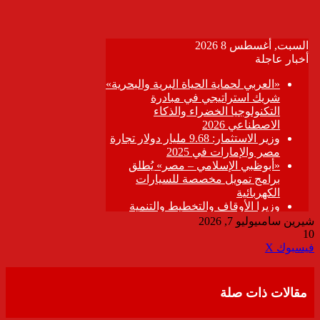
شيرين سامى
يوليو 7, 2026
10
ڤايبر
طباعة
تيلقرام
واتساب
مشاركة
فيسبوك
‫X
عبر
البريد
مقالات ذات صلة