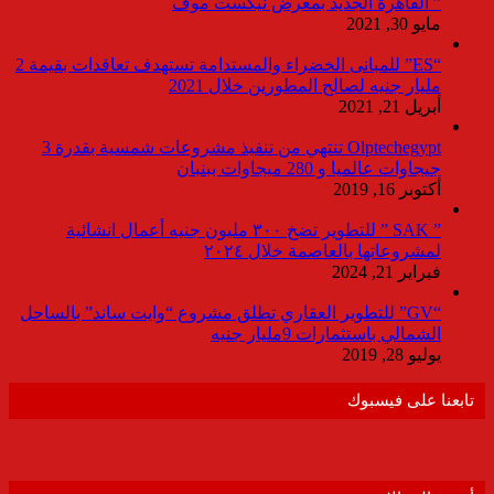
” القاهرة الجديد بمعرض نيكست موف
مايو 30, 2021
“ES” للمبانى الخضراء والمستدامة تستهدف تعاقدات بقيمة 2
مليار جنيه لصالح المطورين خلال 2021
أبريل 21, 2021
Olptechegypt تنتهي من تنفيذ مشروعات شمسية بقدرة 3
جيجاوات عالميا و 280 ميجاوات ببنبان
أكتوبر 16, 2019
” SAK ” للتطوير تضخ ٣٠٠ مليون جنيه أعمال انشائية
لمشروعاتها بالعاصمة خلال ٢٠٢٤
فبراير 21, 2024
“GV” للتطوير العقاري تطلق مشروع “وايت ساند” بالساحل
الشمالي باستثمارات 9مليار جنيه
يوليو 28, 2019
تابعنا على فيسبوك