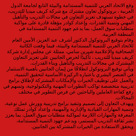
وقع الاتحاد العربي للتنمية المستدامة والبيئة التابع لجامعة الدول
العربية ، بروتوكول تعاون مشترك مع شركة كريف ميديا للتدريب،
في خطوة تستهدف تعزيز التعاون في مجالات التدريب والتأهيل
المهني وتنمية القدرات، وإعداد كوادر مؤهلة قادرة على مواكبة
متطلبات سوق العمل، بما يدعم جهود التنمية المستدامة في
المنطقة العربية.
وقام بتوقيع البروتوكول الدكتور أشرف عبد العزيز، الأمين العام
للاتحاد العربي للتنمية المستدامة والبيئة، فيما وقعت الكاتبة
الصحافية والإعلامية شيرين سامي، ممثلة عن مجلس إدارة شركة
كريف ميديا للتدريب ، تأكيدًا لحرص الجانبين على تعزيز التعاون
المشترك في مجالات التدريب والتأهيل وبناء القدرات.
ويأتي توقيع البروتوكول انطلاقًا من إيمان الجانبين بأهمية الاستثمار
في العنصر البشري باعتباره الركيزة الأساسية لتحقيق التنمية،
والعمل على توظيف الخبرات والإمكانات المشتركة لإطلاق برامج
تدريبية متخصصة تواكب التطورات المهنية والتكنولوجية، وتسهم في
رفع كفاءة العاملين والباحثين عن فرص التطوير في مختلف
المجالات.
ويهدف التعاون إلى تصميم وتنفيذ برامج تدريبية وورش عمل نوعية،
وتنمية المهارات القيادية والإدارية والمهنية، وإعداد كوادر تمتلك
المعرفة والمهارات اللازمة لمواكبة متطلبات سوق العمل، بما يعزز
نشر ثقافة التدريب المستمر، ويدعم جهود التنمية المستدامة،
ويحقق الاستفادة من الخبرات المشتركة بين الجانبين.