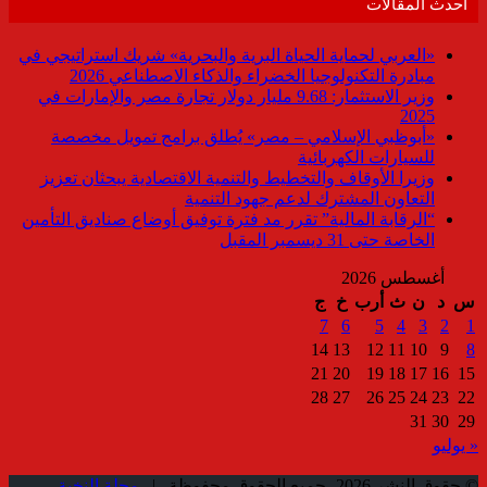
أحدث المقالات
«العربي لحماية الحياة البرية والبحرية» شريك استراتيجي في
مبادرة التكنولوجيا الخضراء والذكاء الاصطناعي 2026
وزير الاستثمار: 9.68 مليار دولار تجارة مصر والإمارات في
2025
«أبوظبي الإسلامي – مصر» يُطلق برامج تمويل مخصصة
للسيارات الكهربائية
وزيرا الأوقاف والتخطيط والتنمية الاقتصادية يبحثان تعزيز
التعاون المشترك لدعم جهود التنمية
“الرقابة المالية” تقرر مد فترة توفيق أوضاع صناديق التأمين
الخاصة حتى 31 ديسمبر المقبل
أغسطس 2026
س
د
ن
ث
أرب
خ
ج
7
6
5
4
3
2
1
14
13
12
11
10
9
8
21
20
19
18
17
16
15
28
27
26
25
24
23
22
31
30
29
« يوليو
© حقوق النشر 2026، جميع الحقوق محفوظة |
مجلة النخبة