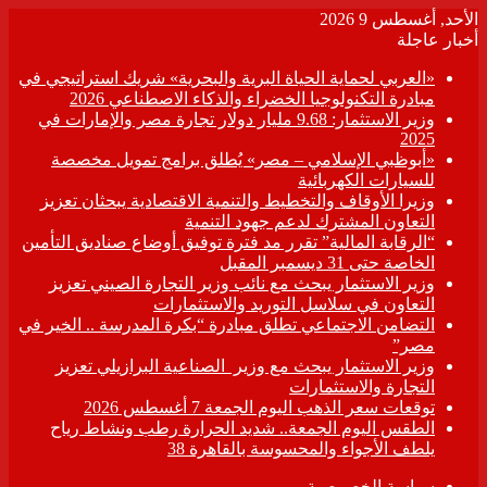
الأحد, أغسطس 9 2026
أخبار عاجلة
«العربي لحماية الحياة البرية والبحرية» شريك استراتيجي في
مبادرة التكنولوجيا الخضراء والذكاء الاصطناعي 2026
وزير الاستثمار: 9.68 مليار دولار تجارة مصر والإمارات في
2025
«أبوظبي الإسلامي – مصر» يُطلق برامج تمويل مخصصة
للسيارات الكهربائية
وزيرا الأوقاف والتخطيط والتنمية الاقتصادية يبحثان تعزيز
التعاون المشترك لدعم جهود التنمية
“الرقابة المالية” تقرر مد فترة توفيق أوضاع صناديق التأمين
الخاصة حتى 31 ديسمبر المقبل
وزير الاستثمار يبحث مع نائب وزير التجارة الصيني تعزيز
التعاون في سلاسل التوريد والاستثمارات
التضامن الاجتماعي تطلق مبادرة “بكرة المدرسة .. الخير في
مصر”
وزير الاستثمار يبحث مع وزير الصناعية البرازيلي تعزيز
التجارة والاستثمارات
توقعات سعر الذهب اليوم الجمعة 7 أغسطس 2026
الطقس اليوم الجمعة.. شديد الحرارة رطب ونشاط رياح
يلطف الأجواء والمحسوسة بالقاهرة 38
سياسة الخصوصية