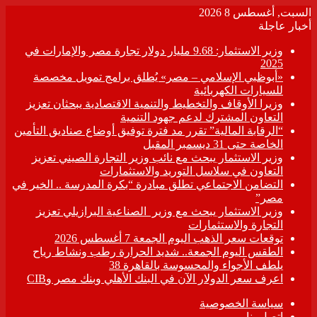
السبت, أغسطس 8 2026
أخبار عاجلة
وزير الاستثمار: 9.68 مليار دولار تجارة مصر والإمارات في
2025
«أبوظبي الإسلامي – مصر» يُطلق برامج تمويل مخصصة
للسيارات الكهربائية
وزيرا الأوقاف والتخطيط والتنمية الاقتصادية يبحثان تعزيز
التعاون المشترك لدعم جهود التنمية
“الرقابة المالية” تقرر مد فترة توفيق أوضاع صناديق التأمين
الخاصة حتى 31 ديسمبر المقبل
وزير الاستثمار يبحث مع نائب وزير التجارة الصيني تعزيز
التعاون في سلاسل التوريد والاستثمارات
التضامن الاجتماعي تطلق مبادرة “بكرة المدرسة .. الخير في
مصر”
وزير الاستثمار يبحث مع وزير الصناعية البرازيلي تعزيز
التجارة والاستثمارات
توقعات سعر الذهب اليوم الجمعة 7 أغسطس 2026
الطقس اليوم الجمعة.. شديد الحرارة رطب ونشاط رياح
يلطف الأجواء والمحسوسة بالقاهرة 38
اعرف سعر الدولار الآن في البنك الأهلي وبنك مصر وCIB
سياسة الخصوصية
اتصل بنا