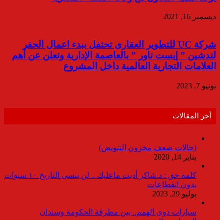
ديسمبر 16, 2021
شركة UC للتطوير العقارى تحتفل ببدء اعمال الحفر
لتدشين ” إيست تاور ” بالعاصمة الإدارية وتعلن عن أهم
العلامات التجارية العالمية داخل المشروع
يونيو 7, 2023
أخر المقالات
(حالات ضعف مخزون التبويض)
يناير 14, 2020
كلمة حق : د.شاكر أديت ماعليك .. لن ينسى التاريخ ١٠ سنوات
بدون انقطاعات
يوليو 29, 2023
سيارات ذوى الهمم.. بين مطرقة الحكومة وسندان