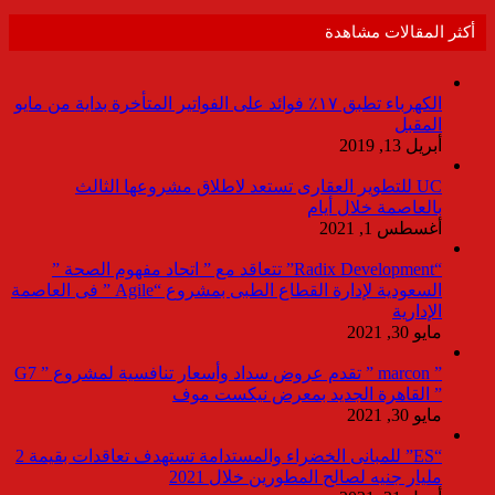
أكثر المقالات مشاهدة
الكهرباء تطبق ١٧٪ فوائد على الفواتير المتأخرة بداية من مايو
المقبل
أبريل 13, 2019
UC للتطوير العقارى تستعد لاطلاق مشروعها الثالث
بالعاصمة خلال أيام
أغسطس 1, 2021
“Radix Development” تتعاقد مع ” اتحاد مفهوم الصحة ”
السعودية لإدارة القطاع الطبى بمشروع “Agile ” فى العاصمة
الإدارية
مايو 30, 2021
” marcon ” تقدم عروض سداد وأسعار تنافسية لمشروع ” G7
” القاهرة الجديد بمعرض نيكست موف
مايو 30, 2021
“ES” للمبانى الخضراء والمستدامة تستهدف تعاقدات بقيمة 2
مليار جنيه لصالح المطورين خلال 2021