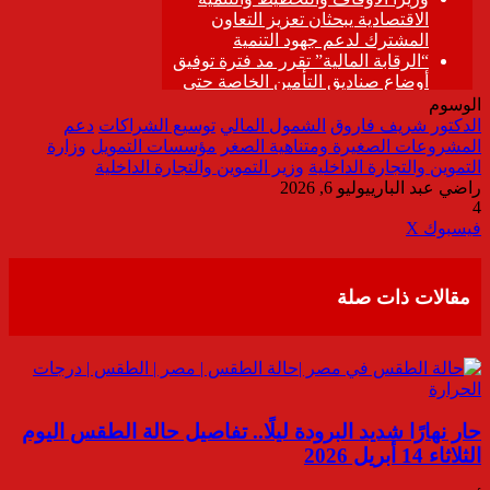
الوسوم
الدكتور شريف فاروق
الشمول المالي
توسيع الشراكات
دعم
المشروعات الصغيرة ومتناهية الصغر
مؤسسات التمويل
وزارة
التموين والتجارة الداخلية
وزير التموين والتجارة الداخلية
راضي عبد الباري
يوليو 6, 2026
4
ڤايبر
طباعة
تيلقرام
واتساب
مشاركة
فيسبوك
‫X
عبر
البريد
مقالات ذات صلة
حار نهارًا شديد البرودة ليلًا.. تفاصيل حالة الطقس اليوم
الثلاثاء 14 أبريل 2026