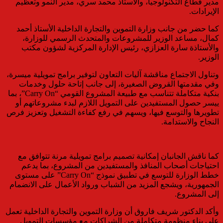
مدير قطاع التكنولوجيا، والأستاذ محمد سري، مدير النمو وتعظيم
الإيرادات.
كما حضر من جانب وزارة التموين والتجارة الداخلية الأستاذ أحمد
كمال، مساعد الوزير للمشروعات والمتحدث الرسمي للوزارة،
والأستاذة سارة العزازي، رئيس الإدارة المركزية لشؤون مكتب
الوزير.
وتناول الاجتماع مناقشة آليات التعاون لتوفير برامج تمويلية ميسرة،
وفي مقدمتها القروض الصغيرة، إلى جانب إتاحة حلول وخدمات
بنكية متكاملة تتناسب مع طبيعة المشروع القومي “Carry On”، بما
ييسر حصول المستفيدين على التمويل اللازم لبدء مشروعاتهم أو
تطويرها والتوسع فيها، ويسهم في رفع كفاءة التشغيل وتعزيز فرص
النجاح والاستدامة.
كما ناقش الجانبان إمكانية تصميم برامج تمويلية مرنة تتوافق مع
احتياجات أصحاب المنافذ والمستفيدين من المشروع، بما يدعم
خطط الوزارة للتوسع في تطبيق نموذج “Carry On” على مستوى
الجمهورية، ويشجع المزيد من الشباب ورواد الأعمال على الانضمام
إلى المشروع.
وأكد الدكتور شريف فاروق أن وزارة التموين والتجارة الداخلية تعمل
على بناء منظومة متكاملة من الشراكات مع مؤسسات التمويل