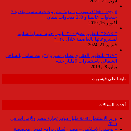
أبريل 21, 2021
Olptechegypt تنتهي من تنفيذ مشروعات شمسية بقدرة 3
جيجاوات عالميا و 280 ميجاوات ببنبان
أكتوبر 16, 2019
” SAK ” للتطوير تضخ ٣٠٠ مليون جنيه أعمال انشائية
لمشروعاتها بالعاصمة خلال ٢٠٢٤
فبراير 21, 2024
“GV” للتطوير العقاري تطلق مشروع “وايت ساند” بالساحل
الشمالي باستثمارات 9مليار جنيه
يوليو 28, 2019
تابعنا على فيسبوك
أحدث المقالات
وزير الاستثمار: 9.68 مليار دولار تجارة مصر والإمارات في
2025
«أبوظبي الإسلامي – مصر» يُطلق برامج تمويل مخصصة