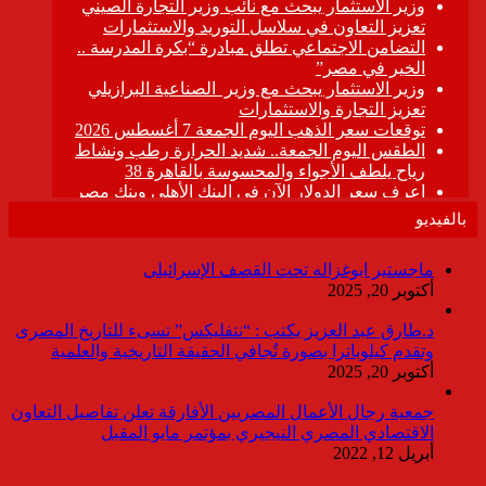
بالفيديو
ماجستير ابوغزاله تحت القصف الإسرائيلى
أكتوبر 20, 2025
د.طارق عبد العزيز يكتب : “نتفليكس” تسىء للتاريخ المصرى
وتقدم كيلوباترا بصورة تُجافي الحقيقة التاريخية والعلمية
أكتوبر 20, 2025
جمعية رجال الأعمال المصريين الأفارقة تعلن تفاصيل التعاون
الاقتصادي المصري النيجيري بمؤتمر مايو المقبل
أبريل 12, 2022