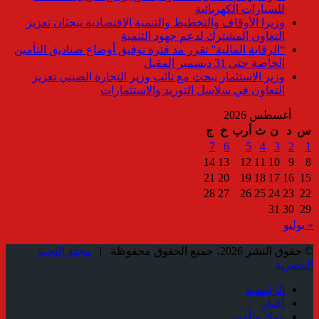
للسيارات الكهربائية
وزيرا الأوقاف والتخطيط والتنمية الاقتصادية يبحثان تعزيز
التعاون المشترك لدعم جهود التنمية
“الرقابة المالية” تقرر مد فترة توفيق أوضاع صناديق التأمين
الخاصة حتى 31 ديسمبر المقبل
وزير الاستثمار يبحث مع نائب وزير التجارة الصيني تعزيز
التعاون في سلاسل التوريد والاستثمارات
أغسطس 2026
س
د
ن
ث
أرب
خ
ج
7
6
5
4
3
2
1
14
13
12
11
10
9
8
21
20
19
18
17
16
15
28
27
26
25
24
23
22
31
30
29
« يوليو
© حقوق النشر 2026، جميع الحقوق محفوظة |
مجلة النخبة
المصرية
الرئيسية
أخبار
بنوك وتأمين