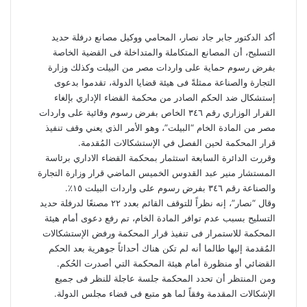
أكد الدكتور جابر جاد نصار، المحامي ووكيل مصانع درفلة حديد
التسليح، أن المصانع المتكاملة والمتداخلة فى القضية الخاصة
بفرض رسوم حماية على واردات مصر من البيلت وكذلك وزارة
التجارة والصناعة ممثلةً فى هيئة قضايا الدولة، تقدموا بدعوى
إستشكال ضد الحكم الصادر من محكمة القضاء الإداري بإلغاء
القرار الوزاري رقم ٣٤٦ الخاص بفرض رسوم وقائية على واردات
مصر من المادة الخام “البيلت”، وهو الأمر الذي يعني وقف تنفيذ
قرار المحكمة لحين الفصل في الإستشكالات المُقدمة.
وقررت الدائرة السابعة استثمار بمحكمة القضاء الاداري برئاسة
المستشار منير عبد القدوس الخميس الماضي قرار وزارة التجارة
والصناعة رقم ٣٤٦ بفرض رسوم على واردات البيلت ١٥٪؜.
وقال “نصار”، إنه نظراً للتوقف القائم بعدد ٢٢ مصنعًا لدرفلة حديد
التسليح بسبب عدم توافر المادة الخام، تم رفع دعوى أمام هيئة
المحكمة للاستمرار فى تنفيذ قرار المحكمة ورفض الإستشكالات
المُقدمة إليها طالما أنه لم تكن هناك أحداثاً جوهرية بعد الحكم
القضائي أو منظورة أمام هيئة المحكمة التي أصدرت الحُكم.
ومن المنتظر أن تحدد المحكمة جلسة عاجلة للنظر فى جميع
الإشكالات المقدمة وفقاً لما هو متبع فى قضاء مجلس الدولة.