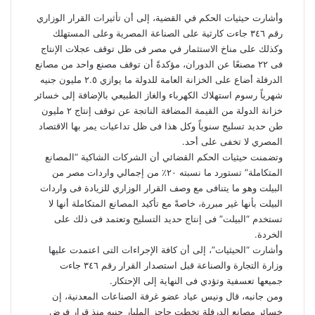
وأشارت حيثيات الحكم في القضية، إلى أن تأثيرات القرار الوزاري
رقم ٣٤٦ جاءت كارثية على الصناعة المصرية وعلى المستهلك
وكذلك على مناخ الاستثمار في مصر فى ظل توقف عجلات الإنتاج
فى ٢٢ مصنعًا عن الدوران، مؤكدةً أن توقف مصنع واحد من مصانع
الدرفلة أضاع على الخزانة العامة للدولة ما يوازي ٢.٥ مليون جنيه
شهرياً رسوم استهلاك الكهرباء والغاز الطبيعي بالإضافة إلى خسائر
خزانة الدولة من القيمة المضافة الناتجة عن توقف إنتاج ٢ مليون
طن حديد تسليح سنوياً وكل هذا فى ظل تداعيات يمر بها الاقتصاد
المصري لا تخفى على أحد.
وتضمنت حيثيات الحكم القضائي أن الشركات الشاكية “المصانع
المتكاملة” تستورد ما نسبته ٢٠٪ من إجمالي واردات مصر من
البيلت وهو ما يتنافى مع وصف القرار الوزاري للزيادة فى واردات
البيلت بأنها غير مبررة، خاصةً مع تأكيد المصانع المتكاملة أنها لا
تستخدم “البيلت” فى إنتاج حديد التسليح وتعتمد فى ذلك على
الخردة.
وأشارت “الحيثيات”، إلى أن كافة الإجراءات التى اعتمدت عليها
وزارة التجارة والصناعة قبل استصدار القرار رقم ٣٤٦ جاءت
جميعها تعسفية وتؤدي فى النهاية إلى الإحتكار.
ومن جانبه، قال ونيس عياد عضو غرفة الصناعات المعدنية، إن
خسائر مصانع الدرفلة تخطت حاجز المليار جنيه منذ قرار فرض