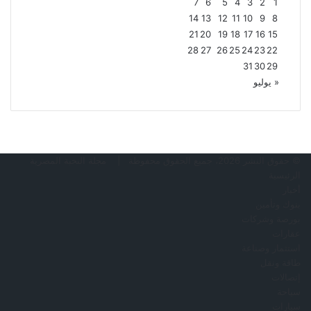
7
6
5
4
3
2
1
14
13
12
11
10
9
8
21
20
19
18
17
16
15
28
27
26
25
24
23
22
31
30
29
« يوليو
© حقوق النشر 2026، جميع الحقوق محفوظة |
مجلة النخبة المصرية
الرئيسية
أخبار
بنوك وتأمين
بورصة وشركات
عقارات
استثمار وصناعة
طاقة ونقل
إتصالات
سياحة
سيارات