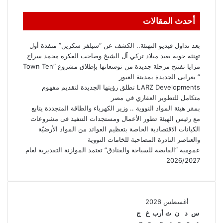
أحدث المقالات
بعد تداول فيديو التهنئة.. الكشف عن “سيلفر سكرين” منفذة أول
تهنئة جوية بعيد ميلاد تركي آل الشيخ وصاحب الفكرة محمد سراج
مزايا تفتتح مرحلة جديدة من توسعاتها بإطلاق مشروع “Town Ten
” بعرابى الجديدة بمدينة العبور
LARZ Developments تطلق رؤيتها الجديدة لتقديم مفهوم
متكامل للتطوير العقاري في مصر
بمقر هيئة المواد النووية .. وزير الكهرباء والطاقة المتجددة يتابع
مع رئيس الهيئة تطور الأعمال ومستجدات التنفيذ فى مشروعات
الكيانات الاقتصادية الخاصة بتعظيم العوائد من المواد الأرضيّة
والعناصر النادرة المصاحبة للخامات النووية
عمومية “القابضة للسياحة والفنادق” تعتمد الموازنة التقديرية لعام
2026/2027
أغسطس 2026
س
د
ن
ث
أرب
خ
ج