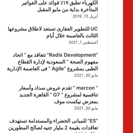
الكهرباء تطبق ١٧٪ فوائد على الفواتير
المتأخرة بداية من مايو المقبل
أبريل 13, 2019
UC للتطوير العقارى تستعد لاطلاق مشروعها
الثالث بالعاصمة خلال أيام
أغسطس 1, 2021
“Radix Development” تتعاقد مع ” اتحاد
مفهوم الصحة ” السعودية لإدارة القطاع
الطبى بمشروع “Agile ” فى العاصمة الإدارية
مايو 30, 2021
” marcon ” تقدم عروض سداد وأسعار
تنافسية لمشروع ” G7 ” القاهرة الجديد
بمعرض نيكست موف
مايو 30, 2021
“ES” للمبانى الخضراء والمستدامة تستهدف
تعاقدات بقيمة 2 مليار جنيه لصالح المطورين