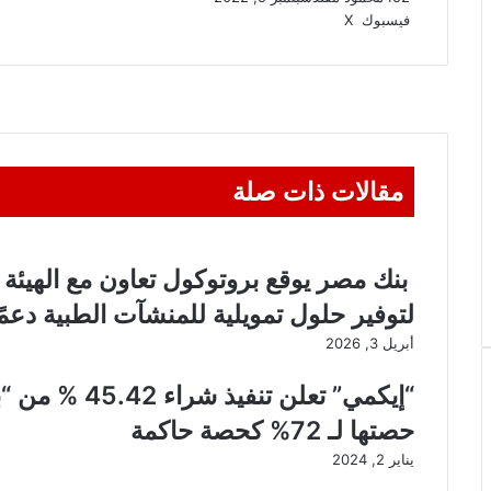
ڤايبر
واتساب
تيلقرام
طباعة
مشاركة
فيسبوك
‫X
عبر
البريد
مقالات ذات صلة
بنك مصر يوقع بروتوكول تعاون مع الهيئة ال
لتوفير حلول تمويلية للمنشآت الطبية دعم
أبريل 3, 2026
“إيكمي” تعلن ت
حصتها لـ 72% كحصة حاكمة
يناير 2, 2024