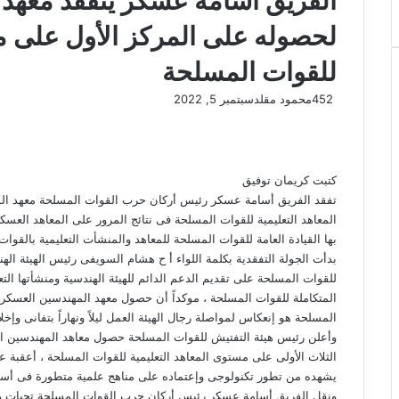
الفريق أسامة عسكر يتفقد معهد 
لحصوله على المركز الأول على مس
للقوات المسلحة
452
محمود مقلد
سبتمبر 5, 2022
كتبت كريمان توفيق
تفقد الفريق أسامة عسكر رئيس أركان حرب القوات المسلحة معهد ال
المعاهد التعليمية للقوات المسلحة فى نتائج المرور على المعاهد العسكر
بها القيادة العامة للقوات المسلحة للمعاهد والمنشأت التعليمية بالقوات
بدأت الجولة التفقدية بكلمة اللواء أ ح هشام السويفى رئيس الهيئة اله
للقوات المسلحة على تقديم الدعم الدائم للهيئة الهندسية ومنشأتها التع
المتكاملة للقوات المسلحة ، موكداً أن حصول معهد المهندسين العسكري
المسلحة هو إنعكاس لمواصلة رجال الهيئة العمل ليلاً ونهاراً بتفانى وإخل
وأعلن رئيس هيئة التفتيش للقوات المسلحة حصول معاهد المهندسين ال
الثلاث الأولى على مستوى المعاهد التعليمية للقوات المسلحة ، أعقب
يشهده من تطور تكنولوجى وإعتماده على مناهج علمية متطورة فى أسالي
ونقل الفريق أسامة عسكر رئيس أركان حرب القوات المسلحة تحيات وتق