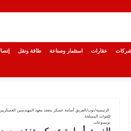
شركات
عقارات
استثمار وصناعة
طاقة ونقل
إتصا
الرئيسية
/
توب
/
الفريق أسامة عسكر يتفقد معهد المهندسين العسكريين 
للقوات المسلحة
توب
منوعات