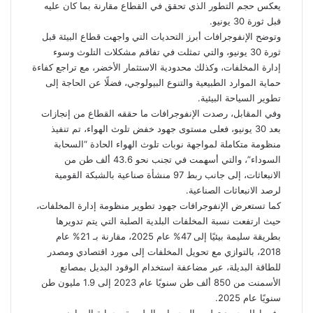
يعكس حجم التطور الذي تحقق في القطاع مقارنة بما كان عليه
قبل ثورة 30 يونيو.
وتوضح الإنفوجرافات أبرز التحديات التي واجهت قطاع البيئة قبل
ثورة 30 يونيو، والتي تمثلت في تفاقم مشكلات التلوث وسوء
إدارة المخلفات، وكذلك محدودية الاستثمار الأخضر، مع تراجع كفاءة
حماية الموارد الطبيعية والتنوع البيولوجي، فضلًا عن الحاجة إلى
تطوير السياحة البيئية.
وفي المقابل، رصدت الإنفوجرافات ما حققه القطاع من إنجازات
بعد 30 يونيو، فعلى مستوى جهود خفض تلوث الهواء، تم تنفيذ
منظومة متكاملة لمواجهة نوبات تلوث الهواء الحادة “السحابة
السوداء”، والتي أسهمت في تجنب نحو 43.6 ألف طن من
الانبعاثات، إلى جانب ربط 97 منشأة صناعية بالشبكة القومية
لرصد الانبعاثات الصناعية.
كما تستعرض الإنفوجرافات جهود تطوير منظومة إدارة المخلفات،
حيث ارتفعت نسبة المخلفات البلدية الصلبة التي يتم تدويرها
بطريقة سليمة بيئيًا إلى 47% عام 2025، مقارنة بـ 21% عام
2018، بالتوازي مع تحويل المخلفات إلى مورد اقتصادي ومصدر
للطاقة البديلة، عبر مضاعفة استخدام الوقود البديل بمصانع
الأسمنت من 850 ألف طن سنويًا عام 2023 إلى 1.9 مليون طن
سنويًا عام 2025.