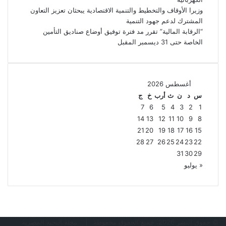
وزيرا الأوقاف والتخطيط والتنمية الاقتصادية يبحثان تعزيز التعاون
المشترك لدعم جهود التنمية
“الرقابة المالية” تقرر مد فترة توفيق أوضاع صناديق التأمين
الخاصة حتى 31 ديسمبر المقبل
أغسطس 2026
س
د
ن
ث
أرب
خ
ج
7
6
5
4
3
2
1
14
13
12
11
10
9
8
21
20
19
18
17
16
15
28
27
26
25
24
23
22
31
30
29
« يوليو
© حقوق النشر 2026، جميع الحقوق محفوظة |
مجلة النخبة المصرية