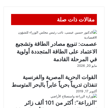
مقالات ذات صلة
عصمت: تنويع مصادر الطاقة وتشجيع
الاعتماد على الطاقة المتجددة أولوية
في المرحلة القادمة
مايو 20, 2026
اﻟﻘوات اﻟﺑﺣرﯾﺔ اﻟﻣﺻرﯾﺔ واﻟﻔرﻧﺳﯾﺔ
ﺗﻧﻔذان ﺗدرﯾباً ﺑﺣرياً ﻋﺎﺑراً ﺑﺎﻟﺑﺣر اﻟﻣﺗوﺳط
أكتوبر 17, 2019
“الزراعة”: أكثر من 101 ألف زائر