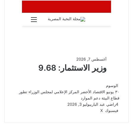
الوسوم
٣٠ يونيو
الاقتصاد الأخضر
المركز الإعلامي لمجلس الوزراء
تطور
قطاع البيئة
دعم الموارد
4
راضي عبد الباري
يوليو 3, 2026
ڤايبر
واتساب
تيلقرام
طباعة
مشاركة
فيسبوك
‫X
عبر
البريد