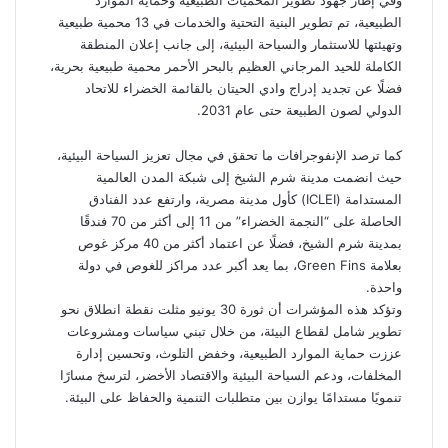
وفي إطار جهود تطوير المحميات الطبيعية وحماية الموارد
الطبيعية، تم تطوير البنية التحتية والخدمات في 13 محمية طبيعية
وتهيئتها للاستثمار والسياحة البيئية، إلى جانب إعلان المنطقة
الكاملة للحيد المرجاني العظيم بالبحر الأحمر محمية طبيعية بحرية،
فضلًا عن تجديد إدراج وادي الحيتان بالقائمة الخضراء للاتحاد
الدولي لصون الطبيعة حتى عام 2031.
كما ترصد الإنفوجرافات ما تحقق في مجال تعزيز السياحة البيئية،
حيث انضمت مدينة شرم الشيخ إلى شبكة المدن العالمية
المستدامة (ICLEI) كأول مدينة مصرية، وارتفع عدد الفنادق
الحاصلة على “النجمة الخضراء” من 11 إلى أكثر من 70 فندقًا
بمدينة شرم الشيخ، فضلًا عن اعتماد أكثر من 40 مركز غوص
بعلامة Green Fins، بما يعد أكبر عدد مراكز للغوص في دولة
واحدة.
وتؤكد هذه المؤشرات أن ثورة 30 يونيو مثلت نقطة انطلاق نحو
تطوير شامل لقطاع البيئة، من خلال تبني سياسات ومشروعات
عززت حماية الموارد الطبيعية، وخفض التلوث، وتحسين إدارة
المخلفات، ودعم السياحة البيئية والاقتصاد الأخضر، لترسخ مسارًا
تنمويًا مستدامًا يوازن بين متطلبات التنمية والحفاظ على البيئة.