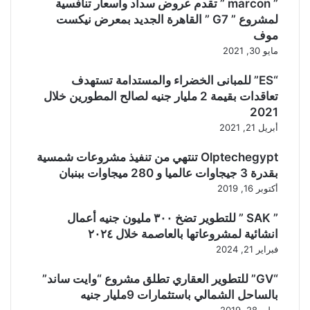
” marcon ” تقدم عروض سداد وأسعار تنافسية
لمشروع ” G7 ” القاهرة الجديد بمعرض نيكست
موف
مايو 30, 2021
“ES” للمبانى الخضراء والمستدامة تستهدف
تعاقدات بقيمة 2 مليار جنيه لصالح المطورين خلال
2021
أبريل 21, 2021
Olptechegypt تنتهي من تنفيذ مشروعات شمسية
بقدرة 3 جيجاوات عالميا و 280 ميجاوات ببنبان
أكتوبر 16, 2019
” SAK ” للتطوير تضخ ٣٠٠ مليون جنيه أعمال
انشائية لمشروعاتها بالعاصمة خلال ٢٠٢٤
فبراير 21, 2024
“GV” للتطوير العقاري تطلق مشروع “وايت ساند”
بالساحل الشمالي باستثمارات 9مليار جنيه
يوليو 28, 2019