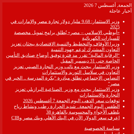
الجمعة, أغسطس 7 2026
أخبار عاجلة
وزير الاستثمار: 9.68 مليار دولار تجارة مصر والإمارات في
2025
«أبوظبي الإسلامي – مصر» يُطلق برامج تمويل مخصصة
للسيارات الكهربائية
وزيرا الأوقاف والتخطيط والتنمية الاقتصادية يبحثان تعزيز
التعاون المشترك لدعم جهود التنمية
“الرقابة المالية” تقرر مد فترة توفيق أوضاع صناديق التأمين
الخاصة حتى 31 ديسمبر المقبل
وزير الاستثمار يبحث مع نائب وزير التجارة الصيني تعزيز
التعاون في سلاسل التوريد والاستثمارات
التضامن الاجتماعي تطلق مبادرة “بكرة المدرسة .. الخير في
مصر”
وزير الاستثمار يبحث مع وزير الصناعية البرازيلي تعزيز
التجارة والاستثمارات
توقعات سعر الذهب اليوم الجمعة 7 أغسطس 2026
الطقس اليوم الجمعة.. شديد الحرارة رطب ونشاط رياح
يلطف الأجواء والمحسوسة بالقاهرة 38
اعرف سعر الدولار الآن في البنك الأهلي وبنك مصر وCIB
سياسة الخصوصية
اتصل بنا