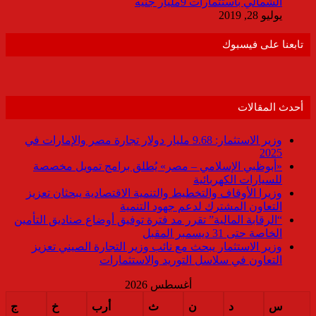
الشمالي باستثمارات 9مليار جنيه
يوليو 28, 2019
تابعنا على فيسبوك
أحدث المقالات
وزير الاستثمار: 9.68 مليار دولار تجارة مصر والإمارات في
2025
«أبوظبي الإسلامي – مصر» يُطلق برامج تمويل مخصصة
للسيارات الكهربائية
وزيرا الأوقاف والتخطيط والتنمية الاقتصادية يبحثان تعزيز
التعاون المشترك لدعم جهود التنمية
“الرقابة المالية” تقرر مد فترة توفيق أوضاع صناديق التأمين
الخاصة حتى 31 ديسمبر المقبل
وزير الاستثمار يبحث مع نائب وزير التجارة الصيني تعزيز
التعاون في سلاسل التوريد والاستثمارات
أغسطس 2026
س
د
ن
ث
أرب
خ
ج