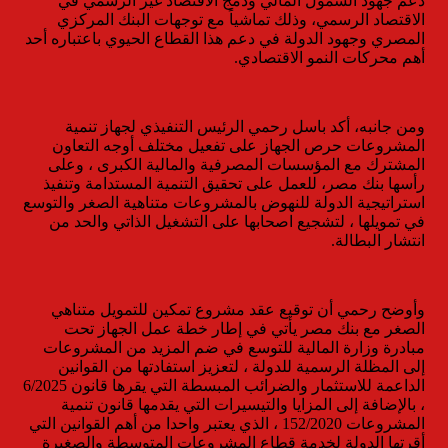
دعم جهود الشمول المالي ودمج الاقتصاد غير الرسمي في
الاقتصاد الرسمي، وذلك تماشياً مع توجهات البنك المركزي
المصري وجهود الدولة في دعم هذا القطاع الحيوي باعتباره أحد
أهم محركات النمو الاقتصادي.
ومن جانبه، أكد باسل رحمي الرئيس التنفيذي لجهاز تنمية
المشروعات حرص الجهاز على تفعيل مختلف أوجه التعاون
المشترك مع المؤسسات المصرفية والمالية الكبرى ، وعلى
رأسها بنك مصر، للعمل على تحقيق التنمية المستدامة وتنفيذ
استراتيجية الدولة للنهوض بالمشروعات متناهية الصغر والتوسع
في تمويلها ، لتشجيع اصحابها على التشغيل الذاتي والحد من
انتشار البطالة.
وأوضح رحمي أن توقيع عقد مشروع تمكين للتمويل متناهي
الصغر مع بنك مصر يأتي في إطار خطة عمل الجهاز تحت
مبادرة وزارة المالية للتوسع في ضم المزيد من المشروعات
إلى المظلة الرسمية للدولة ، لتعزيز استفادتها من القوانين
الداعمة للاستثمار والضرائب المبسطة التي يقرها قانون 6/2025
، بالإضافة إلى المزايا والتيسيرات التي يقدمها قانون تنمية
المشروعات 152/2020 ، الذي يعتبر واحدا من أهم القوانين التي
أقرتها الدولة لخدمة قطاع المشروعات المتوسطة والصغيرة