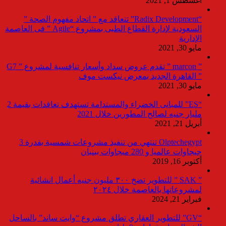
أغسطس 1, 2021
“Radix Development” تتعاقد مع ” اتحاد مفهوم الصحة ”
السعودية لإدارة القطاع الطبى بمشروع “Agile ” فى العاصمة
الإدارية
مايو 30, 2021
” marcon ” تقدم عروض سداد وأسعار تنافسية لمشروع ” G7
” القاهرة الجديد بمعرض نيكست موف
مايو 30, 2021
“ES” للمبانى الخضراء والمستدامة تستهدف تعاقدات بقيمة 2
مليار جنيه لصالح المطورين خلال 2021
أبريل 21, 2021
Olptechegypt تنتهي من تنفيذ مشروعات شمسية بقدرة 3
جيجاوات عالميا و 280 ميجاوات ببنبان
أكتوبر 16, 2019
” SAK ” للتطوير تضخ ٣٠٠ مليون جنيه أعمال انشائية
لمشروعاتها بالعاصمة خلال ٢٠٢٤
فبراير 21, 2024
“GV” للتطوير العقاري تطلق مشروع “وايت ساند” بالساحل