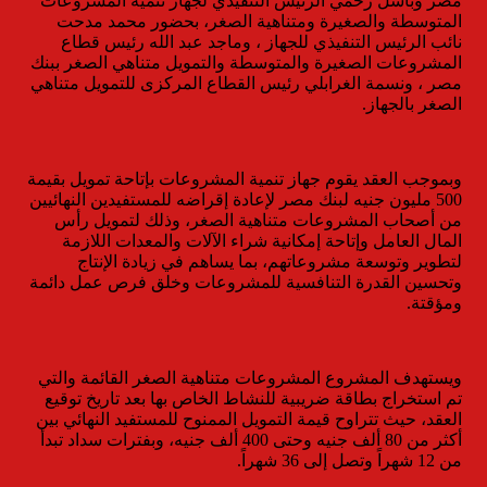
مصر وباسل رحمي الرئيس التنفيذي لجهاز تنمية المشروعات
المتوسطة والصغيرة ومتناهية الصغر، بحضور محمد مدحت
نائب الرئيس التنفيذي للجهاز ، وماجد عبد الله رئيس قطاع
المشروعات الصغيرة والمتوسطة والتمويل متناهي الصغر ببنك
مصر ، ونسمة الغرابلي رئيس القطاع المركزى للتمويل متناهي
الصغر بالجهاز.
وبموجب العقد يقوم جهاز تنمية المشروعات بإتاحة تمويل بقيمة
500 مليون جنيه لبنك مصر لإعادة إقراضه للمستفيدين النهائيين
من أصحاب المشروعات متناهية الصغر، وذلك لتمويل رأس
المال العامل وإتاحة إمكانية شراء الآلات والمعدات اللازمة
لتطوير وتوسعة مشروعاتهم، بما يساهم في زيادة الإنتاج
وتحسين القدرة التنافسية للمشروعات وخلق فرص عمل دائمة
ومؤقتة.
ويستهدف المشروع المشروعات متناهية الصغر القائمة والتي
تم استخراج بطاقة ضريبية للنشاط الخاص بها بعد تاريخ توقيع
العقد، حيث تتراوح قيمة التمويل الممنوح للمستفيد النهائي بين
أكثر من 80 ألف جنيه وحتى 400 ألف جنيه، وبفترات سداد تبدأ
من 12 شهراً وتصل إلى 36 شهراً.