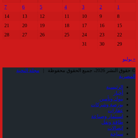
7
6
5
4
3
2
1
14
13
12
11
10
9
8
21
20
19
18
17
16
15
28
27
26
25
24
23
22
31
30
29
« يوليو
© حقوق النشر 2026، جميع الحقوق محفوظة |
مجلة النخبة
المصرية
الرئيسية
أخبار
بنوك وتأمين
بورصة وشركات
عقارات
استثمار وصناعة
طاقة ونقل
إتصالات
سياحة