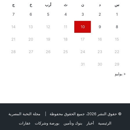
س
د
ن
ث
أرب
خ
ج
7
6
5
4
3
2
1
14
13
12
11
10
9
8
21
20
19
18
17
16
15
28
27
26
25
24
23
22
31
30
29
« يوليو
© حقوق النشر 2026، جميع الحقوق محفوظة |
مجلة النخبة المصرية
الرئيسية
أخبار
بنوك وتأمين
بورصة وشركات
عقارات