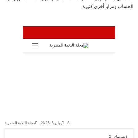
الحساب ومزايا أخرى كثيرة.
3
يوليو 6, 2026
مجلة النخبة المصرية
ڤايبر
واتساب
تيلقرام
طباعة
مشاركة
فيسبوك
‫X