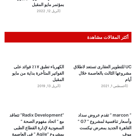
بمؤتمر مايو المقبل
أبريل 12, 2022
أكثر المقالات مشاهدة
UC للتطوير العقارى تستعد لاطلاق
الكهرباء تطبق ١٧٪ فوائد على
مشروعها الثالث بالعاصمة خلال
الفواتير المتأخرة بداية من مايو
أيام
المقبل
أغسطس 1, 2021
أبريل 13, 2019
” marcon ” تقدم عروض سداد
“Radix Development” تتعاقد
وأسعار تنافسية لمشروع ” G7 ”
مع ” اتحاد مفهوم الصحة ”
القاهرة الجديد بمعرض نيكست
السعودية لإدارة القطاع الطبى
موف
بمشروع “Agile ” فى العاصمة