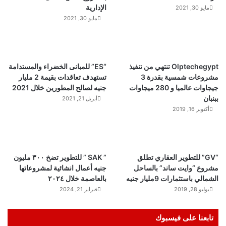
الإدارية
مايو 30, 2021
مايو 30, 2021
Olptechegypt تنتهي من تنفيذ
“ES” للمبانى الخضراء والمستدامة
مشروعات شمسية بقدرة 3
تستهدف تعاقدات بقيمة 2 مليار
جيجاوات عالميا و 280 ميجاوات
جنيه لصالح المطورين خلال 2021
ببنبان
أبريل 21, 2021
أكتوبر 16, 2019
“GV” للتطوير العقاري تطلق
” SAK ” للتطوير تضخ ٣٠٠ مليون
مشروع “وايت ساند” بالساحل
جنيه أعمال انشائية لمشروعاتها
الشمالي باستثمارات 9مليار جنيه
بالعاصمة خلال ٢٠٢٤
يوليو 28, 2019
فبراير 21, 2024
تابعنا على فيسبوك