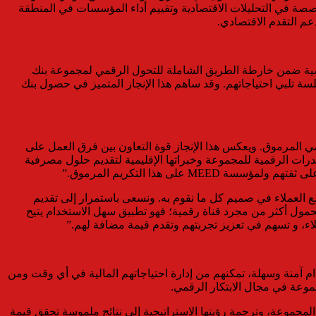
التكريم المرموق من أحد أبرز الجهات المتخصصة في التحليلات الاقتصادية وتقييم أداء المؤسسات في المنطقة
م التقدم الاقتصادي.
 مصر، والذي يمثل محطة رئيسية ضمن خارطة الطريق الشاملة للتحول الرقمي لمجموعة بنك
لسة تلبي احتياجاتهم. وقد ساهم هذا الإنجاز المتميز في حصول بنك
 الإقليمي المرموق. ويعكس هذا الإنجاز قوة التعاون بين فرق العمل على
 على القدرات الرقمية للمجموعة وخبراتها الإقليمية لتقديم حلول مصرفية
ى هذا التكريم المرموق.”
 – مصر: “تعكس هذه الجائزة التزامنا الراسخ بوضع العملاء في صميم كل ما نقوم به. ونسعى باستمرار إلى تقديم
 لعملائنا. ويُعد تطبيق بنك ABC للخدمات المصرفية عبر الهاتف المحمول أكثر من مجرد قناة رقمية؛ فهو تطبيق سهل الاستخدام يتيح
اء، و تسهم في تعزيز تجربتهم وتقدم قيمة مضافة لهم.”
استخدام آمنة وسهلة، تمكنهم من إدارة احتياجاتهم المالية في أي وقت ومن
موعة في مجال الابتكار الرقمي.
امل على مستوى المجموعة، وترجمة رؤيتها الاستراتيجية إلى نتائج ملموسة تحقق قيمة