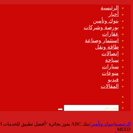
الرئيسية
أخبار
بنوك وتأمين
بورصة وشركات
عقارات
استثمار وصناعة
طاقة ونقل
إتصالات
سياحة
سيارات
منوعات
فيديو
المقالات
فيسبوك
ملخص
الموقع
بحث
RSS
عن
الرئيسية
/
بنوك وتأمين
/
MEED