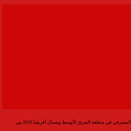
بنك ABC يفوز بجائزة “أفضل تطبيق للخدمات المصرفية عبر الهاتف المحمول في الشرق الأوسط” ضمن جوائز التميز المصرفي في منطقة الشرق الأوسط وشمال أفريقيا 2026 من