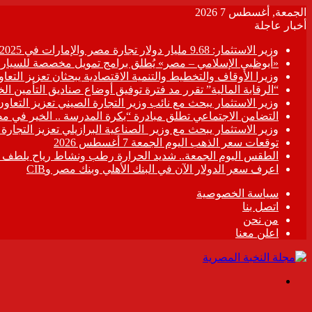
الجمعة, أغسطس 7 2026
أخبار عاجلة
وزير الاستثمار: 9.68 مليار دولار تجارة مصر والإمارات في 2025
«أبوظبي الإسلامي – مصر» يُطلق برامج تمويل مخصصة للسيارات
وزيرا الأوقاف والتخطيط والتنمية الاقتصادية يبحثان تعزيز التع
“الرقابة المالية” تقرر مد فترة توفيق أوضاع صناديق التأمين الخاصة حتى 31 د
وزير الاستثمار يبحث مع نائب وزير التجارة الصيني تعزيز التعا
التضامن الاجتماعي تطلق مبادرة “بكرة المدرسة .. الخير في م
وزير الاستثمار يبحث مع وزير الصناعية البرازيلي تعزيز التجارة
توقعات سعر الذهب اليوم الجمعة 7 أغسطس 2026
الطقس اليوم الجمعة.. شديد الحرارة رطب ونشاط رياح يلطف الأ
اعرف سعر الدولار الآن في البنك الأهلي وبنك مصر وCIB
سياسة الخصوصية
اتصل بنا
من نحن
اعلن معنا
القائمة