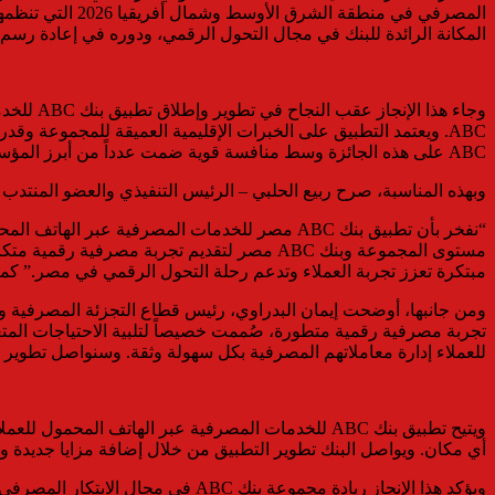
المكانة الرائدة للبنك في مجال التحول الرقمي، ودوره في إعادة رسم
وجاء هذ
ABC. ويعتمد التطبيق على الخبرات الإقليمية العميقة للمجموعة وق
ABC على هذه الجائزة وسط منافسة قوية ضمت عدداً من أبرز المؤسسات المالية الإقليمية التي تم تقييمها من قبل MEED هذا العام.
وبهذه المناسبة، صرح ربيع الحلبي – الرئيس التنفيذي والعضو المنتدب بالوكالة
“نفخر بأن تطبيق بنك ABC مصر للخدمات المصرفية
مستوى المجموعة وبنك ABC مصر لتقديم تجربة م
مبتكرة تعزز تجربة العملاء وتدعم رحلة التحول الرقمي في مصر.” كما أضاف:” أود أ
للعملاء إدارة معاملاتهم المصرفية بكل سهولة وثقة. وسنواصل تطوير خ
ويتيح تطبيق بنك ABC للخدمات المصرفية عبر الهاتف 
أي مكان. ويواصل البنك تطوير التطبيق من خلال إضافة مزايا جديدة وخ
ويؤكد هذا الإنجاز ريادة مجموعة ب