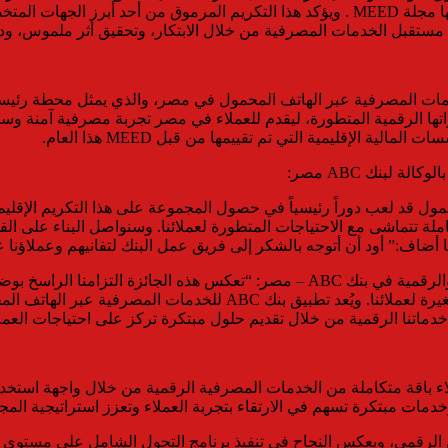
المصرفي في منطقة الشرق الأوسط وشمال أفريقيا 2026 التي تنظمها مجلة MEED . ويؤكد هذا 
 مستقبل الخدمات المصرفية من خلال الابتكار، وتحقيق أثر ملموس، ودع
ا الإنجاز عقب النجاح في تطوير وإطلاق تطبيق بنك ABC للخدمات المصرفية عبر الهاتف المحمول في
دراتها الرقمية المتطورة، ليقدم للعملاء في مصر تجربة مصرفية آمنة وس
 لبنك ABC مصر:
 عبر الهاتف المحمول قد لعب دوراً رئيسياً في حصول المجموعة على هذا التكريم
صرفية رقمية متكاملة تتماشى مع الاحتياجات المتطورة لعملائنا. وسنواصل البناء
ن أتوجه بالشكر إلى فريق عمل البنك لتفانيهم وعملاؤنا على ثقتهم ولمؤسسة MEED عل
ومن جانبها، أوضحت إيمان البدراوي، رئيس قطاع التجزئة المصرفية والرقمية في بنك ABC
تجربة مصرفية رقمية متطورة، صُممت خصيصاً لتلبية الاحتياجات المتغيرة
دماتنا الرقمية من خلال تقديم حلول مبتكرة تركز على احتياجات العمل
المحمول للعملاء باقة متكاملة من الخدمات المصرفية الرقمية من خلال واجهة 
دمات مبتكرة تسهم في الارتقاء بتجربة العملاء وتعزز استراتيجية المج
نك ABC في مجال الابتكار المصرفي الرقمي، ويعكس النجاح في تنفيذ برنامج التحول الش