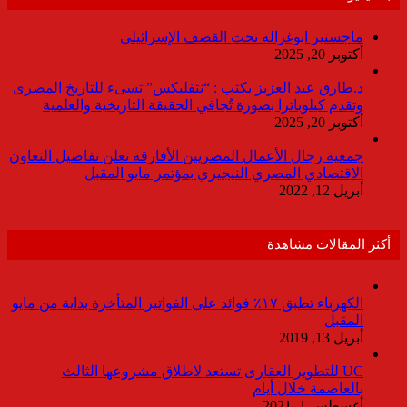
ماجستير ابوغزاله تحت القصف الإسرائيلى
أكتوبر 20, 2025
د.طارق عبد العزيز يكتب : “نتفليكس” تسىء للتاريخ المصرى
وتقدم كيلوباترا بصورة تُجافي الحقيقة التاريخية والعلمية
أكتوبر 20, 2025
جمعية رجال الأعمال المصريين الأفارقة تعلن تفاصيل التعاون
الاقتصادي المصري النيجيري بمؤتمر مايو المقبل
أبريل 12, 2022
أكثر المقالات مشاهدة
الكهرباء تطبق ١٧٪ فوائد على الفواتير المتأخرة بداية من مايو
المقبل
أبريل 13, 2019
UC للتطوير العقارى تستعد لاطلاق مشروعها الثالث
بالعاصمة خلال أيام
أغسطس 1, 2021