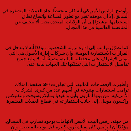
وأوضح الرئيس الأمريكي أنه كان متحفظًا تجاه العملات المشفرة في
السابق، إلا أن موقفه تغير مع تطور الصناعة واتساع نطاق
استخدامها، مشيرًا إلى أن الولايات المتحدة يجب ألا تتخلف عن
المنافسة العالمية في هذا المجال.
كما تطرّق ترامب إلى إدارة ثروته الشخصية، مؤكدًا أنه لا يتدخل في
القرارات الاستثمارية اليومية، وأن شركات إدارة الأصول هي التي
تتولى الإشراف على محفظته المالية، مضيفًا أنه لا يتابع جميع
تفاصيل الاستثمارات التي تمتلكها تلك الجهات نيابة عنه.
وأظهرت الإفصاحات المالية، التي تجاوزت 680 صفحة، امتلاك
ترامب استثمارات متنوعة في أسهم عدد من كبرى الشركات
الأمريكية، من بينها أمازون وأبل وإنفيديا ومايكروسوفت ونتفليكس
وإكسون موبيل، إلى جانب استثماراته في قطاع العملات المشفرة.
من جهته، رفض البيت الأبيض الاتهامات بوجود تضارب في المصالح،
مؤكدًا أن الرئيس كان يمتلك ثروة كبيرة قبل توليه المنصب، وأن