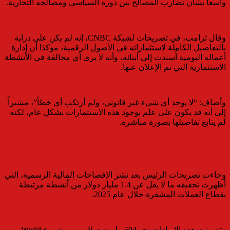
واسعاً بشأن تضارب المصالح بين دوره السياسي ومصالحه التجارية.
وقال ترامب، في تصريحات لشبكة CNBC، إنه لم يكن على دراية
بالتفاصيل الكاملة لاستثماراته في الأصول الرقمية، مؤكدًا أن إدارة
أعماله اليومية أُسندت إلى أبنائه، وأنه لا يرى أي مخالفة في الأنشطة
الاستثمارية التي تم الإعلان عنها.
وأضاف: “لا يوجد أي شيء غير قانوني، ولم أرتكب أي خطأ”، مشيراً
إلى أنه قد يكون على علم بوجود هذه الاستثمارات بشكل عام، لكنه
لم يتابع تفاصيلها بصورة مباشرة.
وجاءت تصريحات الرئيس بعد نشر الإفصاحات المالية الرسمية، التي
أظهرت تحقيقه ما لا يقل عن 1.4 مليار دولار من أنشطة مرتبطة
بقطاع العملات المشفرة خلال عام 2025.
وتضمنت هذه الإيرادات نحو 594 مليون دولار من مشروع World