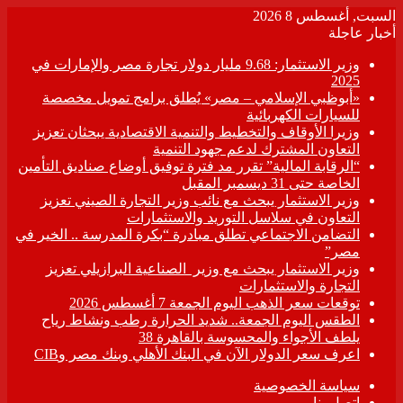
السبت, أغسطس 8 2026
أخبار عاجلة
وزير الاستثمار: 9.68 مليار دولار تجارة مصر والإمارات في
2025
«أبوظبي الإسلامي – مصر» يُطلق برامج تمويل مخصصة
للسيارات الكهربائية
وزيرا الأوقاف والتخطيط والتنمية الاقتصادية يبحثان تعزيز
التعاون المشترك لدعم جهود التنمية
“الرقابة المالية” تقرر مد فترة توفيق أوضاع صناديق التأمين
الخاصة حتى 31 ديسمبر المقبل
وزير الاستثمار يبحث مع نائب وزير التجارة الصيني تعزيز
التعاون في سلاسل التوريد والاستثمارات
التضامن الاجتماعي تطلق مبادرة “بكرة المدرسة .. الخير في
مصر”
وزير الاستثمار يبحث مع وزير الصناعية البرازيلي تعزيز
التجارة والاستثمارات
توقعات سعر الذهب اليوم الجمعة 7 أغسطس 2026
الطقس اليوم الجمعة.. شديد الحرارة رطب ونشاط رياح
يلطف الأجواء والمحسوسة بالقاهرة 38
اعرف سعر الدولار الآن في البنك الأهلي وبنك مصر وCIB
سياسة الخصوصية
اتصل بنا