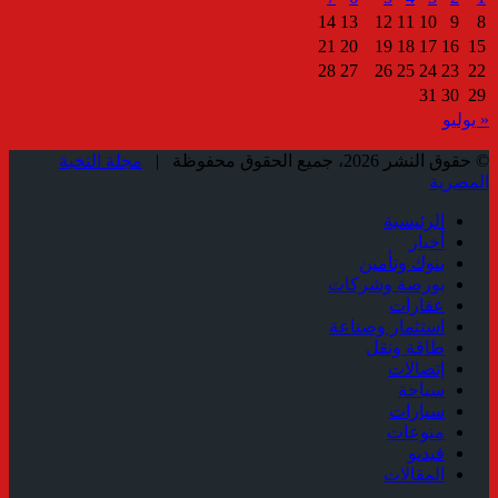
14
13
12
11
10
9
8
21
20
19
18
17
16
15
28
27
26
25
24
23
22
31
30
29
« يوليو
© حقوق النشر 2026، جميع الحقوق محفوظة |
مجلة النخبة
المصرية
الرئيسية
أخبار
بنوك وتأمين
بورصة وشركات
عقارات
استثمار وصناعة
طاقة ونقل
إتصالات
سياحة
سيارات
منوعات
فيديو
المقالات