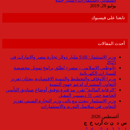
الشمالي باستثمارات 9مليار جنيه
يوليو 28, 2019
تابعنا على فيسبوك
أحدث المقالات
وزير الاستثمار: 9.68 مليار دولار تجارة مصر والإمارات في
2025
«أبوظبي الإسلامي – مصر» يُطلق برامج تمويل مخصصة
للسيارات الكهربائية
وزيرا الأوقاف والتخطيط والتنمية الاقتصادية يبحثان تعزيز
التعاون المشترك لدعم جهود التنمية
“الرقابة المالية” تقرر مد فترة توفيق أوضاع صناديق التأمين
الخاصة حتى 31 ديسمبر المقبل
وزير الاستثمار يبحث مع نائب وزير التجارة الصيني تعزيز
التعاون في سلاسل التوريد والاستثمارات
أغسطس 2026
س
د
ن
ث
أرب
خ
ج
7
6
5
4
3
2
1