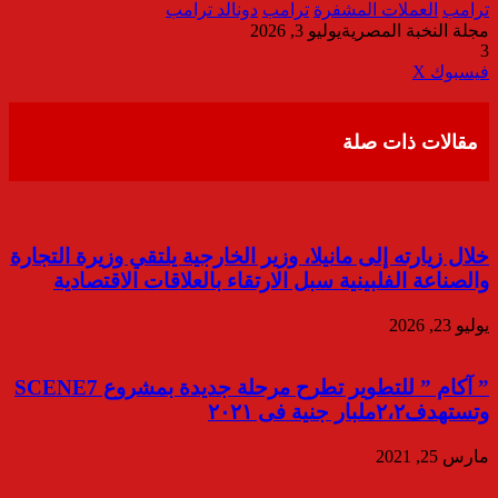
ترامب
العملات المشفرة
ترامب
دونالد ترامب
مجلة النخبة المصرية
يوليو 3, 2026
3
ڤايبر
طباعة
تيلقرام
واتساب
مشاركة
فيسبوك
‫X
عبر
البريد
مقالات ذات صلة
خلال زيارته إلى مانيلا، وزير الخارجية يلتقي وزيرة التجارة
والصناعة الفلبينية سبل الارتقاء بالعلاقات الاقتصادية
يوليو 23, 2026
” آكام ” للتطوير تطرح مرحلة جديدة بمشروع SCENE7
وتستهدف٢،٢ملبار جنية فى ٢٠٢١
مارس 25, 2021