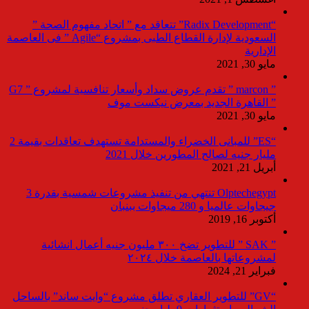
“Radix Development” تتعاقد مع ” اتحاد مفهوم الصحة ”
السعودية لإدارة القطاع الطبى بمشروع “Agile ” فى العاصمة
الإدارية
مايو 30, 2021
” marcon ” تقدم عروض سداد وأسعار تنافسية لمشروع ” G7
” القاهرة الجديد بمعرض نيكست موف
مايو 30, 2021
“ES” للمبانى الخضراء والمستدامة تستهدف تعاقدات بقيمة 2
مليار جنيه لصالح المطورين خلال 2021
أبريل 21, 2021
Olptechegypt تنتهي من تنفيذ مشروعات شمسية بقدرة 3
جيجاوات عالميا و 280 ميجاوات ببنبان
أكتوبر 16, 2019
” SAK ” للتطوير تضخ ٣٠٠ مليون جنيه أعمال انشائية
لمشروعاتها بالعاصمة خلال ٢٠٢٤
فبراير 21, 2024
“GV” للتطوير العقاري تطلق مشروع “وايت ساند” بالساحل