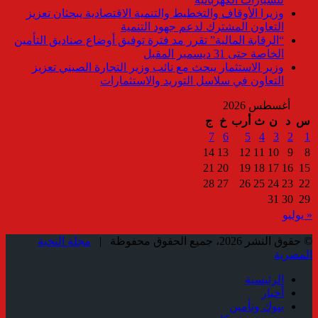
وزيرا الأوقاف والتخطيط والتنمية الاقتصادية يبحثان تعزيز
التعاون المشترك لدعم جهود التنمية
“الرقابة المالية” تقرر مد فترة توفيق أوضاع صناديق التأمين
الخاصة حتى 31 ديسمبر المقبل
وزير الاستثمار يبحث مع نائب وزير التجارة الصيني تعزيز
التعاون في سلاسل التوريد والاستثمارات
أغسطس 2026
س
د
ن
ث
أرب
خ
ج
7
6
5
4
3
2
1
14
13
12
11
10
9
8
21
20
19
18
17
16
15
28
27
26
25
24
23
22
31
30
29
« يوليو
© حقوق النشر 2026، جميع الحقوق محفوظة |
مجلة النخبة
المصرية
الرئيسية
أخبار
بنوك وتأمين