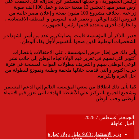
لرئيس الجمهورية ، و حديثها المستمر عن إنجازاته التى تحققت على
أرض مصر منها : تدشين 13 مدينة جديدة و عمل 100 الف صوبة
زراعية ، بخلاف مشروع 100 مليون صحة و إعلان مصر خالية من
فيروس الكبد الوبائي، و تعمير قناة السويس و المنطقة الاقتصادية ،
و انجازات أخرى متعددة قدمها رئيس الجمهورية.
جدير بالذكر أن المؤسسة قامت ايضا بتكريم عدد من أسر الشهداء و
الشخصيات الوطنية الذين ضحوا بأنفسهم لأجل بقاء الوطن .
يأتى ذلك فى إطار حرص المؤسسة ، على الاحتفالات بانتصارات
أكتوبر التى تسهم في تعزيز قيم الولاء تجاه الوطن إلي جانب نشر
الوعي الوطنى بينهم و التعريف ببطولات القوات المسلحة فى فترة
حرب اكتوبر و التي قدمت خلالها ملحمة وطنية ونموذج للبطولة من
آجل العزة والكرامة.
كما يأتى ذلك انطلاقا من سعي المؤسسة الدائم إلي الدعم المستمر
وتشجيع الجميع بالتركيز علي الآنشطة الهادفة التى تعزز قيم الانتماء
الوطنى وحب الوطن.