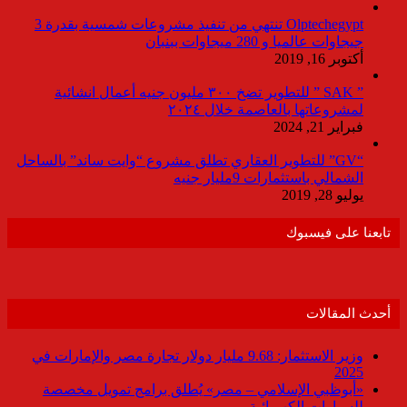
Olptechegypt تنتهي من تنفيذ مشروعات شمسية بقدرة 3
جيجاوات عالميا و 280 ميجاوات ببنبان
أكتوبر 16, 2019
” SAK ” للتطوير تضخ ٣٠٠ مليون جنيه أعمال انشائية
لمشروعاتها بالعاصمة خلال ٢٠٢٤
فبراير 21, 2024
“GV” للتطوير العقاري تطلق مشروع “وايت ساند” بالساحل
الشمالي باستثمارات 9مليار جنيه
يوليو 28, 2019
تابعنا على فيسبوك
أحدث المقالات
وزير الاستثمار: 9.68 مليار دولار تجارة مصر والإمارات في
2025
«أبوظبي الإسلامي – مصر» يُطلق برامج تمويل مخصصة
للسيارات الكهربائية