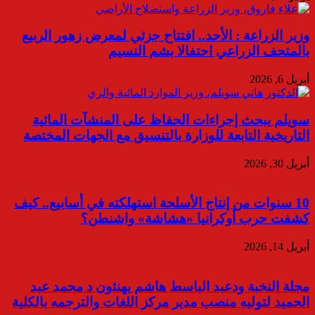
وزير الزراعة : الأحد.. افتتاح جزئي لمعرض زهور الربيع
بالمتحف الزراعي احتفالا بشم النسيم
أبريل 6, 2026
سويلم يبحث إجراءات الحفاظ على المنشآت المائية
التاريخية التابعة للوزارة بالتنسيق مع الجهات المختصة
أبريل 30, 2026
10 سنوات من إنتاج الأسلحة استهلكته في أسابيع.. كيف
كشفت حرب أوكرانيا «هشاشة» واشنطن؟
أبريل 14, 2026
مجلة النخبة ودعبد الباسط هاشم يهنئون د محمد عبد
الحميد لتوليه منصب مدير مركز اللغات والترجمه بالكلية