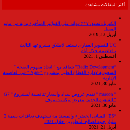
أكثر المقالات مشاهدة
الكهرباء تطبق ١٧٪ فوائد على الفواتير المتأخرة بداية من مايو
المقبل
أبريل 13, 2019
UC للتطوير العقارى تستعد لاطلاق مشروعها الثالث
بالعاصمة خلال أيام
أغسطس 1, 2021
“Radix Development” تتعاقد مع ” اتحاد مفهوم الصحة ”
السعودية لإدارة القطاع الطبى بمشروع “Agile ” فى العاصمة
الإدارية
مايو 30, 2021
” marcon ” تقدم عروض سداد وأسعار تنافسية لمشروع ” G7
” القاهرة الجديد بمعرض نيكست موف
مايو 30, 2021
“ES” للمبانى الخضراء والمستدامة تستهدف تعاقدات بقيمة 2
مليار جنيه لصالح المطورين خلال 2021
أبريل 21, 2021