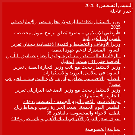
السبت, أغسطس 8 2026
أخبار عاجلة
وزير الاستثمار: 9.68 مليار دولار تجارة مصر والإمارات في
2025
«أبوظبي الإسلامي – مصر» يُطلق برامج تمويل مخصصة
للسيارات الكهربائية
وزيرا الأوقاف والتخطيط والتنمية الاقتصادية يبحثان تعزيز
التعاون المشترك لدعم جهود التنمية
“الرقابة المالية” تقرر مد فترة توفيق أوضاع صناديق التأمين
الخاصة حتى 31 ديسمبر المقبل
وزير الاستثمار يبحث مع نائب وزير التجارة الصيني تعزيز
التعاون في سلاسل التوريد والاستثمارات
التضامن الاجتماعي تطلق مبادرة “بكرة المدرسة .. الخير في
مصر”
وزير الاستثمار يبحث مع وزير الصناعية البرازيلي تعزيز
التجارة والاستثمارات
توقعات سعر الذهب اليوم الجمعة 7 أغسطس 2026
الطقس اليوم الجمعة.. شديد الحرارة رطب ونشاط رياح
يلطف الأجواء والمحسوسة بالقاهرة 38
اعرف سعر الدولار الآن في البنك الأهلي وبنك مصر وCIB
سياسة الخصوصية
اتصل بنا