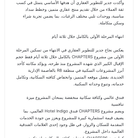
وأكدت جدير للتطوير العقاري أن هدفها الأساسي يتمثل في كسب
ثقة العملاء من خلال تقديم منتج عقاري متميز، وخطط سداد
مناسبة، ووحدات تلبي مختلف الرغبات، بما يضمن تجربة شراء
وسكن متكاملة.
انتهاء المرحلة الأولى بالكامل خلال ثلاثة أيام
يعكس نجاح جدير للتطوير العقاري في الانتهاء من تسكين المرحلة
الأولى من مشروع CHAPTERS بالكامل خلال ثلاثة أيام فقط حجم
الإقبال الكبير الذي شهده المشروع منذ طرحه، ويؤكد مكانته كأحد
أبرز المشروعات السكنية في منطقة R8 بالعاصمة الإدارية
الجديدة، بفضل موقعه المتميز، وانخفاض كثافته السكانية، وتكامل
خدماته، وتنوع وحداته السكنية.
فندق عالمي وكثافة سكانية منخفضة يمنحان المشروع ميزة
تنافسية
ويضم مشروع CHAPTERS فندق Hotel Indigo العالمي، بما
يضيف قيمة استثمارية كبيرة للمشروع ويعزز من جودة الخدمات
المقدمة للسكان والزوار، في ظل وجود إحدى العلامات الفندقية
العالمية داخل المشروع.
كما يتميز CHAPTERS بانخفاض كثافته السكانية، إذ يتكون من