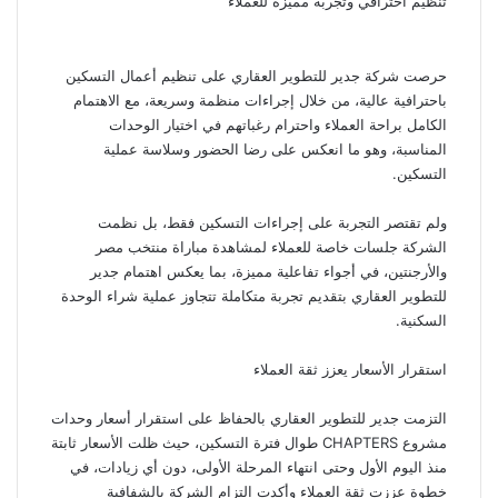
تنظيم احترافي وتجربة مميزة للعملاء
حرصت شركة جدير للتطوير العقاري على تنظيم أعمال التسكين
باحترافية عالية، من خلال إجراءات منظمة وسريعة، مع الاهتمام
الكامل براحة العملاء واحترام رغباتهم في اختيار الوحدات
المناسبة، وهو ما انعكس على رضا الحضور وسلاسة عملية
التسكين.
ولم تقتصر التجربة على إجراءات التسكين فقط، بل نظمت
الشركة جلسات خاصة للعملاء لمشاهدة مباراة منتخب مصر
والأرجنتين، في أجواء تفاعلية مميزة، بما يعكس اهتمام جدير
للتطوير العقاري بتقديم تجربة متكاملة تتجاوز عملية شراء الوحدة
السكنية.
استقرار الأسعار يعزز ثقة العملاء
التزمت جدير للتطوير العقاري بالحفاظ على استقرار أسعار وحدات
مشروع CHAPTERS طوال فترة التسكين، حيث ظلت الأسعار ثابتة
منذ اليوم الأول وحتى انتهاء المرحلة الأولى، دون أي زيادات، في
خطوة عززت ثقة العملاء وأكدت التزام الشركة بالشفافية