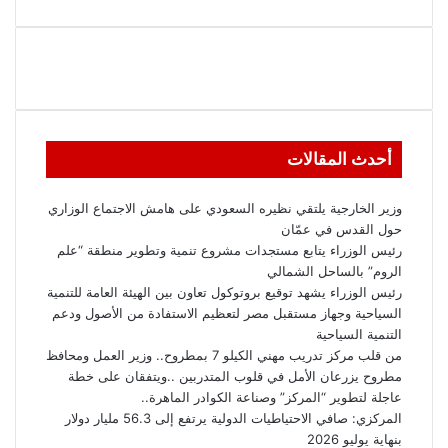
أحدث المقالات
وزير الخارجية يلتقي نظيره السعودي على هامش الاجتماع الوزاري
حول القدس في عمّان
رئيس الوزراء يتابع مستجدات مشروع تنمية وتطوير منطقة “علم
الروم” بالساحل الشمالي
رئيس الوزراء يشهد توقيع بروتوكول تعاون بين الهيئة العامة للتنمية
السياحية وجهاز مستقبل مصر لتعظيم الاستفادة من الأصول ودعم
التنمية السياحية
من قلب مركز تدريب مهني الكيلو 7 بمطروح.. وزير العمل ومحافظ
مطروح يزرعان الأمل في قلوب المتدربين ..ويتفقان على خطة
عاجلة لتطوير “المركز” وصناعة الكوادر الماهرة..
المركزي: صافي الاحتياطيات الدولية يرتفع إلى 56.3 مليار دولار
بنهاية يوليو 2026