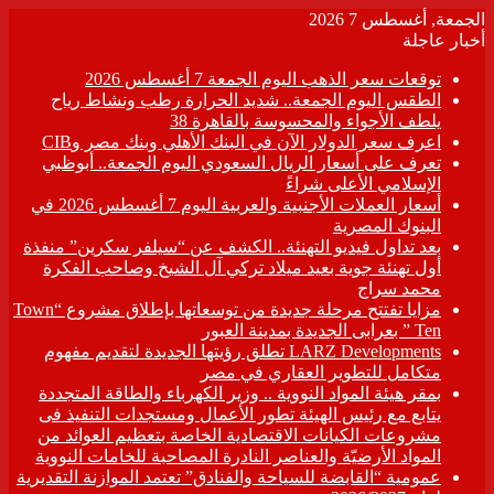
الجمعة, أغسطس 7 2026
أخبار عاجلة
توقعات سعر الذهب اليوم الجمعة 7 أغسطس 2026
الطقس اليوم الجمعة.. شديد الحرارة رطب ونشاط رياح
يلطف الأجواء والمحسوسة بالقاهرة 38
اعرف سعر الدولار الآن في البنك الأهلي وبنك مصر وCIB
تعرف على أسعار الريال السعودي اليوم الجمعة.. أبوظبي
الإسلامي الأعلى شراءً
أسعار العملات الأجنبية والعربية اليوم 7 أغسطس 2026 في
البنوك المصرية
بعد تداول فيديو التهنئة.. الكشف عن “سيلفر سكرين” منفذة
أول تهنئة جوية بعيد ميلاد تركي آل الشيخ وصاحب الفكرة
محمد سراج
مزايا تفتتح مرحلة جديدة من توسعاتها بإطلاق مشروع “Town
Ten ” بعرابى الجديدة بمدينة العبور
LARZ Developments تطلق رؤيتها الجديدة لتقديم مفهوم
متكامل للتطوير العقاري في مصر
بمقر هيئة المواد النووية .. وزير الكهرباء والطاقة المتجددة
يتابع مع رئيس الهيئة تطور الأعمال ومستجدات التنفيذ فى
مشروعات الكيانات الاقتصادية الخاصة بتعظيم العوائد من
المواد الأرضيّة والعناصر النادرة المصاحبة للخامات النووية
عمومية “القابضة للسياحة والفنادق” تعتمد الموازنة التقديرية