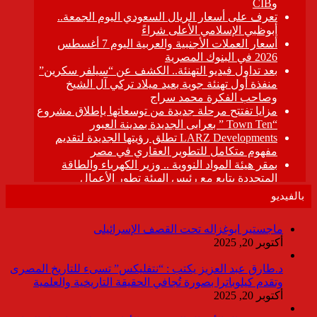
بالفيديو
ماجستير ابوغزاله تحت القصف الإسرائيلى
أكتوبر 20, 2025
د.طارق عبد العزيز يكتب : “نتفليكس” تسىء للتاريخ المصرى
وتقدم كيلوباترا بصورة تُجافي الحقيقة التاريخية والعلمية
أكتوبر 20, 2025