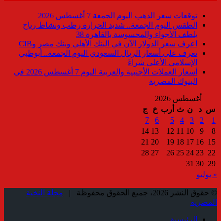
توقعات سعر الذهب اليوم الجمعة 7 أغسطس 2026
الطقس اليوم الجمعة.. شديد الحرارة رطب ونشاط رياح
يلطف الأجواء والمحسوسة بالقاهرة 38
اعرف سعر الدولار الآن في البنك الأهلي وبنك مصر وCIB
تعرف على أسعار الريال السعودي اليوم الجمعة.. أبوظبي
الإسلامي الأعلى شراءً
أسعار العملات الأجنبية والعربية اليوم 7 أغسطس 2026 في
البنوك المصرية
أغسطس 2026
س
د
ن
ث
أرب
خ
ج
7
6
5
4
3
2
1
14
13
12
11
10
9
8
21
20
19
18
17
16
15
28
27
26
25
24
23
22
31
30
29
« يوليو
© حقوق النشر 2026، جميع الحقوق محفوظة |
مجلة النخبة
المصرية
الرئيسية