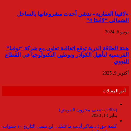
«لافيتا العقارية» تدشن أحدث مشروعاتها بالساحل
الشمالى “لافيتا 4”
يونيو 6, 2024
هيئة الطاقة الذرية توقع اتفاقية تعاون مع شركة “نوفيا”
الفرنسية لتأهيل الكوادر وتوطين التكنولوجيا في القطاع
النووي
أكتوبر 9, 2025
أخر المقالات
(حالات ضعف مخزون التبويض)
يناير 14, 2020
كلمة حق : د.شاكر أديت ماعليك .. لن ينسى التاريخ ١٠ سنوات