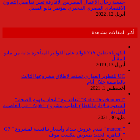
جمعية رجال الأعمال المصريين الأفارقة تعلن تفاصيل التعاون
الاقتصادي المصري النيجيري بمؤتمر مايو المقبل
أبريل 12, 2022
أكثر المقالات مشاهدة
الكهرباء تطبق ١٧٪ فوائد على الفواتير المتأخرة بداية من مايو
المقبل
أبريل 13, 2019
UC للتطوير العقارى تستعد لاطلاق مشروعها الثالث
بالعاصمة خلال أيام
أغسطس 1, 2021
“Radix Development” تتعاقد مع ” اتحاد مفهوم الصحة ”
السعودية لإدارة القطاع الطبى بمشروع “Agile ” فى العاصمة
الإدارية
مايو 30, 2021
” marcon ” تقدم عروض سداد وأسعار تنافسية لمشروع ” G7
” القاهرة الجديد بمعرض نيكست موف