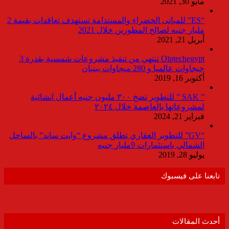
مايو 30, 2021
“ES” للمبانى الخضراء والمستدامة تستهدف تعاقدات بقيمة 2
مليار جنيه لصالح المطورين خلال 2021
أبريل 21, 2021
Olptechegypt تنتهي من تنفيذ مشروعات شمسية بقدرة 3
جيجاوات عالميا و 280 ميجاوات ببنبان
أكتوبر 16, 2019
” SAK ” للتطوير تضخ ٣٠٠ مليون جنيه أعمال انشائية
لمشروعاتها بالعاصمة خلال ٢٠٢٤
فبراير 21, 2024
“GV” للتطوير العقاري تطلق مشروع “وايت ساند” بالساحل
الشمالي باستثمارات 9مليار جنيه
يوليو 28, 2019
تابعنا على فيسبوك
أحدث المقالات