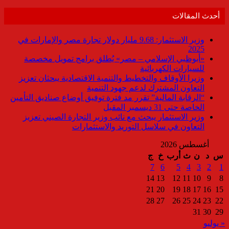
أحدث المقالات
وزير الاستثمار: 9.68 مليار دولار تجارة مصر والإمارات في
2025
«أبوظبي الإسلامي – مصر» يُطلق برامج تمويل مخصصة
للسيارات الكهربائية
وزيرا الأوقاف والتخطيط والتنمية الاقتصادية يبحثان تعزيز
التعاون المشترك لدعم جهود التنمية
“الرقابة المالية” تقرر مد فترة توفيق أوضاع صناديق التأمين
الخاصة حتى 31 ديسمبر المقبل
وزير الاستثمار يبحث مع نائب وزير التجارة الصيني تعزيز
التعاون في سلاسل التوريد والاستثمارات
أغسطس 2026
س
د
ن
ث
أرب
خ
ج
7
6
5
4
3
2
1
14
13
12
11
10
9
8
21
20
19
18
17
16
15
28
27
26
25
24
23
22
31
30
29
« يوليو