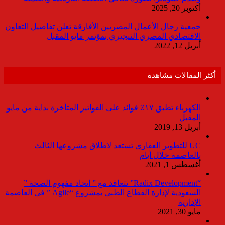
أكتوبر 20, 2025
جمعية رجال الأعمال المصريين الأفارقة تعلن تفاصيل التعاون
الاقتصادي المصري النيجيري بمؤتمر مايو المقبل
أبريل 12, 2022
أكثر المقالات مشاهدة
الكهرباء تطبق ١٧٪ فوائد على الفواتير المتأخرة بداية من مايو
المقبل
أبريل 13, 2019
UC للتطوير العقارى تستعد لاطلاق مشروعها الثالث
بالعاصمة خلال أيام
أغسطس 1, 2021
“Radix Development” تتعاقد مع ” اتحاد مفهوم الصحة ”
السعودية لإدارة القطاع الطبى بمشروع “Agile ” فى العاصمة
الإدارية
مايو 30, 2021