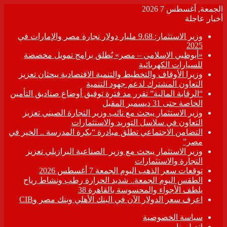
الجمعة, أغسطس 7 2026
أخبار عاجلة
وزير الاستثمار: 9.68 مليار دولار تجارة مصر والإمارات في
2025
«أبوظبي الإسلامي – مصر» يُطلق برامج تمويل مخصصة
للسيارات الكهربائية
وزيرا الأوقاف والتخطيط والتنمية الاقتصادية يبحثان تعزيز
التعاون المشترك لدعم جهود التنمية
“الرقابة المالية” تقرر مد فترة توفيق أوضاع صناديق التأمين
الخاصة حتى 31 ديسمبر المقبل
وزير الاستثمار يبحث مع نائب وزير التجارة الصيني تعزيز
التعاون في سلاسل التوريد والاستثمارات
التضامن الاجتماعي تطلق مبادرة “بكرة المدرسة .. الخير في
مصر”
وزير الاستثمار يبحث مع وزير الصناعية البرازيلي تعزيز
التجارة والاستثمارات
توقعات سعر الذهب اليوم الجمعة 7 أغسطس 2026
الطقس اليوم الجمعة.. شديد الحرارة رطب ونشاط رياح
يلطف الأجواء والمحسوسة بالقاهرة 38
اعرف سعر الدولار الآن في البنك الأهلي وبنك مصر وCIB
سياسة الخصوصية
اتصل بنا