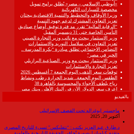
بالفيديو
ماجستير ابوغزاله تحت القصف الإسرائيلى
أكتوبر 20, 2025
د.طارق عبد العزيز يكتب : “نتفليكس” تسىء للتاريخ المصرى
وتقدم كيلوباترا بصورة تُجافي الحقيقة التاريخية والعلمية