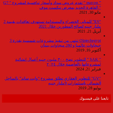
” marcon ” تقدم عروض سداد وأسعار تنافسية لمشروع ” G7
” القاهرة الجديد بمعرض نيكست موف
مايو 30, 2021
“ES” للمبانى الخضراء والمستدامة تستهدف تعاقدات بقيمة 2
مليار جنيه لصالح المطورين خلال 2021
أبريل 21, 2021
Olptechegypt تنتهي من تنفيذ مشروعات شمسية بقدرة 3
جيجاوات عالميا و 280 ميجاوات ببنبان
أكتوبر 16, 2019
” SAK ” للتطوير تضخ ٣٠٠ مليون جنيه أعمال انشائية
لمشروعاتها بالعاصمة خلال ٢٠٢٤
فبراير 21, 2024
“GV” للتطوير العقاري تطلق مشروع “وايت ساند” بالساحل
الشمالي باستثمارات 9مليار جنيه
يوليو 28, 2019
تابعنا على فيسبوك