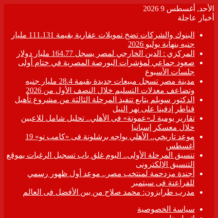
الأحد, أغسطس 9 2026
أخبار عاجلة
البنوك والشركات تضخ تمويلات عقارية بقيمة 111.131 مليار
جنيه بنهاية يوليو 2026
المركزي : الدين الخارجي لمصر يسجل 164.77 مليار دولار
صعود جماعي لمؤشرات البورصة المصرية في ختام أولى
جلسات الأسبوع
مدينة مصر تسجل مبيعات جديدة بقيمة 28.4 مليار جنيه
وتضاعف معدلات التسليم خلال النصف الأول من 2026
الدكتور سويلم يتابع تنفيذ المرحلة الثالثة من مشروع تأهيل
قناطر إدفينا على نهر النيل
تقارير يومية لـ«عموتة» فى الأهلي.. تحليل شامل للاعبين
خلال معسكر إسبانيا
موعد تاريخي.. الأهلي يواجه برشلونة فى «كامب نو» 19
أغسطس
تنسيق المرحلة الأولى.. اليوم غلق باب تسجيل الرغبات بموقع
التنسيق الإلكترونى
أجندة مزدحمة لمنتخب مصر.. موعد أول ظهور رسمي
للفراعنة فى سبتمبر
مدرب طرابزون: محمد صلاح من بين الأفضل فى العالم
سياسة الخصوصية