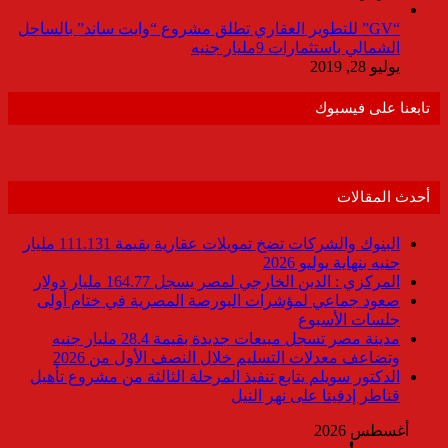
“GV” للتطوير العقاري تطلق مشروع “وايت ساند” بالساحل
الشمالي باستثمارات 9مليار جنيه
يوليو 28, 2019
تابعنا على فيسبوك
أحدث المقالات
البنوك والشركات تضخ تمويلات عقارية بقيمة 111.131 مليار
جنيه بنهاية يوليو 2026
المركزي : الدين الخارجي لمصر يسجل 164.77 مليار دولار
صعود جماعي لمؤشرات البورصة المصرية في ختام أولى
جلسات الأسبوع
مدينة مصر تسجل مبيعات جديدة بقيمة 28.4 مليار جنيه
وتضاعف معدلات التسليم خلال النصف الأول من 2026
الدكتور سويلم يتابع تنفيذ المرحلة الثالثة من مشروع تأهيل
قناطر إدفينا على نهر النيل
أغسطس 2026