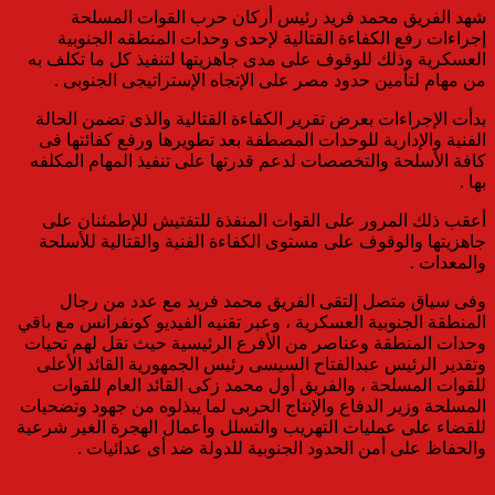
شهد الفريق محمد فريد رئيس أركان حرب القوات المسلحة
إجراءات رفع الكفاءة القتالية لإحدى وحدات المنطقه الجنوبية
العسكرية وذلك للوقوف على مدى جاهزيتها لتنفيذ كل ما تكلف به
من مهام لتأمين حدود مصر على الإتجاه الإستراتيجى الجنوبى .
بدأت الإجراءات بعرض تقرير الكفاءة القتالية والذى تضمن الحالة
الفنية والإدارية للوحدات المصطفة بعد تطويرها ورفع كفائتها فى
كافة الأسلحة والتخصصات لدعم قدرتها على تنفيذ المهام المكلفه
بها .
أعقب ذلك المرور على القوات المنفذة للتفتيش للإطمئنان على
جاهزيتها والوقوف على مستوى الكفاءة الفنية والقتالية للأسلحة
والمعدات .
وفى سياق متصل إلتقى الفريق محمد فريد مع عدد من رجال
المنطقة الجنوبية العسكرية ، وعبر تقنيه الفيديو كونفرانس مع باقي
وحدات المنطقة وعناصر من الأفرع الرئيسية حيث نقل لهم تحيات
وتقدير الرئيس عبدالفتاح السيسى رئيس الجمهورية القائد الأعلى
للقوات المسلحة ، والفريق أول محمد زكى القائد العام للقوات
المسلحة وزير الدفاع والإنتاج الحربى لما يبذلوه من جهود وتضحيات
للقضاء على عمليات التهريب والتسلل وأعمال الهجرة الغير شرعية
والحفاظ على أمن الحدود الجنوبية للدولة ضد أى عدائيات .