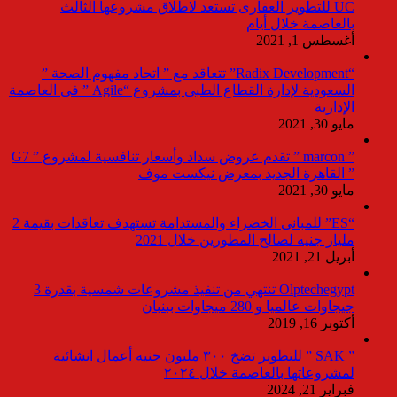
UC للتطوير العقارى تستعد لاطلاق مشروعها الثالث
بالعاصمة خلال أيام
أغسطس 1, 2021
“Radix Development” تتعاقد مع ” اتحاد مفهوم الصحة ”
السعودية لإدارة القطاع الطبى بمشروع “Agile ” فى العاصمة
الإدارية
مايو 30, 2021
” marcon ” تقدم عروض سداد وأسعار تنافسية لمشروع ” G7
” القاهرة الجديد بمعرض نيكست موف
مايو 30, 2021
“ES” للمبانى الخضراء والمستدامة تستهدف تعاقدات بقيمة 2
مليار جنيه لصالح المطورين خلال 2021
أبريل 21, 2021
Olptechegypt تنتهي من تنفيذ مشروعات شمسية بقدرة 3
جيجاوات عالميا و 280 ميجاوات ببنبان
أكتوبر 16, 2019
” SAK ” للتطوير تضخ ٣٠٠ مليون جنيه أعمال انشائية
لمشروعاتها بالعاصمة خلال ٢٠٢٤
فبراير 21, 2024