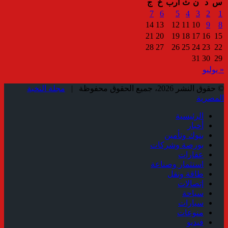
س
د
ن
ث
أرب
خ
ج
7
6
5
4
3
2
1
14
13
12
11
10
9
8
21
20
19
18
17
16
15
28
27
26
25
24
23
22
31
30
29
« يوليو
© حقوق النشر 2026، جميع الحقوق محفوظة |
مجلة النخبة
المصرية
الرئيسية
أخبار
بنوك وتأمين
بورصة وشركات
عقارات
استثمار وصناعة
طاقة ونقل
إتصالات
سياحة
سيارات
منوعات
فيديو