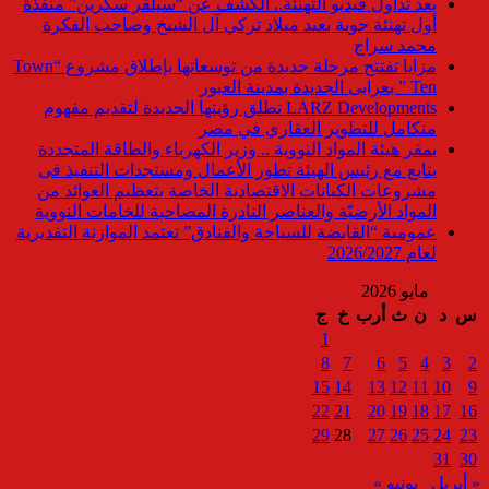
بعد تداول فيديو التهنئة.. الكشف عن “سيلفر سكرين” منفذة
أول تهنئة جوية بعيد ميلاد تركي آل الشيخ وصاحب الفكرة
محمد سراج
مزايا تفتتح مرحلة جديدة من توسعاتها بإطلاق مشروع “Town
Ten ” بعرابى الجديدة بمدينة العبور
LARZ Developments تطلق رؤيتها الجديدة لتقديم مفهوم
متكامل للتطوير العقاري في مصر
بمقر هيئة المواد النووية .. وزير الكهرباء والطاقة المتجددة
يتابع مع رئيس الهيئة تطور الأعمال ومستجدات التنفيذ فى
مشروعات الكيانات الاقتصادية الخاصة بتعظيم العوائد من
المواد الأرضيّة والعناصر النادرة المصاحبة للخامات النووية
عمومية “القابضة للسياحة والفنادق” تعتمد الموازنة التقديرية
لعام 2026/2027
مايو 2026
س
د
ن
ث
أرب
خ
ج
1
8
7
6
5
4
3
2
15
14
13
12
11
10
9
22
21
20
19
18
17
16
29
28
27
26
25
24
23
31
30
« أبريل
يونيو »