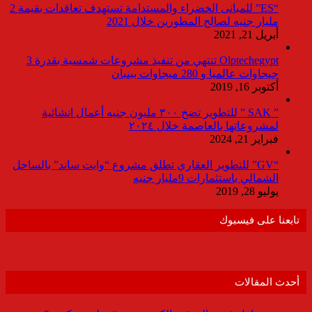
“ES” للمبانى الخضراء والمستدامة تستهدف تعاقدات بقيمة 2
مليار جنيه لصالح المطورين خلال 2021
أبريل 21, 2021
Olptechegypt تنتهي من تنفيذ مشروعات شمسية بقدرة 3
جيجاوات عالميا و 280 ميجاوات ببنبان
أكتوبر 16, 2019
” SAK ” للتطوير تضخ ٣٠٠ مليون جنيه أعمال انشائية
لمشروعاتها بالعاصمة خلال ٢٠٢٤
فبراير 21, 2024
“GV” للتطوير العقاري تطلق مشروع “وايت ساند” بالساحل
الشمالي باستثمارات 9مليار جنيه
يوليو 28, 2019
تابعنا على فيسبوك
أحدث المقالات