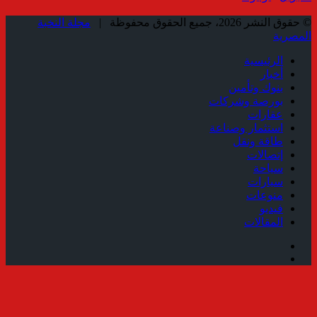
© حقوق النشر 2026، جميع الحقوق محفوظة |
مجلة النخبة
المصرية
الرئيسية
أخبار
بنوك وتأمين
بورصة وشركات
عقارات
استثمار وصناعة
طاقة ونقل
إتصالات
سياحة
سيارات
منوعات
فيديو
المقالات
فيسبوك
ملخص
الموقع
زر
RSS
الذهاب
إلى