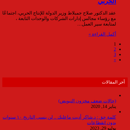
الحربي
عقد الدكتور صلاح جمبلاط وزير الدولة للإنتاج الحربي، اجتماعًا
مع رؤساء مجالس إدارات الشركات والوحدات التابعة ،
لمتابعة سير العمل…
أكمل القراءة »
1
2
3
»
أخر المقالات
(حالات ضعف مخزون التبويض)
يناير 14, 2020
كلمة حق : د.شاكر أديت ماعليك .. لن ينسى التاريخ ١٠ سنوات
بدون انقطاعات
يوليو 29, 2023