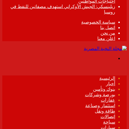
احتياجات المواطنين
زيلينسكي: الجيش الأوكراني استهدف مصفاتين للنفط في
روسيا
سياسة الخصوصية
اتصل بنا
من نحن
اعلن معنا
القائمة
الرئيسية
أخبار
بنوك وتأمين
بورصة وشركات
عقارات
استثمار وصناعة
طاقة ونقل
إتصالات
سياحة
سيارات