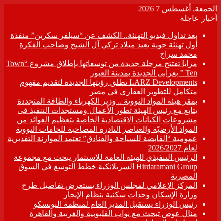
الجمعة, أغسطس 7 2026
أخبار عاجلة
بعد تداول فيديو التهنئة.. الكشف عن “سيلفر سكرين” منفذة
أول تهنئة جوية بعيد ميلاد تركي آل الشيخ وصاحب الفكرة
محمد سراج
مزايا تفتتح مرحلة جديدة من توسعاتها بإطلاق مشروع “Town
Ten ” بعرابى الجديدة بمدينة العبور
LARZ Developments تطلق رؤيتها الجديدة لتقديم مفهوم
متكامل للتطوير العقاري في مصر
بمقر هيئة المواد النووية .. وزير الكهرباء والطاقة المتجددة
يتابع مع رئيس الهيئة تطور الأعمال ومستجدات التنفيذ فى
مشروعات الكيانات الاقتصادية الخاصة بتعظيم العوائد من
المواد الأرضيّة والعناصر النادرة المصاحبة للخامات النووية
عمومية “القابضة للسياحة والفنادق” تعتمد الموازنة التقديرية
لعام 2026/2027
الرئيس التنفيذي للهيئة العامة للاستثمار يبحث مع مجموعة
Hirdaramani Group السريلانكية خطط التوسع في السوق
المصرية
المركز الإعلامي لمجلس الوزراء يستعرض تفاصيل طرح
وزارة الإسكان وحدات سكنية بنظام الإيجار
رئيس الوزراء يستقبل المدير العام لمنظمة اليونسكو
منال عوض تبحث مع نواب القليوبية والغربية والقاهرة