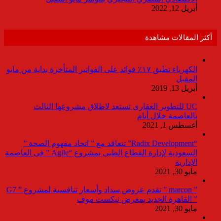
أبريل 12, 2022
أكثر المقالات مشاهدة
الكهرباء تطبق ١٧٪ فوائد على الفواتير المتأخرة بداية من مايو
المقبل
أبريل 13, 2019
UC للتطوير العقارى تستعد لاطلاق مشروعها الثالث
بالعاصمة خلال أيام
أغسطس 1, 2021
“Radix Development” تتعاقد مع ” اتحاد مفهوم الصحة ”
السعودية لإدارة القطاع الطبى بمشروع “Agile ” فى العاصمة
الإدارية
مايو 30, 2021
” marcon ” تقدم عروض سداد وأسعار تنافسية لمشروع ” G7
” القاهرة الجديد بمعرض نيكست موف
مايو 30, 2021