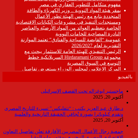
بالفيديو
ماجستير ابوغزاله تحت القصف الإسرائيلى
أكتوبر 20, 2025
د.طارق عبد العزيز يكتب : “نتفليكس” تسىء للتاريخ المصرى
وتقدم كيلوباترا بصورة تُجافي الحقيقة التاريخية والعلمية
أكتوبر 20, 2025
جمعية رجال الأعمال المصريين الأفارقة تعلن تفاصيل التعاون
الاقتصادي المصري النيجيري بمؤتمر مايو المقبل