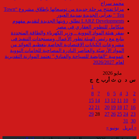
محمد سراج
مزايا تفتتح مرحلة جديدة من توسعاتها بإطلاق مشروع “Town
Ten ” بعرابى الجديدة بمدينة العبور
LARZ Developments تطلق رؤيتها الجديدة لتقديم مفهوم
متكامل للتطوير العقاري في مصر
بمقر هيئة المواد النووية .. وزير الكهرباء والطاقة المتجددة
يتابع مع رئيس الهيئة تطور الأعمال ومستجدات التنفيذ فى
مشروعات الكيانات الاقتصادية الخاصة بتعظيم العوائد من
المواد الأرضيّة والعناصر النادرة المصاحبة للخامات النووية
عمومية “القابضة للسياحة والفنادق” تعتمد الموازنة التقديرية
لعام 2026/2027
مايو 2026
س
د
ن
ث
أرب
خ
ج
1
8
7
6
5
4
3
2
15
14
13
12
11
10
9
22
21
20
19
18
17
16
29
28
27
26
25
24
23
31
30
« أبريل
يونيو »