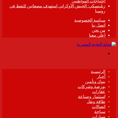
احتياجات المواطنين
زيلينسكي: الجيش الأوكراني استهدف مصفاتين للنفط في
روسيا
سياسة الخصوصية
اتصل بنا
من نحن
اعلن معنا
القائمة
الرئيسية
أخبار
بنوك وتأمين
بورصة وشركات
عقارات
استثمار وصناعة
طاقة ونقل
إتصالات
سياحة
سيارات