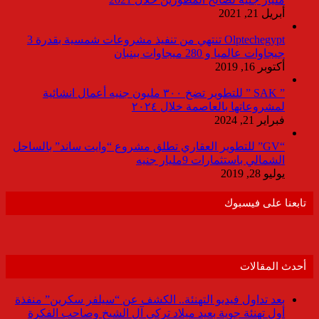
أبريل 21, 2021
Olptechegypt تنتهي من تنفيذ مشروعات شمسية بقدرة 3
جيجاوات عالميا و 280 ميجاوات ببنبان
أكتوبر 16, 2019
” SAK ” للتطوير تضخ ٣٠٠ مليون جنيه أعمال انشائية
لمشروعاتها بالعاصمة خلال ٢٠٢٤
فبراير 21, 2024
“GV” للتطوير العقاري تطلق مشروع “وايت ساند” بالساحل
الشمالي باستثمارات 9مليار جنيه
يوليو 28, 2019
تابعنا على فيسبوك
أحدث المقالات
بعد تداول فيديو التهنئة.. الكشف عن “سيلفر سكرين” منفذة
أول تهنئة جوية بعيد ميلاد تركي آل الشيخ وصاحب الفكرة