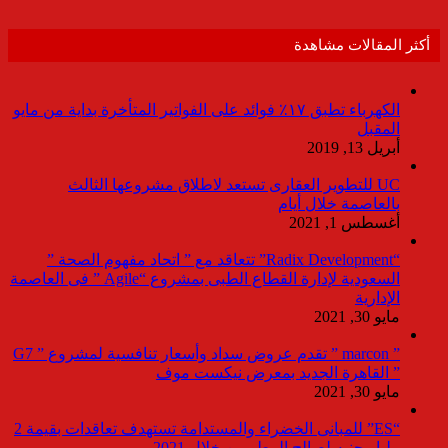
أكثر المقالات مشاهدة
الكهرباء تطبق ١٧٪ فوائد على الفواتير المتأخرة بداية من مايو
المقبل
أبريل 13, 2019
UC للتطوير العقارى تستعد لاطلاق مشروعها الثالث
بالعاصمة خلال أيام
أغسطس 1, 2021
“Radix Development” تتعاقد مع ” اتحاد مفهوم الصحة ”
السعودية لإدارة القطاع الطبى بمشروع “Agile ” فى العاصمة
الإدارية
مايو 30, 2021
” marcon ” تقدم عروض سداد وأسعار تنافسية لمشروع ” G7
” القاهرة الجديد بمعرض نيكست موف
مايو 30, 2021
“ES” للمبانى الخضراء والمستدامة تستهدف تعاقدات بقيمة 2
مليار جنيه لصالح المطورين خلال 2021