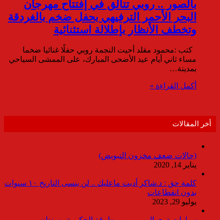
بالصور .. روبي تتألق في إفتتاح مهرجان
البحر الأحمر الترفيهي بحفل ضخم بالغردقة
وتخطف الأنظار بإطلالة استثنائية
كتب :محمود مقلد أحيت النجمة روبي حفلًا غنائيا ضخما
مساء ثاني أيام عيد الأضحى المبارك، على الممشى السياحي
بمدينة…
أكمل القراءة »
أخر المقالات
(حالات ضعف مخزون التبويض)
يناير 14, 2020
كلمة حق : د.شاكر أديت ماعليك .. لن ينسى التاريخ ١٠ سنوات
بدون انقطاعات
يوليو 29, 2023
سيارات ذوى الهمم.. بين مطرقة الحكومة وسندان