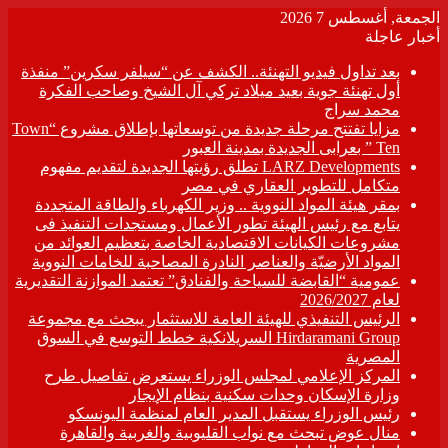
الجمعة, أغسطس 7 2026
أخبار عاجلة
بعد تداول فيديو التهنئة.. الكشف عن “سيلفر سكرين” منفذة
أول تهنئة جوية بعيد ميلاد تركي آل الشيخ وصاحب الفكرة
محمد سراج
مزايا تفتتح مرحلة جديدة من توسعاتها بإطلاق مشروع “Town
Ten ” بعرابى الجديدة بمدينة العبور
LARZ Developments تطلق رؤيتها الجديدة لتقديم مفهوم
متكامل للتطوير العقاري في مصر
بمقر هيئة المواد النووية .. وزير الكهرباء والطاقة المتجددة
يتابع مع رئيس الهيئة تطور الأعمال ومستجدات التنفيذ فى
مشروعات الكيانات الاقتصادية الخاصة بتعظيم العوائد من
المواد الأرضيّة والعناصر النادرة المصاحبة للخامات النووية
عمومية “القابضة للسياحة والفنادق” تعتمد الموازنة التقديرية
لعام 2026/2027
الرئيس التنفيذي للهيئة العامة للاستثمار يبحث مع مجموعة
Hirdaramani Group السريلانكية خطط التوسع في السوق
المصرية
المركز الإعلامي لمجلس الوزراء يستعرض تفاصيل طرح
وزارة الإسكان وحدات سكنية بنظام الإيجار
رئيس الوزراء يستقبل المدير العام لمنظمة اليونسكو
منال عوض تبحث مع نواب القليوبية والغربية والقاهرة