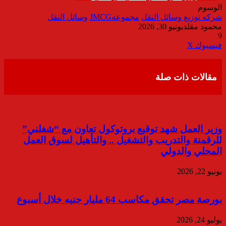
الوسوم
شركه توزيع وسائل النقل
مجموعهJMCG
وسائل النقل
محمود مقلد
يونيو 30, 2026
9
ڤايبر
طباعة
تيلقرام
واتساب
مشاركة
فيسبوك
‫X
عبر
البريد
مقالات ذات صلة
وزير العمل شهد توقيع بروتوكول تعاون مع “شغلني”
للرقمنة والتدريب والتشغيل .. والتأهيل لسوق العمل
المحلي والدولي
يونيو 22, 2026
بورصة مصر تحقق مكاسب 64 مليار جنيه خلال أسبوع
يوليو 24, 2026