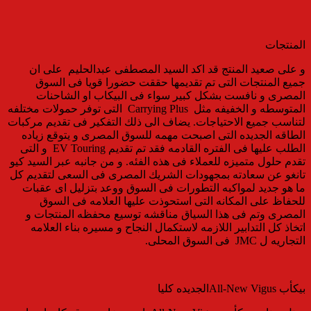
المنتجات
و على صعيد المنتج قد اكد السيد المصطفى عبدالحليم على ان
جميع المنتجات التى تم تقديمها حققت حضورا قويا فى السوق
المصرى و نافست بشكل كبير سواء فى البيكاب او الشاحنات
المتوسطه و الخفيفه مثل Carrying Plus التى توفر حمولات مختلفه
لتناسب جميع الاحتياجات. يضاف الى ذلك التفكير فى تقديم مركبات
الطاقه الجديده التى اصبحت مهمه للسوق المصرى و يتوقع زياده
الطلب عليها فى الفتره القادمه فقد تم تقديم EV Touring و التى
تقدم حلول متميزه للعملاء فى هذه الفئه. و من جانبه عبر السيد كيو
تانغو عن سعادته بمجهودات الشريك المصرى فى السعى لتقديم كل
ما هو جديد لمواكبه التطورات فى السوق ووعد بتزليل اى عقبات
للحفاظ على المكانه التى استحوذت عليها العلامه فى السوق
المصرى وتم فى هذا السياق مناقشه توسيع محفظه المنتجات و
اتخاذ كل التدابير اللازمه لاستكمال النجاح و مسيره بناء العلامه
التجاريه ل JMC فى السوق المحلى.
بيكأب All-New Vigusالجديده كليا