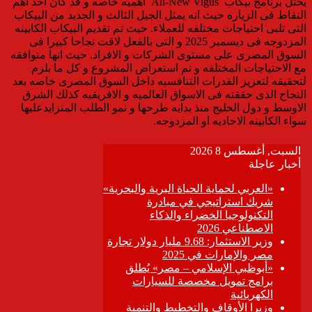
يحتل برنامج بيكأب All-New Vigus اهميه خاصه و قد كان احد اهم
النقاط فى الزياره حيث انه يمثل الجيل الثالث و الجديد من البيكاب
التى تلبى احتياجات مختلفه للعملاء. حيث تم تقديم البيكاب الكابينه
المزدوجه فى ديسمبر 2025 و التى بالفعل لاقت نجاحا كبيرا فى
السوق المصرى على مستوى الشركات و الافراد. حيث انها متوافقه
مع الاحتياجات المختلفه و تم استعراض المشروع و كل ما بلزم
لتحقيقه لتعزيز القدرات التنافسيه داخل السوق المصرى خاصه بعد
النجاح الذى حققته فى الاسواق العالميه و الافريقيه كذلك الشرق
الاوسط و دول الخليج منذ بدايه طرحها و نمو الطلب المتزايدعليها
سواء الكابينه الاحاديه او المزدوجه.