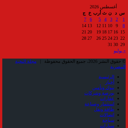
أغسطس 2026
س
د
ن
ث
أرب
خ
ج
7
6
5
4
3
2
1
14
13
12
11
10
9
8
21
20
19
18
17
16
15
28
27
26
25
24
23
22
31
30
29
« يوليو
© حقوق النشر 2026، جميع الحقوق محفوظة |
مجلة النخبة
المصرية
الرئيسية
أخبار
بنوك وتأمين
بورصة وشركات
عقارات
استثمار وصناعة
طاقة ونقل
إتصالات
سياحة
سيارات