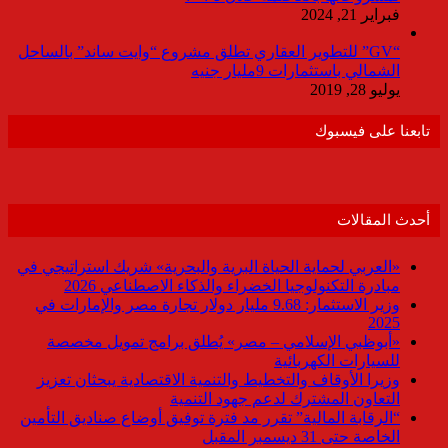
فبراير 21, 2024
“GV” للتطوير العقاري تطلق مشروع “وايت ساند” بالساحل
الشمالي باستثمارات 9مليار جنيه
يوليو 28, 2019
تابعنا على فيسبوك
أحدث المقالات
«العربي لحماية الحياة البرية والبحرية» شريك استراتيجي في
مبادرة التكنولوجيا الخضراء والذكاء الاصطناعي 2026
وزير الاستثمار: 9.68 مليار دولار تجارة مصر والإمارات في
2025
«أبوظبي الإسلامي – مصر» يُطلق برامج تمويل مخصصة
للسيارات الكهربائية
وزيرا الأوقاف والتخطيط والتنمية الاقتصادية يبحثان تعزيز
التعاون المشترك لدعم جهود التنمية
“الرقابة المالية” تقرر مد فترة توفيق أوضاع صناديق التأمين
الخاصة حتى 31 ديسمبر المقبل