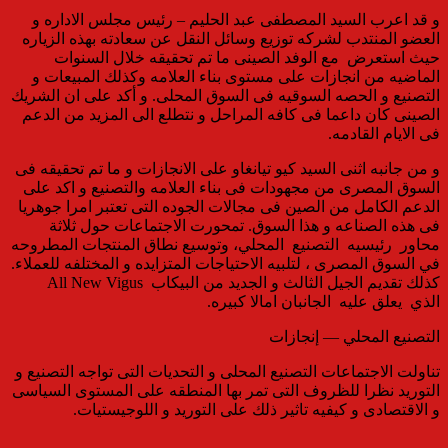
و قد اعرب السيد المصطفى عبد الحليم – رئيس مجلس الاداره و
العضو المنتدب لشركه توزيع وسائل النقل عن سعادته بهذه الزياره
حيث استعرض مع الوفد الصينى ما تم تحقيقه خلال السنوات
الماضيه من انجازات على مستوى بناء العلامه وكذلك المبيعات و
التصنيع و الحصه السوقيه فى السوق المحلى. و أكد على ان الشريك
الصينى كان داعما فى كافه المراحل و نتطلع الى المزيد من الدعم
فى الايام القادمه.
و من جانبه اثنى السيد كيو تيانغاو على الانجازات و ما تم تحقيقه فى
السوق المصرى من مجهودات فى بناء العلامه والتصنيع و اكد على
الدعم الكامل من الصين فى مجالات الجوده التى تعتبر امرا جوهريا
فى هذه الصناعه و هذا السوق. تمحورت الاجتماعات حول ثلاثة
محاور رئيسيه التصنيع المحلي، وتوسيع نطاق المنتجات المطروحه
في السوق المصرى ، لتلبيه الاحتياجات المتزايده و المختلفه للعملاء.
كذلك تقديم الجيل الثالث و الجديد من البيكاب All New Vigus
الذي يعلق عليه الجانبان امالا كبيره.
التصنيع المحلي — إنجازات
تناولت الاجتماعات التصنيع المحلى و التحديات التى تواجه التصنيع و
التوريد نظرا للظروف التى تمر بها المنطقه على المستوى السياسى
و الاقتصادى و كيفيه تاثير ذلك على التوريد و اللوجيستيات.