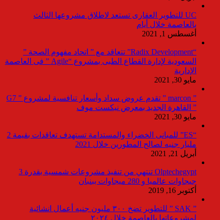
UC للتطوير العقارى تستعد لاطلاق مشروعها الثالث
بالعاصمة خلال أيام
أغسطس 1, 2021
“Radix Development” تتعاقد مع ” اتحاد مفهوم الصحة ”
السعودية لإدارة القطاع الطبى بمشروع “Agile ” فى العاصمة
الإدارية
مايو 30, 2021
” marcon ” تقدم عروض سداد وأسعار تنافسية لمشروع ” G7
” القاهرة الجديد بمعرض نيكست موف
مايو 30, 2021
“ES” للمبانى الخضراء والمستدامة تستهدف تعاقدات بقيمة 2
مليار جنيه لصالح المطورين خلال 2021
أبريل 21, 2021
Olptechegypt تنتهي من تنفيذ مشروعات شمسية بقدرة 3
جيجاوات عالميا و 280 ميجاوات ببنبان
أكتوبر 16, 2019
” SAK ” للتطوير تضخ ٣٠٠ مليون جنيه أعمال انشائية
لمشروعاتها بالعاصمة خلال ٢٠٢٤