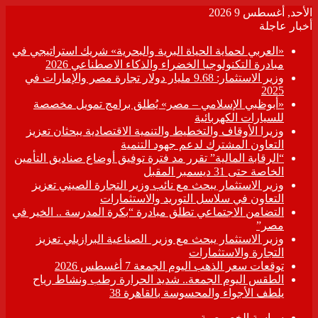
الأحد, أغسطس 9 2026
أخبار عاجلة
«العربي لحماية الحياة البرية والبحرية» شريك استراتيجي في
مبادرة التكنولوجيا الخضراء والذكاء الاصطناعي 2026
وزير الاستثمار: 9.68 مليار دولار تجارة مصر والإمارات في
2025
«أبوظبي الإسلامي – مصر» يُطلق برامج تمويل مخصصة
للسيارات الكهربائية
وزيرا الأوقاف والتخطيط والتنمية الاقتصادية يبحثان تعزيز
التعاون المشترك لدعم جهود التنمية
“الرقابة المالية” تقرر مد فترة توفيق أوضاع صناديق التأمين
الخاصة حتى 31 ديسمبر المقبل
وزير الاستثمار يبحث مع نائب وزير التجارة الصيني تعزيز
التعاون في سلاسل التوريد والاستثمارات
التضامن الاجتماعي تطلق مبادرة “بكرة المدرسة .. الخير في
مصر”
وزير الاستثمار يبحث مع وزير الصناعية البرازيلي تعزيز
التجارة والاستثمارات
توقعات سعر الذهب اليوم الجمعة 7 أغسطس 2026
الطقس اليوم الجمعة.. شديد الحرارة رطب ونشاط رياح
يلطف الأجواء والمحسوسة بالقاهرة 38
سياسة الخصوصية