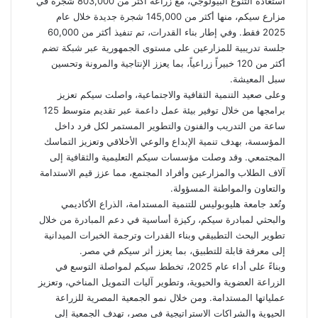
استعادة التنوع البيولوجي، مع زراعة أكثر من 803,000 شجرة في
مزارع سيكم، منها أكثر من 145,000 شجرة جديدة خلال عام
2025 فقط. وفي إطار بناء القدرات، تم تنفيذ أكثر من 60,000
جلسة تدريبية للمزارعين على مستوى الجمهورية عبر شبكة تضم
أكثر من 120 خبيراً زراعياً، بما يعزز الإنتاجية والمرونة وتحسين
سبل المعيشة.
وعلى صعيد التنمية الثقافية والاجتماعية، واصلت سيكم تعزيز
برامجها من خلال توفير بيئة عمل داعمة عبر تقديم متوسط 125
ساعة من التدريب والفنون والتطوير المستمر لكل فرد داخل
المؤسسة، بهدف تنمية الإبداع والوعي الأخلاقي وتعزيز التماسك
المجتمعي. وقد وصلت مؤسسات سيكم التعليمية والثقافية إلى
آلاف الطلاب والمزارعين وأفراد المجتمع، مما عزز قيم الاستدامة
والتعاون والمواطنة المسؤولة.
وتُعد جامعة هليوبوليس للتنمية المستدامة، الذراع الأكاديمي
والبحثي لمبادرة سيكم، ركيزة أساسية في دعم المبادرة من خلال
تطوير البحث التطبيقي وبناء القدرات وترجمة الخبرات الميدانية
إلى معرفة قابلة للتطبيق، بما يعزز أثر سيكم في مصر.
وبناءً على أداء عام 2025، تخطط سيكم لمواصلة التوسع في
الزراعة العضوية والحيوية، وتطوير آليات التمويل المناخي، وتعزيز
عملياتها المستدامة. ومن خلال نمو الجمعية المصرية للزراعة
الحيوية والشراكات الاستراتيجية في مصر، تهدف الجمعية إلى