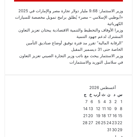
وزير الاستثمار: 9.68 مليار دولار تجارة مصر والإمارات في 2025
«أبوظبي الإسلامي – مصر» يُطلق برامج تمويل مخصصة للسيارات
الكهربائية
وزيرا الأوقاف والتخطيط والتنمية الاقتصادية يبحثان تعزيز التعاون
المشترك لدعم جهود التنمية
“الرقابة المالية” تقرر مد فترة توفيق أوضاع صناديق التأمين
الخاصة حتى 31 ديسمبر المقبل
وزير الاستثمار يبحث مع نائب وزير التجارة الصيني تعزيز التعاون
في سلاسل التوريد والاستثمارات
أغسطس 2026
س
د
ن
ث
أرب
خ
ج
7
6
5
4
3
2
1
14
13
12
11
10
9
8
21
20
19
18
17
16
15
28
27
26
25
24
23
22
31
30
29
« يوليو