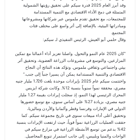
وقد أبرز العام 2025 قدرة سيكم على تحقيق رؤيتها الشمولية
المتمثلة في دمج الأداء الاقتصادي مع التنمية المستدامة
للمجتمعات، مع تحقيق تقدم ملموس عبر شركاتها ومشروعاتها
ومبادراتها البيئية، بالإضافة إلى أثر واسع على مختلف فئات
المجتمع.
وقال حلمي أبو العيش، الرئيس التنفيذي لـ سيكم:
“كان 2025 عام النمو والتحول. واصلنا تعزيز أداء أعمالنا مع تمكين
المزارعين، والتوسع في مشروعات الزراعة العضوية، وتحقيق أثر
بيئي واجتماعي وثقافي ملموس. وتؤكد هذه النتائج أن النجاح
الاقتصادي والتنمية المستدامة يمكن أن يسيرا جنباً إلى جنب.”
واختتمت سيكم عام 2025 بإيرادات موحدة بلغت 1.726 مليار جنيه
مصري، محققة نمواً سنوياً بنسبة 12%. وكانت شركة ايزيس
المحرك الرئيسي لهذا النمو، إذ سجلت إيرادات بقيمة 1.27 مليار
جنيه مصري، بزيادة 27% على أساس سنوي، مع توسع حضورها
الدولي في الإمارات وفرنسا وقطر وألمانيا والأردن وماليزيا،
وتحقيق أعلى أداء مبيعات سنوي في تاريخ مجموعة سيكم. كما
حققت العمليات الزراعية نمواً قوياً، حيث ارتفعت الإيرادات بنسبة
42% بدعم من توسع الأنشطة الزراعية في مزارع سيكم في
الواحات والمنيا وبلبيس، إلى جانب استمرار تنويع المحاصيل.