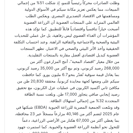
وظلت الصادرات محركاً رئيسياً للنمو، إذ شكلت 51% من إجمالي
المبيعات، مما يعكس تعزيز مكانة سيكم في الأسواق الدولية
ومساهمتها في الاقتصاد التصديري المصري. ويعكس الطلب
العالمي المتزايد على المنتجات العضوية أن الزراعة العضوية
أصبحت خياراً تنافسياً واقتصادياً قابلاً للتطبيق. كما تؤكد هذه
المؤشرات أن الغذاء العضوي ليس رفاهية، بل حل عملي للتحديات
البيئية والصحية والاجتماعية والثقافية الراهنة. وعند احتساب التكلفة
الحقيقية وأخذ الأثر البيئي والصحي في الاعتبار، تظهر المنتجات
العضوية كبديل اقتصادي أفضل مقارنة بالمنتجات التقليدية.
من خلال معيار “اقتصاد المحبة”، أنتج المزارعون أكثر من
268,000 رصيد كربوني، وتم بيع أكثر من 35,000 رصيد كربوني،
بما يعادل قيمة سوقية تُقدّر بنحو 6.7 مليون يورو. كما حافظت
سيكم على وضعها كجهة محايدة كربونياً، محققة 20,830 طن من
مكافئ ثاني أكسيد الكربون في عمليات عزل الكربون، مع تحقيق
رصيد إيجابي صافي يتجاوز 17,000 طن. وبلغت نسبة الطاقة
المتجددة 32% من إجمالي استهلاك الطاقة.
وقد وسّعت الجمعية المصرية للزراعة الحيوية (EBDA) شبكتها في
عام 2025 لتضم أكثر من 40,146 مزارعاً مسجلاً عبر 23 محافظة،
بما يغطي أكثر من 67,000 هكتار من الأراضي الزراعية، دعماً
للتحول نحو أنظمة الزراعة العضوية والحيوية. كما استمرت جهود