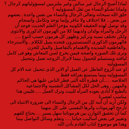
لماذا أصبح الرجال غير مبالين وغير ملتزمين لمسؤولياتهم كرجال ؟
ولماذا تشكو النساء من ثقل المسؤوليه ؟
خلق الله سبحانه وتعالى الرجال والنساء من نفس واحدة , بعضهم
من بعض .. فلا اختلاف ولا تنافر وإنما توحد وتكامل وانسجام
وقد توصل لهذه الحقيقه الكونيه مؤخرا العلم الحديث فوجد أن
الرجل والمرأه يولدان ولديهما كلا من الهرمون الذكورى والانثوى
ولكن تختلف نسبه وتركيز وظهور كل هرمون حسب النوع ….
فالهرمون الذكورى التستستيرون فنجده يميل للكلام , والاسترخاء
,والعاطفيه الشديده والاهتمام بالتفاصيل والميل للحزن
ونرى تلك الصوره واضحه فيمن يخرج لسن المعاش وهو فى كامل
لياقته ويستسلم للخمول بينما لانزال الزوجه تعمل وتتحمل
المسؤوليه
او عند الزوج العاطل عن العمل أو الابن الذى تتحمل عنه الام كل
المسؤوليه بينما يستمتع بفراغه فقط
الخلاصه …..أن فطرة الله التى فطر الناس عليها هى الحاكم
والمهين , وهى الحل لكل المشاكل النفسيه والاجتماعيه
بالطبع لا أنادى بعوده المرأه للبيت وترك العمل …..فليس هذا
مناسب لعصرنا
ولكن أريد أن أنبه كل من الرجال والنساء الى ضرورة الانتباه الى
تأرجح الهرمونات وأثرها النفسى على كل منهما
كما أن تحقيق التوازن بين هرموناتنا سهل يسير … يحتاج للفهم
وتغيير فى بعض أساليب حياتنا …. وتعلم وسائل التواصل بيننا
وهذا هو موضوع كتاب القادم بأذن الله .