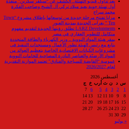
بعد تداول فيديو التهنئة.. الكشف عن “سيلفر سكرين” منفذة
أول تهنئة جوية بعيد ميلاد تركي آل الشيخ وصاحب الفكرة
محمد سراج
مزايا تفتتح مرحلة جديدة من توسعاتها بإطلاق مشروع “Town
Ten ” بعرابى الجديدة بمدينة العبور
LARZ Developments تطلق رؤيتها الجديدة لتقديم مفهوم
متكامل للتطوير العقاري في مصر
بمقر هيئة المواد النووية .. وزير الكهرباء والطاقة المتجددة
يتابع مع رئيس الهيئة تطور الأعمال ومستجدات التنفيذ فى
مشروعات الكيانات الاقتصادية الخاصة بتعظيم العوائد من
المواد الأرضيّة والعناصر النادرة المصاحبة للخامات النووية
عمومية “القابضة للسياحة والفنادق” تعتمد الموازنة التقديرية
لعام 2026/2027
أغسطس 2026
س
د
ن
ث
أرب
خ
ج
7
6
5
4
3
2
1
14
13
12
11
10
9
8
21
20
19
18
17
16
15
28
27
26
25
24
23
22
31
30
29
« يوليو