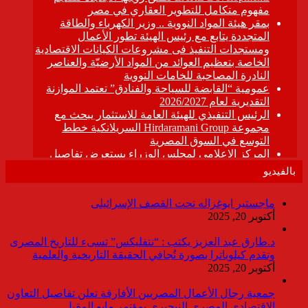
بالفيديو
ماجستير ابوغزاله تحت القصف الإسرائيلى
أكتوبر 20, 2025
د.طارق عبد العزيز يكتب : “نتفليكس” تسىء للتاريخ المصرى
وتقدم كيلوباترا بصورة تُجافي الحقيقة التاريخية والعلمية
أكتوبر 20, 2025
جمعية رجال الأعمال المصريين الأفارقة تعلن تفاصيل التعاون
الاقتصادي المصري النيجيري بمؤتمر مايو المقبل