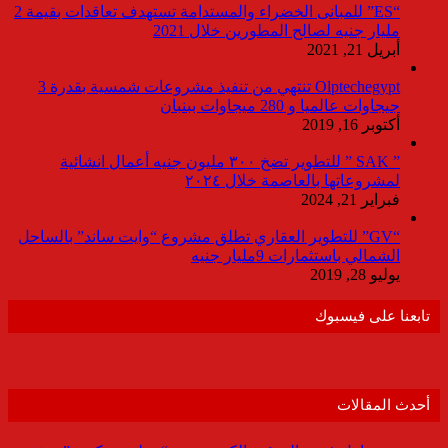
“ES” للمبانى الخضراء والمستدامة تستهدف تعاقدات بقيمة 2
مليار جنيه لصالح المطورين خلال 2021
أبريل 21, 2021
Olptechegypt تنتهي من تنفيذ مشروعات شمسية بقدرة 3
جيجاوات عالميا و 280 ميجاوات ببنبان
أكتوبر 16, 2019
” SAK ” للتطوير تضخ ٣٠٠ مليون جنيه أعمال انشائية
لمشروعاتها بالعاصمة خلال ٢٠٢٤
فبراير 21, 2024
“GV” للتطوير العقاري تطلق مشروع “وايت ساند” بالساحل
الشمالي باستثمارات 9مليار جنيه
يوليو 28, 2019
تابعنا على فيسبوك
أحدث المقالات