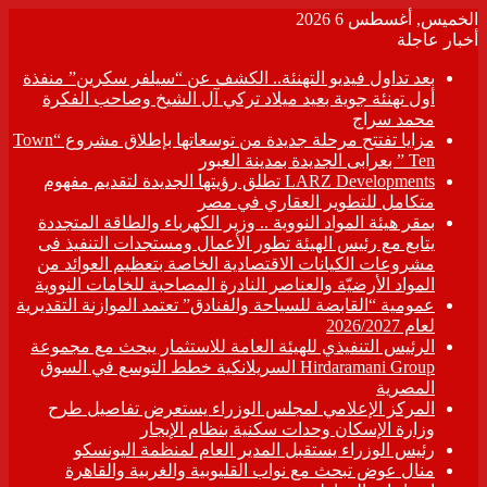
الخميس, أغسطس 6 2026
أخبار عاجلة
بعد تداول فيديو التهنئة.. الكشف عن “سيلفر سكرين” منفذة
أول تهنئة جوية بعيد ميلاد تركي آل الشيخ وصاحب الفكرة
محمد سراج
مزايا تفتتح مرحلة جديدة من توسعاتها بإطلاق مشروع “Town
Ten ” بعرابى الجديدة بمدينة العبور
LARZ Developments تطلق رؤيتها الجديدة لتقديم مفهوم
متكامل للتطوير العقاري في مصر
بمقر هيئة المواد النووية .. وزير الكهرباء والطاقة المتجددة
يتابع مع رئيس الهيئة تطور الأعمال ومستجدات التنفيذ فى
مشروعات الكيانات الاقتصادية الخاصة بتعظيم العوائد من
المواد الأرضيّة والعناصر النادرة المصاحبة للخامات النووية
عمومية “القابضة للسياحة والفنادق” تعتمد الموازنة التقديرية
لعام 2026/2027
الرئيس التنفيذي للهيئة العامة للاستثمار يبحث مع مجموعة
Hirdaramani Group السريلانكية خطط التوسع في السوق
المصرية
المركز الإعلامي لمجلس الوزراء يستعرض تفاصيل طرح
وزارة الإسكان وحدات سكنية بنظام الإيجار
رئيس الوزراء يستقبل المدير العام لمنظمة اليونسكو
منال عوض تبحث مع نواب القليوبية والغربية والقاهرة