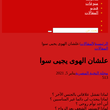
منوعات
فيديو
المقالات
فيسبوك
ملخص
الموقع
بحث
RSS
عن
الرئيسية
/
المقالات
/
علشان الهوى يجيى سوا
المقالات
علشان الهوى يجيى سوا
مجلة النخبة المصرية
يناير 5, 2021
513
لماذا تفشل علاقاتي بالجنس الأخر ؟
لماذا ينجذب لى دائما غير المناسبين ؟
أين أجد توأم روحى ؟
لماذا لايستمر الشغف بعد الزواج ؟