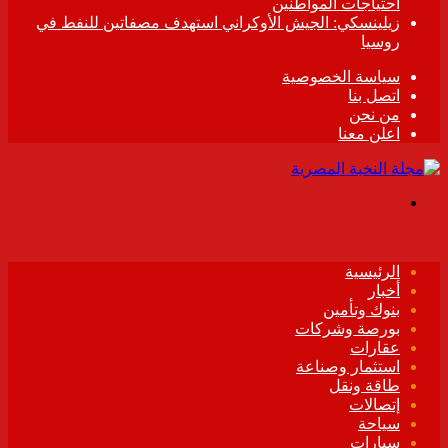
احتياجات المواطنين
زيلينسكي: الجيش الأوكراني استهدف مصفاتين للنفط في
روسيا
سياسة الخصوصية
اتصل بنا
من نحن
اعلن معنا
القائمة
الرئيسية
أخبار
بنوك وتأمين
بورصة وشركات
عقارات
استثمار وصناعة
طاقة ونقل
إتصالات
سياحة
سيارات