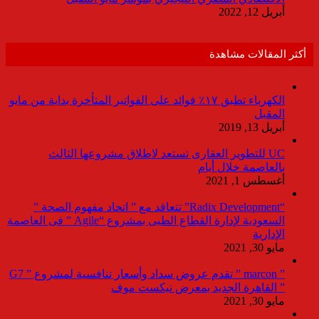
أبريل 12, 2022
أكثر المقالات مشاهدة
الكهرباء تطبق ١٧٪ فوائد على الفواتير المتأخرة بداية من مايو
المقبل
أبريل 13, 2019
UC للتطوير العقارى تستعد لاطلاق مشروعها الثالث
بالعاصمة خلال أيام
أغسطس 1, 2021
“Radix Development” تتعاقد مع ” اتحاد مفهوم الصحة ”
السعودية لإدارة القطاع الطبى بمشروع “Agile ” فى العاصمة
الإدارية
مايو 30, 2021
” marcon ” تقدم عروض سداد وأسعار تنافسية لمشروع ” G7
” القاهرة الجديد بمعرض نيكست موف
مايو 30, 2021