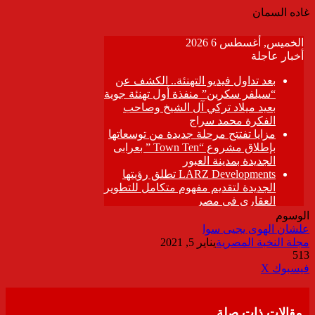
غاده السمان
الوسوم
علشان الهوى يجيى سوا
مجلة النخبة المصرية
يناير 5, 2021
513
ڤايبر
طباعة
تيلقرام
واتساب
مشاركة
فيسبوك
‫X
عبر
البريد
مقالات ذات صلة