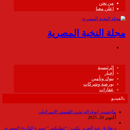
بالفيديو
ماجستير ابوغزاله تحت القصف الإسرائيلى
أكتوبر 20, 2025
د.طارق عبد العزيز يكتب : “نتفليكس” تسىء للتاريخ المصرى