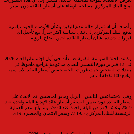
تعرض الاقتصاد لموجة تضخمية جديدة، مشيراً إلى أن هذه التطورات
تمنح البنك المركزي مساحة للإبقاء على أسعار الفائدة دون تغيير.
وأضاف أن استمرار حالة عدم اليقين بشأن الأوضاع الجيوسياسية
يدفع البنك المركزي إلى تبني سياسة أكثر حذراً، مع تأجيل أي
قرارات جديدة بشأن أسعار الفائدة لحين اتضاح الرؤية.
وكانت لجنة السياسة النقدية قد بدأت في أول اجتماعاتها لعام 2026
في 12 فبراير دورة التيسير النقدي مدعومة بتراجع ملحوظ في
معدلات التضخم، حيث قررت اللجنة خفض أسعار العائد الأساسية
بواقع 100 نقطة أساس.
وفي الاجتماعيين التاليين – أبريل ومايو الماضيين- تم الإبقاء على
أسعار الفائدة دون تغيير، لتستقر أسعار عائد الإيداع لليلة واحدة عند
19%، وعائد الإقراض لليلة واحدة عند 20%، بينما بلغ سعر العملية
الرئيسية للبنك المركزي 19.5%، وسعر الائتمان والخصم 19.5%.
الاجتماعات المتبقية للبنك المركزي المصري في 2026