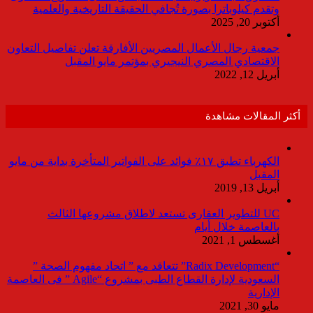
وتقدم كيلوباترا بصورة تُجافي الحقيقة التاريخية والعلمية
أكتوبر 20, 2025
جمعية رجال الأعمال المصريين الأفارقة تعلن تفاصيل التعاون
الاقتصادي المصري النيجيري بمؤتمر مايو المقبل
أبريل 12, 2022
أكثر المقالات مشاهدة
الكهرباء تطبق ١٧٪ فوائد على الفواتير المتأخرة بداية من مايو
المقبل
أبريل 13, 2019
UC للتطوير العقارى تستعد لاطلاق مشروعها الثالث
بالعاصمة خلال أيام
أغسطس 1, 2021
“Radix Development” تتعاقد مع ” اتحاد مفهوم الصحة ”
السعودية لإدارة القطاع الطبى بمشروع “Agile ” فى العاصمة
الإدارية
مايو 30, 2021