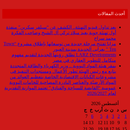
أحدث المقالات
بعد تداول فيديو التهنئة.. الكشف عن “سيلفر سكرين” منفذة
أول تهنئة جوية بعيد ميلاد تركي آل الشيخ وصاحب الفكرة
محمد سراج
مزايا تفتتح مرحلة جديدة من توسعاتها بإطلاق مشروع “Town
Ten ” بعرابى الجديدة بمدينة العبور
LARZ Developments تطلق رؤيتها الجديدة لتقديم مفهوم
متكامل للتطوير العقاري في مصر
بمقر هيئة المواد النووية .. وزير الكهرباء والطاقة المتجددة
يتابع مع رئيس الهيئة تطور الأعمال ومستجدات التنفيذ فى
مشروعات الكيانات الاقتصادية الخاصة بتعظيم العوائد من
المواد الأرضيّة والعناصر النادرة المصاحبة للخامات النووية
عمومية “القابضة للسياحة والفنادق” تعتمد الموازنة التقديرية
لعام 2026/2027
أغسطس 2026
س
د
ن
ث
أرب
خ
ج
7
6
5
4
3
2
1
14
13
12
11
10
9
8
21
20
19
18
17
16
15