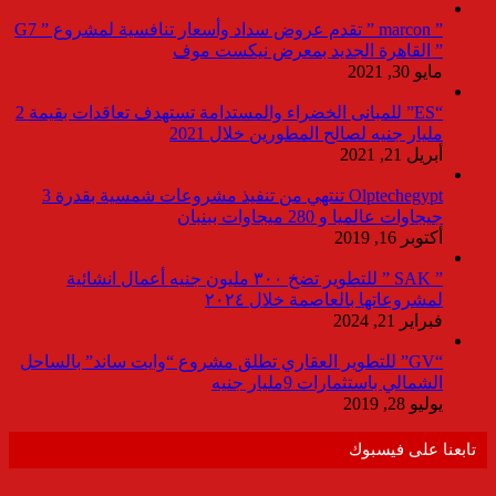
” marcon ” تقدم عروض سداد وأسعار تنافسية لمشروع ” G7
” القاهرة الجديد بمعرض نيكست موف
مايو 30, 2021
“ES” للمبانى الخضراء والمستدامة تستهدف تعاقدات بقيمة 2
مليار جنيه لصالح المطورين خلال 2021
أبريل 21, 2021
Olptechegypt تنتهي من تنفيذ مشروعات شمسية بقدرة 3
جيجاوات عالميا و 280 ميجاوات ببنبان
أكتوبر 16, 2019
” SAK ” للتطوير تضخ ٣٠٠ مليون جنيه أعمال انشائية
لمشروعاتها بالعاصمة خلال ٢٠٢٤
فبراير 21, 2024
“GV” للتطوير العقاري تطلق مشروع “وايت ساند” بالساحل
الشمالي باستثمارات 9مليار جنيه
يوليو 28, 2019
تابعنا على فيسبوك