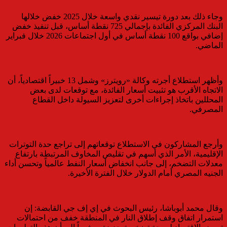
وجاء ذلك بعد دورة تيسير نقدي واسعة خلال 2025 خفض خلالها
البنك المركزي الفائدة بإجمالي 725 نقطة أساس، قبل تنفيذ خفض
إضافي بواقع 100 نقطة أساس في أول اجتماعات 2026 خلال فبراير
الماضي.
وأظهر استطلاع أجرته وكالة «رويترز» وشمل 13 خبيراً اقتصادياً، أن
الاتجاه الأقرب هو تثبيت أسعار الفائدة، مع توقعات لدى بعض
المحللين باتخاذ إجراءات أخرى لتعزيز السيولة داخل القطاع
المصرفي.
وأرجع المشاركون في الاستطلاع توقعاتهم إلى تراجع حدة التوترات
الإقليمية، الأمر الذي أسهم في تقليص المخاوف المرتبطة بارتفاع
معدلات التضخم، إلى جانب انخفاض أسعار النفط عالمياً وتحسن أداء
الجنيه المصري أمام الدولار خلال الفترة الأخيرة.
وقال محمد أبوباشا، رئيس البحوث في إي إف جي القابضة: إن
استمرار اتفاق وقف إطلاق النار في المنطقة خفف من احتمالات