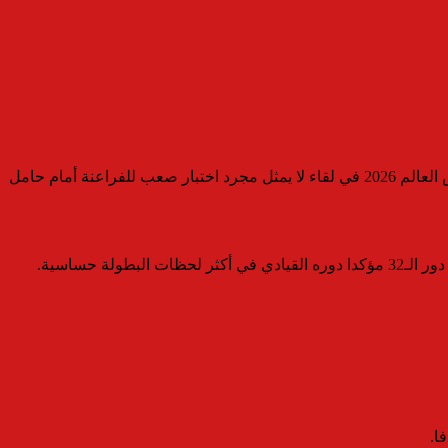
يخوض محمد صلاح قائد منتخب مصر مواجهة من العيار الثقيل أمام منتخب الأرجنتين مساء الثلاثاء، ضمن منافسات دور الـ16 من بطولة كأس العالم 2026 في لقاء لا يمثل مجرد اختبار صعب للفراعنة أمام حامل
 حساسية.