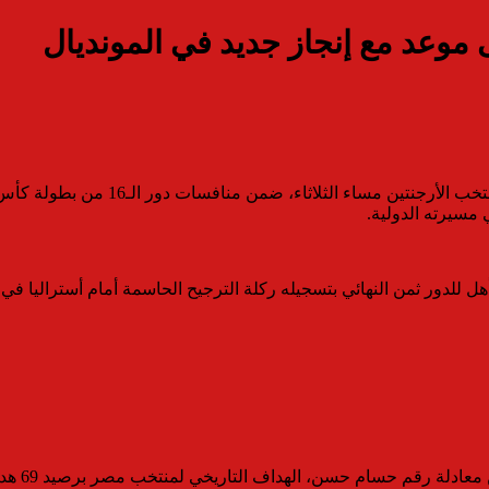
ى موعد مع إنجاز جديد في المونديال
مسيرته الدولية.
له ركلة الترجيح الحاسمة أمام أستراليا في دور الـ32 مؤكدا دوره القيادي في أكثر لحظات البطولة
ادلة رقم حسام حسن، الهداف التاريخي لمنتخب مصر برصيد 69 هدفا.