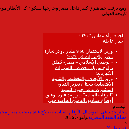
ومع ترقب جماهيري كبير داخل مصر وخارجها ستكون كل الأنظار موجه
تاريخه الدولي.
الوسوم
إنجاز جديد في المونديال
الأرقام القياسية
صلاح
قائد منتخب مصر
محمد
مجلة النخبة المصرية
يوليو 7, 2026
3
ڤايبر
طباعة
تيلقرام
واتساب
مشاركة
فيسبوك
‫X