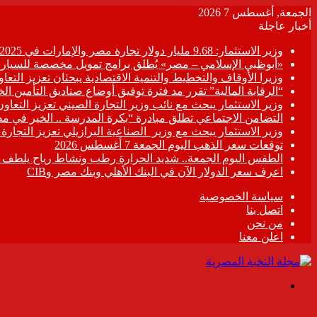
الجمعة, أغسطس 7 2026
أخبار عاجلة
وزير الاستثمار: 9.68 مليار دولار تجارة مصر والإمارات في 2025
«أبوظبي الإسلامي – مصر» يُطلق برامج تمويل مخصصة للسيارات
وزيرا الأوقاف والتخطيط والتنمية الاقتصادية يبحثان تعزيز التع
“الرقابة المالية” تقرر مد فترة توفيق أوضاع صناديق التأمين الخاصة حتى 31 د
وزير الاستثمار يبحث مع نائب وزير التجارة الصيني تعزيز التعا
التضامن الاجتماعي تطلق مبادرة “بكرة المدرسة .. الخير في م
وزير الاستثمار يبحث مع وزير الصناعية البرازيلي تعزيز التجارة
توقعات سعر الذهب اليوم الجمعة 7 أغسطس 2026
الطقس اليوم الجمعة.. شديد الحرارة رطب ونشاط رياح يلطف الأ
اعرف سعر الدولار الآن في البنك الأهلي وبنك مصر وCIB
سياسة الخصوصية
اتصل بنا
من نحن
اعلن معنا
القائمة