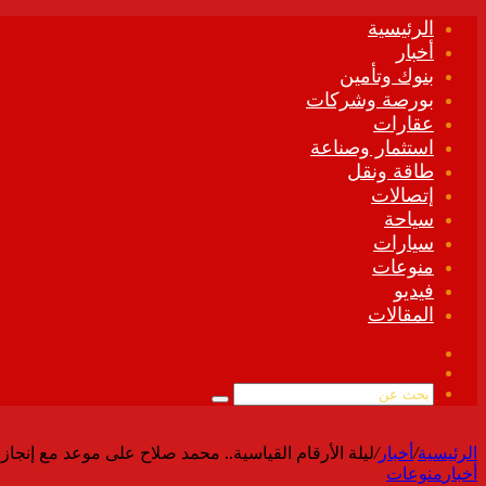
الرئيسية
أخبار
بنوك وتأمين
بورصة وشركات
عقارات
استثمار وصناعة
طاقة ونقل
إتصالات
سياحة
سيارات
منوعات
فيديو
المقالات
فيسبوك
ملخص
الموقع
بحث
RSS
عن
الرئيسية
/
أخبار
/
ليلة الأرقام القياسية.. محمد صلاح على موعد مع إنجاز 
أخبار
منوعات