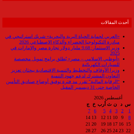
أحدث المقالات
«العربي لحماية الحياة البرية والبحرية» شريك استراتيجي في
مبادرة التكنولوجيا الخضراء والذكاء الاصطناعي 2026
وزير الاستثمار: 9.68 مليار دولار تجارة مصر والإمارات في
2025
«أبوظبي الإسلامي – مصر» يُطلق برامج تمويل مخصصة
للسيارات الكهربائية
وزيرا الأوقاف والتخطيط والتنمية الاقتصادية يبحثان تعزيز
التعاون المشترك لدعم جهود التنمية
“الرقابة المالية” تقرر مد فترة توفيق أوضاع صناديق التأمين
الخاصة حتى 31 ديسمبر المقبل
أغسطس 2026
س
د
ن
ث
أرب
خ
ج
7
6
5
4
3
2
1
14
13
12
11
10
9
8
21
20
19
18
17
16
15
28
27
26
25
24
23
22