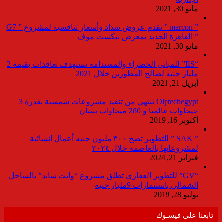
مايو 30, 2021
” marcon ” تقدم عروض سداد وأسعار تنافسية لمشروع ” G7
” القاهرة الجديد بمعرض نيكست موف
مايو 30, 2021
“ES” للمبانى الخضراء والمستدامة تستهدف تعاقدات بقيمة 2
مليار جنيه لصالح المطورين خلال 2021
أبريل 21, 2021
Olptechegypt تنتهي من تنفيذ مشروعات شمسية بقدرة 3
جيجاوات عالميا و 280 ميجاوات ببنبان
أكتوبر 16, 2019
” SAK ” للتطوير تضخ ٣٠٠ مليون جنيه أعمال انشائية
لمشروعاتها بالعاصمة خلال ٢٠٢٤
فبراير 21, 2024
“GV” للتطوير العقاري تطلق مشروع “وايت ساند” بالساحل
الشمالي باستثمارات 9مليار جنيه
يوليو 28, 2019
تابعنا على فيسبوك