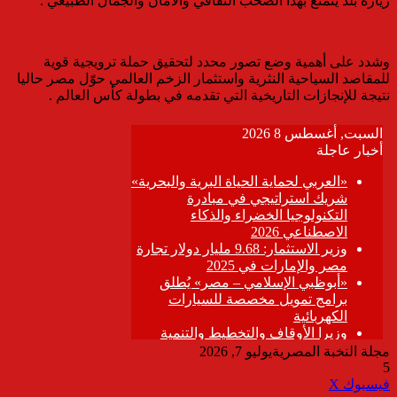
زيارة بلد يتمتع بهذا الصخب الثقافي والأمان والجمال الطبيعي .
وشدد على أهمية وضع تصور محدد لتحقيق حملة ترويجية قوية
للمقاصد السياحية النثرية واستثمار الزخم العالمي حوّل مصر حاليا
نتيجة للإنجازات التاريخية التي تقدمه في بطولة كأس العالم .
مجلة النخبة المصرية
يوليو 7, 2026
5
ڤايبر
طباعة
تيلقرام
واتساب
مشاركة
فيسبوك
‫X