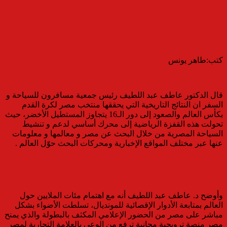
كتب:طاهر يونس
قال الدكتور عاطف عبد اللطيف رئيس جمعية مسافرون للسياحة و
السفر ان النتائج التاريخية التي يحققها منتخب مصر لكرة القدم
بكأس العالم والصعود إلى دور الـ16 يتجاوز المستطيل الأخضر، حيث
تحولت هذه القفزة الرياضية إلى محرك أساسي لدعم و تنشيط
السياحة المصرية من خلال البحث عن مصر و معالمها و معلومات
عنها عبر مختلف المواقع الإخبارية ومحركات البحث حوّل العالم .
وأوضح د. عاطف عبد اللطيف أنه مع اهتمام مئات الملايين حول
العالم بمتابعة الأدوار الإقصائية للمونديال، تسلطت الأضواء بشكل
مباشر على مصر من الحضور الإعلامي المكثف بالبطولة والذي يمنح
مصر منصة ترويجية مجانية ترفع من الوعي بالعلامة التجارية لمصر