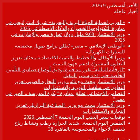
الأحد, أغسطس 9 2026
أخبار عاجلة
«العربي لحماية الحياة البرية والبحرية» شريك استراتيجي في
مبادرة التكنولوجيا الخضراء والذكاء الاصطناعي 2026
وزير الاستثمار: 9.68 مليار دولار تجارة مصر والإمارات في
2025
«أبوظبي الإسلامي – مصر» يُطلق برامج تمويل مخصصة
للسيارات الكهربائية
وزيرا الأوقاف والتخطيط والتنمية الاقتصادية يبحثان تعزيز
التعاون المشترك لدعم جهود التنمية
“الرقابة المالية” تقرر مد فترة توفيق أوضاع صناديق التأمين
الخاصة حتى 31 ديسمبر المقبل
وزير الاستثمار يبحث مع نائب وزير التجارة الصيني تعزيز
التعاون في سلاسل التوريد والاستثمارات
التضامن الاجتماعي تطلق مبادرة “بكرة المدرسة .. الخير في
مصر”
وزير الاستثمار يبحث مع وزير الصناعية البرازيلي تعزيز
التجارة والاستثمارات
توقعات سعر الذهب اليوم الجمعة 7 أغسطس 2026
الطقس اليوم الجمعة.. شديد الحرارة رطب ونشاط رياح
يلطف الأجواء والمحسوسة بالقاهرة 38
سياسة الخصوصية