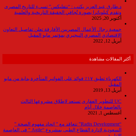
د.طارق عبد العزيز يكتب : “نتفليكس” تسىء للتاريخ المصرى
وتقدم كيلوباترا بصورة تُجافي الحقيقة التاريخية والعلمية
أكتوبر 20, 2025
جمعية رجال الأعمال المصريين الأفارقة تعلن تفاصيل التعاون
الاقتصادي المصري النيجيري بمؤتمر مايو المقبل
أبريل 12, 2022
أكثر المقالات مشاهدة
الكهرباء تطبق ١٧٪ فوائد على الفواتير المتأخرة بداية من مايو
المقبل
أبريل 13, 2019
UC للتطوير العقارى تستعد لاطلاق مشروعها الثالث
بالعاصمة خلال أيام
أغسطس 1, 2021
“Radix Development” تتعاقد مع ” اتحاد مفهوم الصحة ”
السعودية لإدارة القطاع الطبى بمشروع “Agile ” فى العاصمة
الإدارية