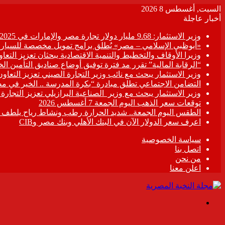
السبت, أغسطس 8 2026
أخبار عاجلة
وزير الاستثمار: 9.68 مليار دولار تجارة مصر والإمارات في 2025
«أبوظبي الإسلامي – مصر» يُطلق برامج تمويل مخصصة للسيارات
وزيرا الأوقاف والتخطيط والتنمية الاقتصادية يبحثان تعزيز التع
“الرقابة المالية” تقرر مد فترة توفيق أوضاع صناديق التأمين الخاصة حتى 31 د
وزير الاستثمار يبحث مع نائب وزير التجارة الصيني تعزيز التعا
التضامن الاجتماعي تطلق مبادرة “بكرة المدرسة .. الخير في م
وزير الاستثمار يبحث مع وزير الصناعية البرازيلي تعزيز التجارة
توقعات سعر الذهب اليوم الجمعة 7 أغسطس 2026
الطقس اليوم الجمعة.. شديد الحرارة رطب ونشاط رياح يلطف الأ
اعرف سعر الدولار الآن في البنك الأهلي وبنك مصر وCIB
سياسة الخصوصية
اتصل بنا
من نحن
اعلن معنا
القائمة