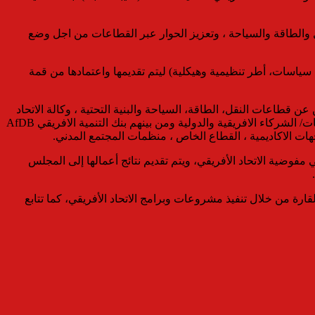
ل والطاقة والسياحة ، وتعزيز الحوار عبر القطاعات من اجل وضع
 سياسات، أطر تنظيمية وهيكلية) ليتم تقديمها واعتمادها من قمة
الأفريقية أعضاء الاتحاد الافريقي المسئولين عن قطاعات النقل، الطاقة، السياحة والبنية التحتية ، وكالة الاتحاد
الافريقي للتنمية (النيباد) AUDA-NEPAD ، التجمعات الاقتصادية الإقليمية RECs ، المنظمات والوكالات المتخصصة للاتحاد الافريقي ، المنظمات/ الشركاء الافريقية والدولية ومن بينهم بنك التنمية الافريقي AfDB
الإدارات المعنية في مفوضية الاتحاد الأفريقي، ويتم تقديم نتائج أعمالها إلى المجلس
 الإقليمي في القارة من خلال تنفيذ مشروعات وبرامج الاتحاد الأفريقي، كما تتابع