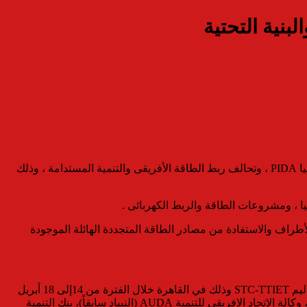
بنية التحتية
عقد الدكتور محمد شاكر وزير الكهرباء والطاقة المتجددة الإجتماع الأول للجنة الوزارية المشكلة بخصوص برنامج تنمية البنية التحتية في أفريقيا PIDA ، وتحالف ربط الطاقة الأفريقى والتنمية المستدامة ، وذلك
ا ، ومشروعات الطاقة والربط الكهربائى .
الأطراف والاستفادة من مصادر الطاقة المتجددة الهائلة الموجودة
وأوضح أن جمهورية مصر العربية ستستضيف الدورة العادية الثانية للجنة الاتحاد الأفريقي المتخصصة للنقل والبنية التحتية العابرة للقارة والاقاليم STC-TTIET وذلك في القاهرة خلال الفترة من 14إلى 18 أبريل
القادم تحت عنوان ” تنمية البنية التحتية الذكية لتعزيز التحول والتكامل القاري في افريقيا”، وذلك بالتعاون مع مفوضية الاتحاد الأفريقي AUC، وكالة الاتحاد الافريقي للتنمية AUDA (النيباد سابقاً)، بنك التنمية