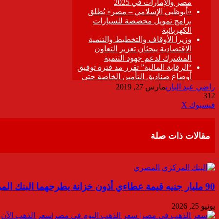
راضي عبد الباري
مارس 27, 2019
312
ڤايبر
طباعة
تيلقرام
واتساب
مشاركة
فيسبوك
‫X
عبر
البريد
مقالات ذات صلة
90 مليار جنيه قيمة عطاءي أذون خزانة يطرحهما البنك المركزي المصري اليوم
يونيو 25, 2026