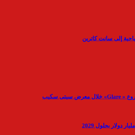
حية إلى سانت كاترين
يتى سكيب