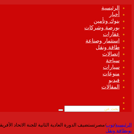
الرئيسية
أخبار
بنوك وتأمين
بورصة وشركات
عقارات
استثمار وصناعة
طاقة ونقل
إتصالات
سياحة
سيارات
منوعات
فيديو
المقالات
فيسبوك
ملخص
الموقع
بحث
RSS
عن
الرئيسية
/
توب
/
مصرتستضيف الدورة العادية الثانية للجنة الاتحاد الأفري
توب
طاقة ونقل