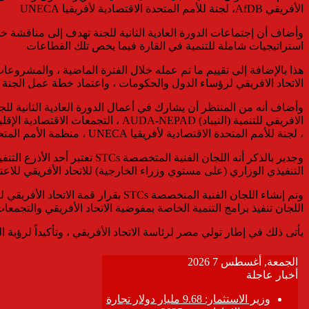
الأفريقي AfDB، لجنة للأمم المتحدة الاقتصادية لأفريقيا UNECA
وأضاف أن إجتماعات الدورة العادية الثانية للجنة تهدف إلى مناقشة خ
استراتيجيات شاملة للتنمية في القارة فيما يخص تلك القطاعات
هذا بالإضافة إلى تقييم ما تم عمله خلال الفترة الماضية ، والمشروعا
الاتحاد الافريقي لرؤساء الدول والحكومات ، واعتماد خطة عمل الجنة عن الفترة
، لجنة للأمم المتحدة الاقتصادية لأفريقيا UNECA ، منظمة الأمم المتحدة الدولية للسياحة UNWTO ، الاتحاد الأوروبي EU ، البنك الدولي ، الجهات الاكاديمية ، القطاع الخاص ، منظمات المجتمع المدني.
وجدير بالذكر أنه اللجان الفن
التنفيذي الوزاري (على مستوي وزراء الخارجية) للاتحاد الأفريقي للاعت
وتم إنشاء اللجان الفنية المتخصصة s
اللجان تنفيذ برامج التنمية الخاصة بمفوضية الاتحاد الأفريقي والتجمعات الاق
يأتى ذلك في إطار تولي مصر لرئاسة الاتحاد الأفريقي ، وتأكيداً لرؤية ا