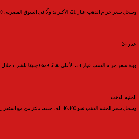
وسجل سعر جرام الذهب عيار 21، الأكثر تداولًا في السوق المصرية، 5800 جنيه دون احتساب المصنعية، بعدما بلغ 5825 جنيهًا خلال التعاملات السابقة، فيما تتراوح قيمة المصنعية بين 3% و8% من سعر الجرام.
عيار 24
وبلغ سعر جرام الذهب عيار 24، الأعلى نقاءً، 6629 جنيهًا للشراء خلال تعاملات اليوم.
الجنيه الذهب
وسجل سعر الجنيه الذهب نحو 46.400 ألف جنيه، بالتزامن مع استقرار أسعار الأعيرة المختلفة في الأسواق المحلية.