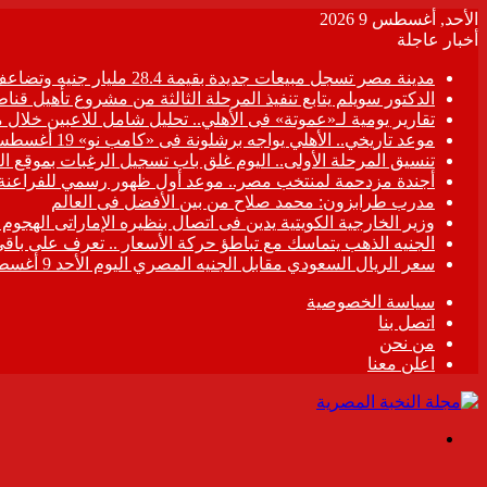
الأحد, أغسطس 9 2026
أخبار عاجلة
مدينة مصر تسجل مبيعات جديدة بقيمة 28.4 مليار جنيه وتضاعف معدلات التسليم خلال النصف الأول من 2026
الدكتور سويلم يتابع تنفيذ المرحلة الثالثة من مشروع تأهيل قناطر
تقارير يومية لـ«عموتة» فى الأهلي.. تحليل شامل للاعبين خلال 
موعد تاريخي.. الأهلي يواجه برشلونة فى «كامب نو» 19 أغسطس
تنسيق المرحلة الأولى.. اليوم غلق باب تسجيل الرغبات بموقع ال
أجندة مزدحمة لمنتخب مصر.. موعد أول ظهور رسمي للفراعنة
مدرب طرابزون: محمد صلاح من بين الأفضل فى العالم
وزير الخارجية الكويتية يدين فى اتصال بنظيره الإماراتى الهجوم
الجنيه الذهب يتماسك مع تباطؤ حركة الأسعار .. تعرف على باقي
سعر الريال السعودي مقابل الجنيه المصري اليوم الأحد 9 أغسطس 2026
سياسة الخصوصية
اتصل بنا
من نحن
اعلن معنا
القائمة