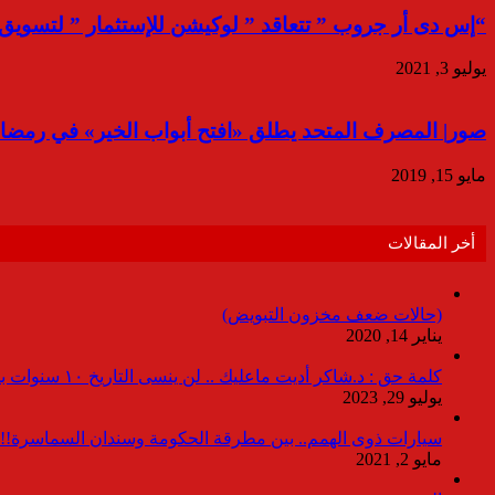
“إس دى أر جروب ” تتعاقد ” لوكيشن للإستثمار ” لتسويق 
يوليو 3, 2021
صور| المصرف المتحد يطلق «افتح أبواب الخير» في رمضا
مايو 15, 2019
أخر المقالات
(حالات ضعف مخزون التبويض)
يناير 14, 2020
كلمة حق : د.شاكر أديت ماعليك .. لن ينسى التاريخ ١٠ سنوات بدون انقطاعات
يوليو 29, 2023
سيارات ذوى الهمم.. بين مطرقة الحكومة وسندان السماسرة!!
مايو 2, 2021