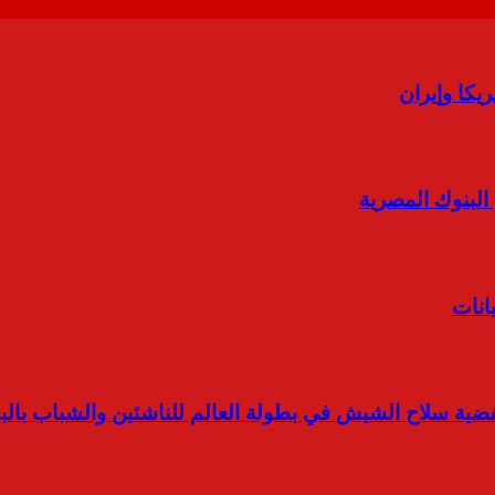
 البنوك المصرية
انات
بفضية سلاح الشيش في بطولة العالم للناشئين والشباب بالب