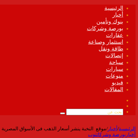
الرئيسية
أخبار
بنوك وتأمين
بورصة وشركات
عقارات
استثمار وصناعة
طاقة ونقل
إتصالات
سياحة
سيارات
منوعات
فيديو
المقالات
فيسبوك
ملخص
الموقع
بحث
RSS
عن
الرئيسية
/
أخبار
/
موقع النخبة ينشر أسعار الذهب فى الأسواق المصرية الخميس 9 ي
أخبار
بورصة وشركات
توب