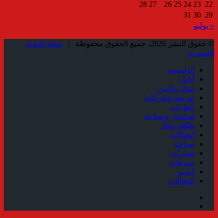
28
27
26
25
24
23
22
31
30
29
« يوليو
© حقوق النشر 2026، جميع الحقوق محفوظة |
مجلة النخبة
المصرية
الرئيسية
أخبار
بنوك وتأمين
بورصة وشركات
عقارات
استثمار وصناعة
طاقة ونقل
إتصالات
سياحة
سيارات
منوعات
فيديو
المقالات
فيسبوك
ملخص
الموقع