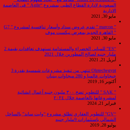
السعودية لإدارة القطاع الطبى بمشروع “Agile ” فى العاصمة
الإدارية
مايو 30, 2021
” marcon ” تقدم عروض سداد وأسعار تنافسية لمشروع ” G7
” القاهرة الجديد بمعرض نيكست موف
مايو 30, 2021
“ES” للمبانى الخضراء والمستدامة تستهدف تعاقدات بقيمة 2
مليار جنيه لصالح المطورين خلال 2021
أبريل 21, 2021
Olptechegypt تنتهي من تنفيذ مشروعات شمسية بقدرة 3
جيجاوات عالميا و 280 ميجاوات ببنبان
أكتوبر 16, 2019
” SAK ” للتطوير تضخ ٣٠٠ مليون جنيه أعمال انشائية
لمشروعاتها بالعاصمة خلال ٢٠٢٤
فبراير 21, 2024
“GV” للتطوير العقاري تطلق مشروع “وايت ساند” بالساحل
الشمالي باستثمارات 9مليار جنيه
يوليو 28, 2019