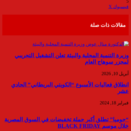
5
ڤايبر
طباعة
تيلقرام
واتساب
مشاركة
فيسبوك
‫X
عبر
البريد
مقالات ذات صلة
وزيرة التنمية المحلية والبيئة تعلن التشغيل التجريبي
لمجزر سوهاج العام
أبريل 10, 2026
انطلاق فعاليات الأسبوع “الكويتي البريطاني” الحادي
عشر
فبراير 18, 2024
“جوميا” تطلق أكبر حملة تخفيضات في السوق المصرية
خلال موسم BLACK FRIDAY