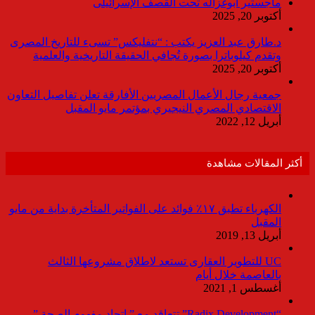
ماجستير ابوغزاله تحت القصف الإسرائيلى
أكتوبر 20, 2025
د.طارق عبد العزيز يكتب : “نتفليكس” تسىء للتاريخ المصرى
وتقدم كيلوباترا بصورة تُجافي الحقيقة التاريخية والعلمية
أكتوبر 20, 2025
جمعية رجال الأعمال المصريين الأفارقة تعلن تفاصيل التعاون
الاقتصادي المصري النيجيري بمؤتمر مايو المقبل
أبريل 12, 2022
أكثر المقالات مشاهدة
الكهرباء تطبق ١٧٪ فوائد على الفواتير المتأخرة بداية من مايو
المقبل
أبريل 13, 2019
UC للتطوير العقارى تستعد لاطلاق مشروعها الثالث
بالعاصمة خلال أيام
أغسطس 1, 2021
“Radix Development” تتعاقد مع ” اتحاد مفهوم الصحة ”