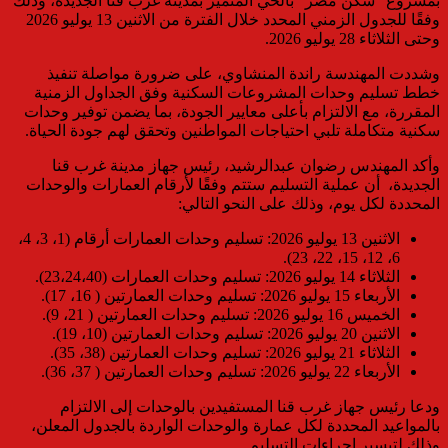
بمشروع “سكن مصر” بالحي المتميز بمدينة غرب قنا الجديدة، وذلك
وفقًا للجدول الزمني المحدد خلال الفترة من الاثنين 13 يوليو 2026
وحتى الثلاثاء 28 يوليو 2026.
وشددت المهندسة راندة المنشاوي، على ضرورة مواصلة تنفيذ
خطط تسليم وحدات المشروعات السكنية وفق الجداول الزمنية
المقررة، مع الالتزام بأعلى معايير الجودة، بما يضمن توفير وحدات
سكنية متكاملة تلبي احتياجات المواطنين وتحقق لهم جودة الحياة.
وأكد المهندس رضوان عبدالرشيد، رئيس جهاز مدينة غرب قنا
الجديدة، أن عملية التسليم ستتم وفقًا لأرقام العمارات والوحدات
المحددة لكل يوم، وذلك على النحو التالي:
الاثنين 13 يوليو 2026: تسليم وحدات العمارات أرقام (1، 3، 4،
6، 12، 15، 22، 23).
الثلاثاء 14 يوليو 2026: تسليم وحدات العمارات (23،24،40).
الأربعاء 15 يوليو 2026: تسليم وحدات العمارتين ( 16، 17).
الخميس 16 يوليو 2026: تسليم وحدات العمارتين ( 21، 9).
الاثنين 20 يوليو 2026: تسليم وحدات العمارتين (10، 19).
الثلاثاء 21 يوليو 2026: تسليم وحدات العمارتين (38، 35).
الأربعاء 22 يوليو 2026: تسليم وحدات العمارتين ( 37، 36).
ودعا رئيس جهاز غرب قنا المستفيدين بالوحدات إلى الالتزام
بالمواعيد المحددة لكل عمارة والوحدات الواردة بالجدول المعلن،
وذلك لتيسير إجراءات التسليم.