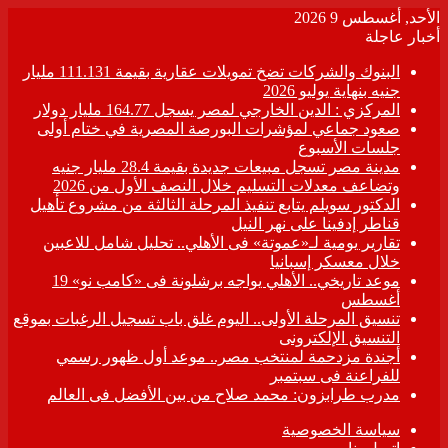
الأحد, أغسطس 9 2026
أخبار عاجلة
البنوك والشركات تضخ تمويلات عقارية بقيمة 111.131 مليار
جنيه بنهاية يوليو 2026
المركزي : الدين الخارجي لمصر يسجل 164.77 مليار دولار
صعود جماعي لمؤشرات البورصة المصرية في ختام أولى
جلسات الأسبوع
مدينة مصر تسجل مبيعات جديدة بقيمة 28.4 مليار جنيه
وتضاعف معدلات التسليم خلال النصف الأول من 2026
الدكتور سويلم يتابع تنفيذ المرحلة الثالثة من مشروع تأهيل
قناطر إدفينا على نهر النيل
تقارير يومية لـ«عموتة» فى الأهلي.. تحليل شامل للاعبين
خلال معسكر إسبانيا
موعد تاريخي.. الأهلي يواجه برشلونة فى «كامب نو» 19
أغسطس
تنسيق المرحلة الأولى.. اليوم غلق باب تسجيل الرغبات بموقع
التنسيق الإلكترونى
أجندة مزدحمة لمنتخب مصر.. موعد أول ظهور رسمي
للفراعنة فى سبتمبر
مدرب طرابزون: محمد صلاح من بين الأفضل فى العالم
سياسة الخصوصية