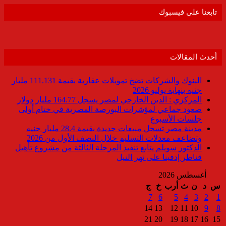
تابعنا على فيسبوك
أحدث المقالات
البنوك والشركات تضخ تمويلات عقارية بقيمة 111.131 مليار
جنيه بنهاية يوليو 2026
المركزي : الدين الخارجي لمصر يسجل 164.77 مليار دولار
صعود جماعي لمؤشرات البورصة المصرية في ختام أولى
جلسات الأسبوع
مدينة مصر تسجل مبيعات جديدة بقيمة 28.4 مليار جنيه
وتضاعف معدلات التسليم خلال النصف الأول من 2026
الدكتور سويلم يتابع تنفيذ المرحلة الثالثة من مشروع تأهيل
قناطر إدفينا على نهر النيل
أغسطس 2026
س
د
ن
ث
أرب
خ
ج
7
6
5
4
3
2
1
14
13
12
11
10
9
8
21
20
19
18
17
16
15