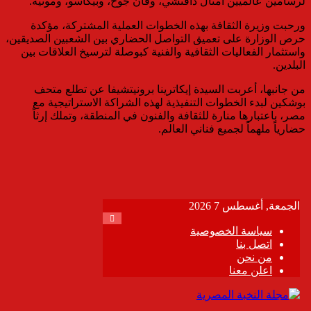
لرسامين عالميين أمثال دافنشي، وفان جوخ، وبيكاسو، ومونيه.
​ورحبت وزيرة الثقافة بهذه الخطوات العملية المشتركة، مؤكدة
حرص الوزارة على تعميق التواصل الحضاري بين الشعبين الصديقين،
واستثمار الفعاليات الثقافية والفنية كبوصلة لترسيخ العلاقات بين
البلدين.
​من جانبها، أعربت السيدة إيكاترينا برونيتشيفا عن تطلع متحف
بوشكين لبدء الخطوات التنفيذية لهذه الشراكة الاستراتيجية مع
مصر، باعتبارها منارة للثقافة والفنون في المنطقة، وتملك إرثاً
حضارياً ملهماً لجميع فناني العالم.