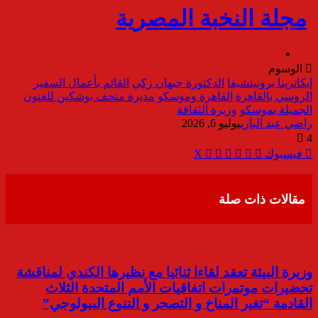
الوسوم
إيكاترينا برونيتشيفا
الدكتورة جيهان زكي
القائم بأعمال السفير
الروسي بالقاهرة
القاهرة وموسكو
مديرة متحف بوشكين للفنون
الجميلة بموسكو
وزيرة الثقافة
راضي عبد الباري
يوليو 6, 2026
4
ڤايبر
مشاركة
تيلقرام
واتساب
طباعة
فيسبوك
‫X
عبر
البريد
مقالات ذات صلة
وزيرة البيئة تعقد لقاءا ثنائيا مع نظيرها الكندي لمناقشة
تحضيرات موتمرات اتفاقيات الأمم المتحدة الثلاث
القادمة “تغير المناخ و التصحر و التنوع البيولوجي”