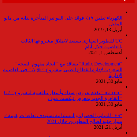
الكهرباء تطبق ١٧٪ فوائد على الفواتير المتأخرة بداية من مايو
المقبل
أبريل 13, 2019
UC للتطوير العقارى تستعد لاطلاق مشروعها الثالث
بالعاصمة خلال أيام
أغسطس 1, 2021
“Radix Development” تتعاقد مع ” اتحاد مفهوم الصحة ”
السعودية لإدارة القطاع الطبى بمشروع “Agile ” فى العاصمة
الإدارية
مايو 30, 2021
” marcon ” تقدم عروض سداد وأسعار تنافسية لمشروع ” G7
” القاهرة الجديد بمعرض نيكست موف
مايو 30, 2021
“ES” للمبانى الخضراء والمستدامة تستهدف تعاقدات بقيمة 2
مليار جنيه لصالح المطورين خلال 2021
أبريل 21, 2021