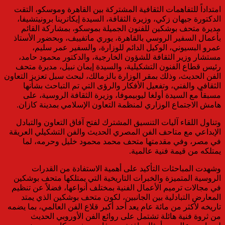
​امتداداً للتفاهمات الثقافية المشتركة بين القاهرة وموسكو، التقت
الدكتورة جيهان زكي، وزيرة الثقافة، السيدة إيكاترينا برونيتشيفا،
مديرة متحف بوشكين للفنون الجميلة بموسكو، بمشاركة القائم
بأعمال السفير الروسي بالقاهرة، يوري ماتفييف، وبحضور الأستاذ
عمرو البسيوني، الوكيل الدائم للوزارة، والسفير عمر سليم،
مستشار وزير الثقافة للشؤون الخارجية، والدكتور محمود حامد،
رئيس قطاع الفنون التشكيلية، والسيدة إيمان نبيل، مديرة متحف
الفن الحديث، وذلك بمقر الوزارة بالزمالك، لبحث سبل تعزيز التعاون
الثقافي والفني، وتفعيل الأفكار والرؤى التي تم التباحث بشأنها
مسبقاً مع السيدة أولغا ليوبيموفا، وزيرة الثقافة الروسية، على
هامش الاجتماع الوزاري لمنظمة التعاون الإسلامي بمدينة كازان.
​وتناول اللقاء آليات التنسيق المشترك لفتح آفاق التعاون والتبادل
الإبداعي مع متاحف الفن المصري الحديث والفن التشكيلي العريقة
في مصر، وفي مقدمتها متحف محمد محمود خليل وحرمه، لما
يمتلكه من قيمة فنية عالمية.
​وشهدت المباحثات التأكيد على أهمية الاستفادة من القدرات
الروسية المتميزة والخبرات التاريخية التي يمتلكها متحف بوشكين
في مجالات ترميم الأعمال الفنية بمختلف أنواعها، فضلاً عن تنظيم
المعارض التبادلية بين الجانبين، لكون متحف بوشكين الذي يمتد
تاريخه لأكثر من مائة عام يعد أحد أكبر قلاع الفن العالمي، بما يضمه
من ثروة فنية هائلة تشتمل على روائع الفن الأوروبي الحديث