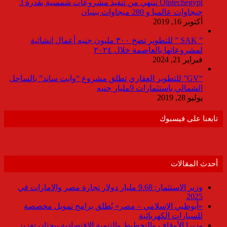
Olptechegypt تنتهي من تنفيذ مشروعات شمسية بقدرة 3
جيجاوات عالميا و 280 ميجاوات ببنبان
أكتوبر 16, 2019
” SAK ” للتطوير تضخ ٣٠٠ مليون جنيه أعمال انشائية
لمشروعاتها بالعاصمة خلال ٢٠٢٤
فبراير 21, 2024
“GV” للتطوير العقاري تطلق مشروع “وايت ساند” بالساحل
الشمالي باستثمارات 9مليار جنيه
يوليو 28, 2019
تابعنا على فيسبوك
أحدث المقالات
وزير الاستثمار: 9.68 مليار دولار تجارة مصر والإمارات في
2025
«أبوظبي الإسلامي – مصر» يُطلق برامج تمويل مخصصة
للسيارات الكهربائية
وزيرا الأوقاف والتخطيط والتنمية الاقتصادية يبحثان تعزيز