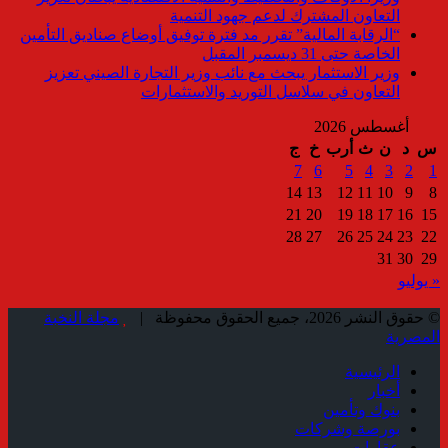
التعاون المشترك لدعم جهود التنمية
“الرقابة المالية” تقرر مد فترة توفيق أوضاع صناديق التأمين
الخاصة حتى 31 ديسمبر المقبل
وزير الاستثمار يبحث مع نائب وزير التجارة الصيني تعزيز
التعاون في سلاسل التوريد والاستثمارات
أغسطس 2026
س
د
ن
ث
أرب
خ
ج
7
6
5
4
3
2
1
14
13
12
11
10
9
8
21
20
19
18
17
16
15
28
27
26
25
24
23
22
31
30
29
« يوليو
© حقوق النشر 2026، جميع الحقوق محفوظة |
مجلة النخبة
المصرية
الرئيسية
أخبار
بنوك وتأمين
بورصة وشركات
عقارات