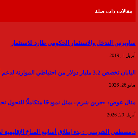
البريد
مقالات ذات صلة
ساويرس التدخل والاستثمار الحكومى طارد للاستثمار
أبريل 1, 2019
اليابان تخصص 3.2 مليار دولار من احتياطي الموازنة لدعم أسعار الكهرباء والغاز
مايو 26, 2026
منال عوض: «جرين شرم» يمثل نموذجًا متكاملًا للتحول نحو 
أبريل 29, 2026
د.مصطفى الشربينى : بدء إطلاق أسابيع المناخ الإقليمية لعام 2022 فى دبى 28 مارس ا