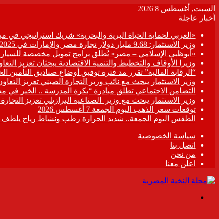
السبت, أغسطس 8 2026
أخبار عاجلة
«العربي لحماية الحياة البرية والبحرية» شريك استراتيجي في مبادر
وزير الاستثمار: 9.68 مليار دولار تجارة مصر والإمارات في 2025
«أبوظبي الإسلامي – مصر» يُطلق برامج تمويل مخصصة للسيارات
وزيرا الأوقاف والتخطيط والتنمية الاقتصادية يبحثان تعزيز التع
“الرقابة المالية” تقرر مد فترة توفيق أوضاع صناديق التأمين الخاصة حتى 31 د
وزير الاستثمار يبحث مع نائب وزير التجارة الصيني تعزيز التعا
التضامن الاجتماعي تطلق مبادرة “بكرة المدرسة .. الخير في م
وزير الاستثمار يبحث مع وزير الصناعية البرازيلي تعزيز التجارة
توقعات سعر الذهب اليوم الجمعة 7 أغسطس 2026
الطقس اليوم الجمعة.. شديد الحرارة رطب ونشاط رياح يلطف الأ
سياسة الخصوصية
اتصل بنا
من نحن
اعلن معنا
القائمة