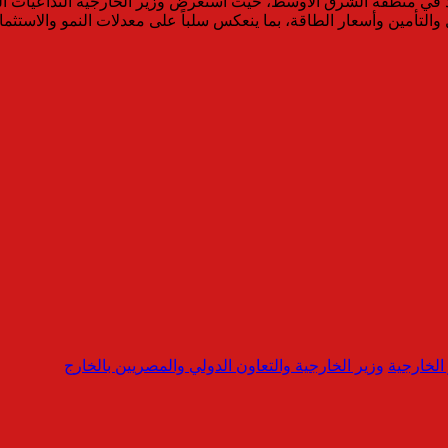
عيد في منطقة الشرق الأوسط، حيث استعرض وزير الخارجية التداعيات السل
التأمين وأسعار الطاقة، بما ينعكس سلباً على معدلات النمو والاستثمار 
الخارجية
وزير الخارجية والتعاون الدولي والمصريين بالخارج