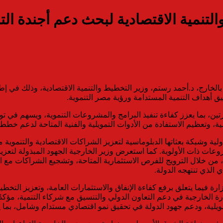
تنمية الاقتصادية لبحث دعم أجندة التنم
الخارج، د.أحمد رستم، وزير التخطيط والتنمية الاقتصادية، وذلك في إطار
ق أهداف التنمية المستدامة ورؤية مصر التنموية.
ن، بما يعزز كفاءة تنفيذ البرامج والمشروعات التنموية، ويسهم في توج
، وتعظيم الاستفادة من الأدوات التمويلية والفنية المتاحة لدعم خطط ا
ولية وشبكة بعثاتها الدبلوماسية لتعزيز الشراكات الاقتصادية والتنموي
عات ذات الأولوية. كما استعرض وزير الخارجية الجهود المبذولة لتعزيز
من خلال الترويج للفرص الاستثمارية المتاحة، وتشجيع الشراكات مع ال
 الذي تنتهجه الدولة.
ة فيما يتعلق برفع كفاءة الإنفاق والاستثمارات العامة، وتعزيز التخطي
 الخارجية في دعم التعاون الدولي والتنسيق مع شركاء التنمية، مؤكدً
لتمويلية، ودعم جهود الدولة في تحقيق نمو اقتصادي مستدام وشامل، بما ي