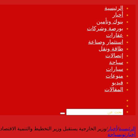
الرئيسية
أخبار
بنوك وتأمين
بورصة وشركات
عقارات
استثمار وصناعة
طاقة ونقل
إتصالات
سياحة
سيارات
منوعات
فيديو
المقالات
فيسبوك
ملخص
الموقع
بحث
RSS
عن
الرئيسية
/
أخبار
/
وزير الخارجية يستقبل وزير التخطيط والتنمية الاقتصادي
أخبار
توب
سياحة