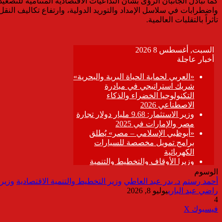
كما تبادل الجانبان الرؤى بشأن التداعيات الاقتصادية المتنامية للتص
واضطرابات في سلاسل الإمداد والتوريد الدولية، وارتفاع تكاليف النقل و
تأثراً بالتقلبات العالمية.
الوسوم
أحمد رستم
د. بدر عبد العاطي
وزير التخطيط والتنمية الاقتصادية
وزير 
راضي عبد الباري
يوليو 8, 2026
4
ڤايبر
طباعة
تيلقرام
واتساب
مشاركة
فيسبوك
‫X
عبر