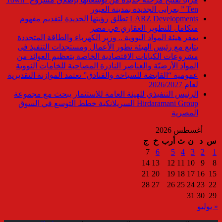
Ten ” بعرابى الجديدة بمدينة العبور
LARZ Developments تطلق رؤيتها الجديدة لتقديم مفهوم
متكامل للتطوير العقاري في مصر
بمقر هيئة المواد النووية .. وزير الكهرباء والطاقة المتجددة
يتابع مع رئيس الهيئة تطور الأعمال ومستجدات التنفيذ فى
مشروعات الكيانات الاقتصادية الخاصة بتعظيم العوائد من
المواد الأرضيّة والعناصر النادرة المصاحبة للخامات النووية
عمومية “القابضة للسياحة والفنادق” تعتمد الموازنة التقديرية
لعام 2026/2027
الرئيس التنفيذي للهيئة العامة للاستثمار يبحث مع مجموعة
Hirdaramani Group السريلانكية خطط التوسع في السوق
المصرية
أغسطس 2026
س
د
ن
ث
أرب
خ
ج
7
6
5
4
3
2
1
14
13
12
11
10
9
8
21
20
19
18
17
16
15
28
27
26
25
24
23
22
31
30
29
« يوليو