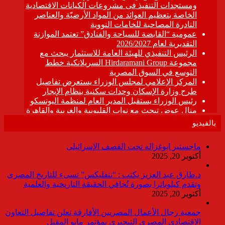
بالفيديو
ماجستير ابوغزاله تحت القصف الإسرائيلى
أكتوبر 20, 2025
د.طارق عبد العزيز يكتب : “نتفليكس” تسىء للتاريخ المصرى
وتقدم كيلوباترا بصورة تُجافي الحقيقة التاريخية والعلمية
أكتوبر 20, 2025
جمعية رجال الأعمال المصريين الأفارقة تعلن تفاصيل التعاون
الاقتصادي المصري النيجيري بمؤتمر مايو المقبل