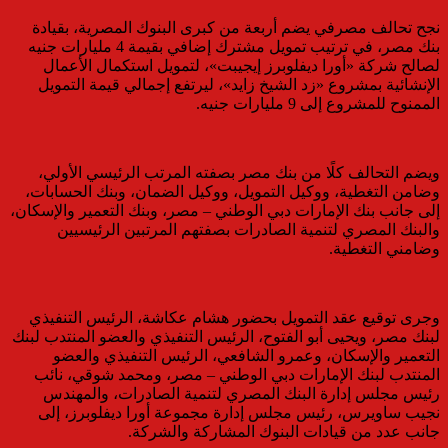
نجح تحالف مصرفي يضم أربعة من كبرى البنوك المصرية، بقيادة
بنك مصر، في ترتيب تمويل مشترك إضافي بقيمة 4 مليارات جنيه
لصالح شركة «أورا ديفلوبرز إيجيبت»، لتمويل استكمال الأعمال
الإنشائية بمشروع «زد الشيخ زايد»، ليرتفع إجمالي قيمة التمويل
الممنوح للمشروع إلى 9 مليارات جنيه.
ويضم التحالف كلًا من بنك مصر بصفته المرتب الرئيسي الأولي،
وضامن التغطية، ووكيل التمويل، ووكيل الضمان، وبنك الحسابات،
إلى جانب بنك الإمارات دبي الوطني – مصر، وبنك التعمير والإسكان،
والبنك المصري لتنمية الصادرات بصفتهم المرتبين الرئيسيين
وضامني التغطية.
وجرى توقيع عقد التمويل بحضور هشام عكاشة، الرئيس التنفيذي
لبنك مصر، ويحيى أبو الفتوح، الرئيس التنفيذي والعضو المنتدب لبنك
التعمير والإسكان، وعمرو الشافعي، الرئيس التنفيذي والعضو
المنتدب لبنك الإمارات دبي الوطني – مصر، ومحمد شوقي، نائب
رئيس مجلس إدارة البنك المصري لتنمية الصادرات، والمهندس
نجيب ساويرس، رئيس مجلس إدارة مجموعة أورا ديفلوبرز، إلى
جانب عدد من قيادات البنوك المشاركة والشركة.