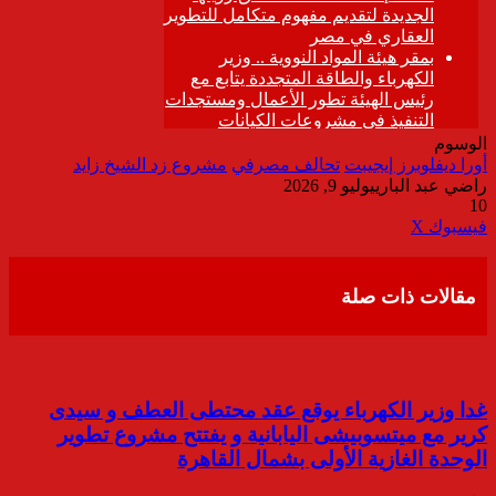
الوسوم
أورا ديفلوبرز إيجيبت
تحالف مصرفي
مشروع زد الشيخ زايد
راضي عبد الباري
يوليو 9, 2026
10
ڤايبر
طباعة
تيلقرام
واتساب
مشاركة
فيسبوك
‫X
عبر
البريد
مقالات ذات صلة
غدا وزير الكهرباء يوقع عقد محتطى العطف و سيدى
كرير مع ميتسوبيشى اليابانية و يفتتح مشروع تطوير
الوحدة الغازية الأولى بشمال القاهرة