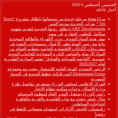
الخميس, أغسطس 6 2026
أخبار عاجلة
مزايا تفتتح مرحلة جديدة من توسعاتها بإطلاق مشروع “Town
Ten ” بعرابى الجديدة بمدينة العبور
LARZ Developments تطلق رؤيتها الجديدة لتقديم مفهوم
متكامل للتطوير العقاري في مصر
بمقر هيئة المواد النووية .. وزير الكهرباء والطاقة المتجددة
يتابع مع رئيس الهيئة تطور الأعمال ومستجدات التنفيذ فى
مشروعات الكيانات الاقتصادية الخاصة بتعظيم العوائد من
المواد الأرضيّة والعناصر النادرة المصاحبة للخامات النووية
عمومية “القابضة للسياحة والفنادق” تعتمد الموازنة التقديرية
لعام 2026/2027
الرئيس التنفيذي للهيئة العامة للاستثمار يبحث مع مجموعة
Hirdaramani Group السريلانكية خطط التوسع في السوق
المصرية
المركز الإعلامي لمجلس الوزراء يستعرض تفاصيل طرح
وزارة الإسكان وحدات سكنية بنظام الإيجار
رئيس الوزراء يستقبل المدير العام لمنظمة اليونسكو
منال عوض تبحث مع نواب القليوبية والغربية والقاهرة
احتياجات المواطنين
زيلينسكي: الجيش الأوكراني استهدف مصفاتين للنفط في
روسيا