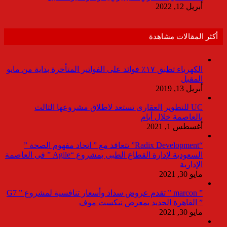
أبريل 12, 2022
أكثر المقالات مشاهدة
الكهرباء تطبق ١٧٪ فوائد على الفواتير المتأخرة بداية من مايو
المقبل
أبريل 13, 2019
UC للتطوير العقارى تستعد لاطلاق مشروعها الثالث
بالعاصمة خلال أيام
أغسطس 1, 2021
“Radix Development” تتعاقد مع ” اتحاد مفهوم الصحة ”
السعودية لإدارة القطاع الطبى بمشروع “Agile ” فى العاصمة
الإدارية
مايو 30, 2021
” marcon ” تقدم عروض سداد وأسعار تنافسية لمشروع ” G7
” القاهرة الجديد بمعرض نيكست موف
مايو 30, 2021