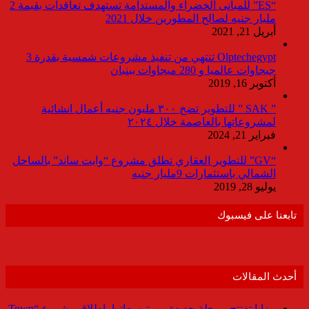
“ES” للمبانى الخضراء والمستدامة تستهدف تعاقدات بقيمة 2
مليار جنيه لصالح المطورين خلال 2021
أبريل 21, 2021
Olptechegypt تنتهي من تنفيذ مشروعات شمسية بقدرة 3
جيجاوات عالميا و 280 ميجاوات ببنبان
أكتوبر 16, 2019
” SAK ” للتطوير تضخ ٣٠٠ مليون جنيه أعمال انشائية
لمشروعاتها بالعاصمة خلال ٢٠٢٤
فبراير 21, 2024
“GV” للتطوير العقاري تطلق مشروع “وايت ساند” بالساحل
الشمالي باستثمارات 9مليار جنيه
يوليو 28, 2019
تابعنا على فيسبوك
أحدث المقالات
مزايا تفتتح مرحلة جديدة من توسعاتها بإطلاق مشروع “Town