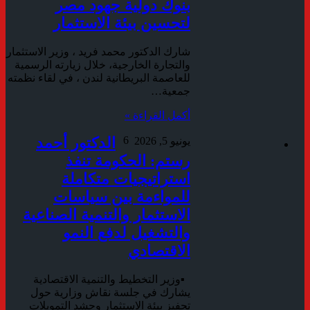
بنوك دولية جهود مصر
لتحسين بيئة الاستثمار
شارك الدكتور محمد فريد ، وزير الاستثمار
والتجارة الخارجية، خلال زيارته الرسمية
للعاصمة البريطانية لندن ، في لقاء نظمته
جمعية…
أكمل القراءة »
6
الدكتور أحمد
يونيو 5, 2026
رستم: الحكومة تنفذ
استراتيجيات متكاملة
للمواءمة بين سياسات
الاستثمار والتنمية الصناعية
والتشغيل لدفع النمو
الاقتصادي
▪︎وزير التخطيط والتنمية الاقتصادية
يشارك في جلسة نقاش وزارية حول
تحفيز بيئة الاستثمار وحشد التمويلات