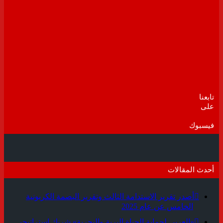
مايو 30, 2021
“ES” للمبانى الخضراء والمستدامة تستهدف تعاقدات بقيمة 2
مليار جنيه لصالح المطورين خلال 2021
أبريل 21, 2021
Olptechegypt تنتهي من تنفيذ مشروعات شمسية بقدرة 3
جيجاوات عالميا و 280 ميجاوات ببنبان
أكتوبر 16, 2019
” SAK ” للتطوير تضخ ٣٠٠ مليون جنيه أعمال انشائية
لمشروعاتها بالعاصمة خلال ٢٠٢٤
فبراير 21, 2024
تابعنا
“GV” للتطوير العقاري تطلق مشروع “وايت ساند” بالساحل
على
الشمالي باستثمارات 9مليار جنيه
يوليو 28, 2019
فيسبوك
أحدث المقالات
أصدر تقرير الاستدامة الثالث وتقرير البصمة الكربونية
الخامس عن عام 2025
«العربي لحماية الحياة البرية والبحرية» شريك استراتيجي