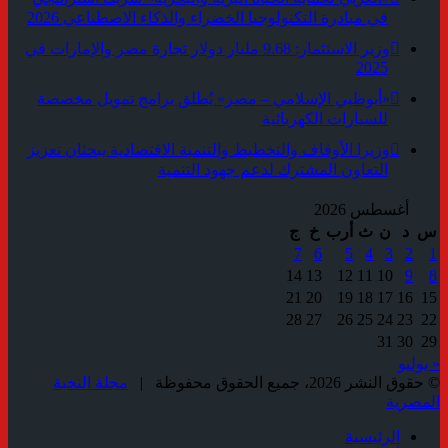
في مبادرة التكنولوجيا الخضراء والذكاء الاصطناعي 2026
وزير الاستثمار: 9.68 مليار دولار تجارة مصر والإمارات في
2025
«أبوظبي الإسلامي – مصر» يُطلق برامج تمويل مخصصة
للسيارات الكهربائية
وزيرا الأوقاف والتخطيط والتنمية الاقتصادية يبحثان تعزيز
التعاون المشترك لدعم جهود التنمية
أغسطس 2026
س
د
ن
ث
أرب
خ
ج
7
6
5
4
3
2
1
14
13
12
11
10
9
8
21
20
19
18
17
16
15
28
27
26
25
24
23
22
31
30
29
« يوليو
© حقوق النشر 2026، جميع الحقوق محفوظة |
مجلة النخبة
المصرية
الرئيسية