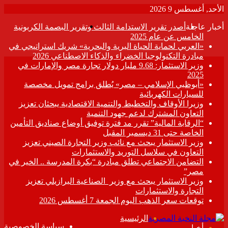
الأحد, أغسطس 9 2026
القائمة
أخبار عاجلة
أصدر تقرير الاستدامة الثالث وتقرير البصمة الكربونية
الخامس عن عام 2025
«العربي لحماية الحياة البرية والبحرية» شريك استراتيجي في
مبادرة التكنولوجيا الخضراء والذكاء الاصطناعي 2026
وزير الاستثمار: 9.68 مليار دولار تجارة مصر والإمارات في
2025
«أبوظبي الإسلامي – مصر» يُطلق برامج تمويل مخصصة
للسيارات الكهربائية
وزيرا الأوقاف والتخطيط والتنمية الاقتصادية يبحثان تعزيز
التعاون المشترك لدعم جهود التنمية
“الرقابة المالية” تقرر مد فترة توفيق أوضاع صناديق التأمين
الخاصة حتى 31 ديسمبر المقبل
وزير الاستثمار يبحث مع نائب وزير التجارة الصيني تعزيز
التعاون في سلاسل التوريد والاستثمارات
التضامن الاجتماعي تطلق مبادرة “بكرة المدرسة .. الخير في
مصر”
وزير الاستثمار يبحث مع وزير الصناعية البرازيلي تعزيز
التجارة والاستثمارات
توقعات سعر الذهب اليوم الجمعة 7 أغسطس 2026
الرئيسية
سياسة الخصوصية
أخبار