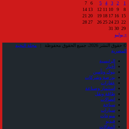
7
6
5
4
3
2
1
14
13
12
11
10
9
8
21
20
19
18
17
16
15
28
27
26
25
24
23
22
31
30
29
« يوليو
© حقوق النشر 2026، جميع الحقوق محفوظة |
مجلة النخبة
المصرية
الرئيسية
أخبار
بنوك وتأمين
بورصة وشركات
عقارات
استثمار وصناعة
طاقة ونقل
إتصالات
سياحة
سيارات
منوعات
فيديو
المقالات