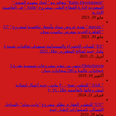
“Radix Development” تتعاقد مع ” اتحاد مفهوم الصحة ”
السعودية لإدارة القطاع الطبى بمشروع “Agile ” فى العاصمة
الإدارية
مايو 30, 2021
” marcon ” تقدم عروض سداد وأسعار تنافسية لمشروع ” G7
” القاهرة الجديد بمعرض نيكست موف
مايو 30, 2021
“ES” للمبانى الخضراء والمستدامة تستهدف تعاقدات بقيمة 2
مليار جنيه لصالح المطورين خلال 2021
أبريل 21, 2021
Olptechegypt تنتهي من تنفيذ مشروعات شمسية بقدرة 3
جيجاوات عالميا و 280 ميجاوات ببنبان
أكتوبر 16, 2019
” SAK ” للتطوير تضخ ٣٠٠ مليون جنيه أعمال انشائية
لمشروعاتها بالعاصمة خلال ٢٠٢٤
فبراير 21, 2024
“GV” للتطوير العقاري تطلق مشروع “وايت ساند” بالساحل
الشمالي باستثمارات 9مليار جنيه
يوليو 28, 2019