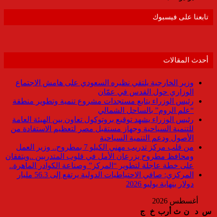
تابعنا على فيسبوك
أحدث المقالات
وزير الخارجية يلتقي نظيره السعودي على هامش الاجتماع
الوزاري حول القدس في عمّان
رئيس الوزراء يتابع مستجدات مشروع تنمية وتطوير منطقة
“علم الروم” بالساحل الشمالي
رئيس الوزراء يشهد توقيع بروتوكول تعاون بين الهيئة العامة
للتنمية السياحية وجهاز مستقبل مصر لتعظيم الاستفادة من
الأصول ودعم التنمية السياحية
من قلب مركز تدريب مهني الكيلو 7 بمطروح.. وزير العمل
ومحافظ مطروح يزرعان الأمل في قلوب المتدربين ..ويتفقان
على خطة عاجلة لتطوير “المركز” وصناعة الكوادر الماهرة..
المركزي: صافي الاحتياطيات الدولية يرتفع إلى 56.3 مليار
دولار بنهاية يوليو 2026
أغسطس 2026
س
د
ن
ث
أرب
خ
ج