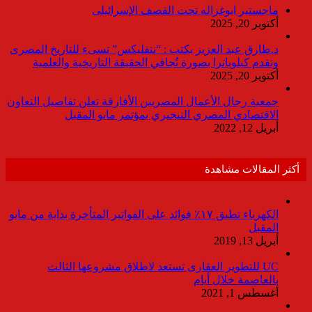
ماجستير ابوغزاله تحت القصف الإسرائيلى
أكتوبر 20, 2025
د.طارق عبد العزيز يكتب : “نتفليكس” تسىء للتاريخ المصرى
وتقدم كيلوباترا بصورة تُجافي الحقيقة التاريخية والعلمية
أكتوبر 20, 2025
جمعية رجال الأعمال المصريين الأفارقة تعلن تفاصيل التعاون
الاقتصادي المصري النيجيري بمؤتمر مايو المقبل
أبريل 12, 2022
أكثر المقالات مشاهدة
الكهرباء تطبق ١٧٪ فوائد على الفواتير المتأخرة بداية من مايو
المقبل
أبريل 13, 2019
UC للتطوير العقارى تستعد لاطلاق مشروعها الثالث
بالعاصمة خلال أيام
أغسطس 1, 2021