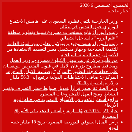
الخميس, أغسطس 6 2026
أخبار عاجلة
وزير الخارجية يلتقي نظيره السعودي على هامش الاجتماع
الوزاري حول القدس في عمّان
رئيس الوزراء يتابع مستجدات مشروع تنمية وتطوير منطقة
“علم الروم” بالساحل الشمالي
رئيس الوزراء يشهد توقيع بروتوكول تعاون بين الهيئة العامة
للتنمية السياحية وجهاز مستقبل مصر لتعظيم الاستفادة من
الأصول ودعم التنمية السياحية
من قلب مركز تدريب مهني الكيلو 7 بمطروح.. وزير العمل
ومحافظ مطروح يزرعان الأمل في قلوب المتدربين ..ويتفقان
على خطة عاجلة لتطوير “المركز” وصناعة الكوادر الماهرة..
المركزي: صافي الاحتياطيات الدولية يرتفع إلى 56.3 مليار
دولار بنهاية يوليو 2026
وزير الصناعة يصدر قراراً بتعديل ضوابط حظر التصرف وتغيير
النشاط ومنح المهل للمشروعات المتعثرة
تراجع أسعار الذهب فى الأسواق المصرية فى ختام اليوم
الأربعاء
عيار 21 بـ 5915 جنيهًا .. ارتفاع أسعار الذهب فى الأسواق
المصرية
رأس المال السوقي للبورصة المصرية يربح 18 مليار جنيه
اليوم