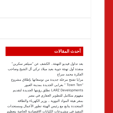
أحدث المقالات
بعد تداول فيديو التهنئة.. الكشف عن “سيلفر سكرين”
منفذة أول تهنئة جوية بعيد ميلاد تركي آل الشيخ وصاحب
الفكرة محمد سراج
مزايا تفتتح مرحلة جديدة من توسعاتها بإطلاق مشروع
“Town Ten ” بعرابى الجديدة بمدينة العبور
LARZ Developments تطلق رؤيتها الجديدة لتقديم
مفهوم متكامل للتطوير العقاري في مصر
بمقر هيئة المواد النووية .. وزير الكهرباء والطاقة
المتجددة يتابع مع رئيس الهيئة تطور الأعمال ومستجدات
التنفيذ فى مشروعات الكيانات الاقتصادية الخاصة بتعظيم