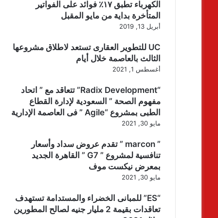
الكهرباء تطبق ١٧٪ فوائد على الفواتير
المتأخرة بداية من مايو المقبل
أبريل 13, 2019
UC للتطوير العقارى تستعد لاطلاق مشروعها
الثالث بالعاصمة خلال أيام
أغسطس 1, 2021
“Radix Development” تتعاقد مع ” اتحاد
مفهوم الصحة ” السعودية لإدارة القطاع
الطبى بمشروع “Agile ” فى العاصمة الإدارية
مايو 30, 2021
” marcon ” تقدم عروض سداد وأسعار
تنافسية لمشروع ” G7 ” القاهرة الجديد
بمعرض نيكست موف
مايو 30, 2021
“ES” للمبانى الخضراء والمستدامة تستهدف
تعاقدات بقيمة 2 مليار جنيه لصالح المطورين