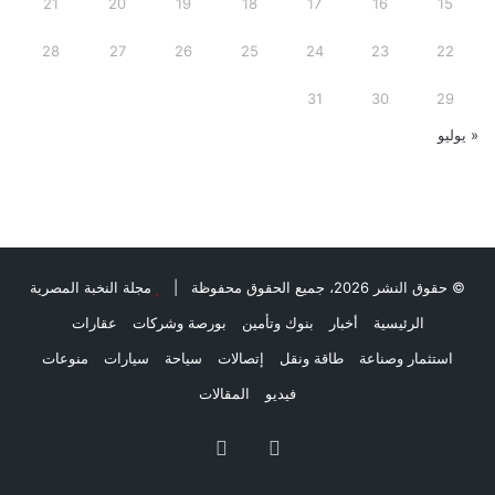
21
20
19
18
17
16
15
28
27
26
25
24
23
22
31
30
29
« يوليو
© حقوق النشر 2026، جميع الحقوق محفوظة |
مجلة النخبة المصرية
الرئيسية
أخبار
بنوك وتأمين
بورصة وشركات
عقارات
استثمار وصناعة
طاقة ونقل
إتصالات
سياحة
سيارات
منوعات
فيديو
المقالات
فيسبوك
ملخص