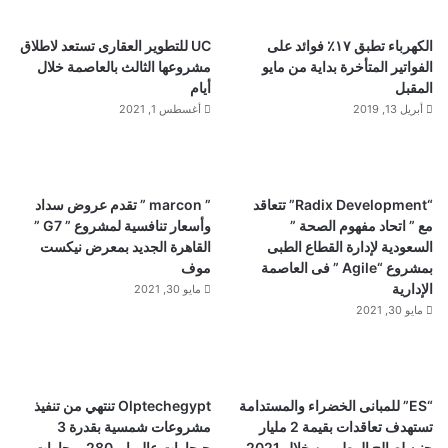
الكهرباء تطبق ١٧٪ فوائد على
UC للتطوير العقارى تستعد لاطلاق
الفواتير المتأخرة بداية من مايو
مشروعها الثالث بالعاصمة خلال
المقبل
أيام
أبريل 13, 2019
أغسطس 1, 2021
“Radix Development” تتعاقد
” marcon ” تقدم عروض سداد
مع ” اتحاد مفهوم الصحة ”
وأسعار تنافسية لمشروع ” G7 ”
السعودية لإدارة القطاع الطبى
القاهرة الجديد بمعرض نيكست
بمشروع “Agile ” فى العاصمة
موف
الإدارية
مايو 30, 2021
مايو 30, 2021
“ES” للمبانى الخضراء والمستدامة
Olptechegypt تنتهي من تنفيذ
تستهدف تعاقدات بقيمة 2 مليار
مشروعات شمسية بقدرة 3
جنيه لصالح المطورين خلال 2021
جيجاوات عالميا و 280 ميجاوات