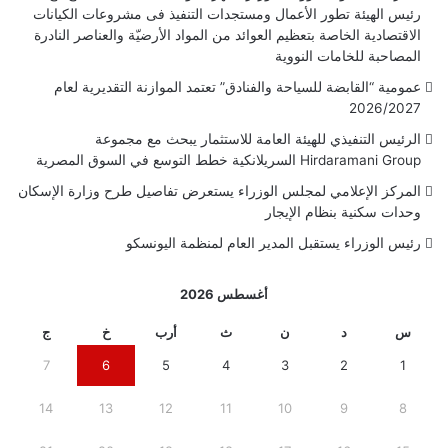
رئيس الهيئة تطور الأعمال ومستجدات التنفيذ فى مشروعات الكيانات
الاقتصادية الخاصة بتعظيم العوائد من المواد الأرضيّة والعناصر النادرة
المصاحبة للخامات النووية
عمومية “القابضة للسياحة والفنادق” تعتمد الموازنة التقديرية لعام
2026/2027
الرئيس التنفيذي للهيئة العامة للاستثمار يبحث مع مجموعة
Hirdaramani Group السريلانكية خطط التوسع في السوق المصرية
المركز الإعلامي لمجلس الوزراء يستعرض تفاصيل طرح وزارة الإسكان
وحدات سكنية بنظام الإيجار
رئيس الوزراء يستقبل المدير العام لمنظمة اليونسكو
أغسطس 2026
س
د
ن
ث
أرب
خ
ج
7
6
5
4
3
2
1
14
13
12
11
10
9
8