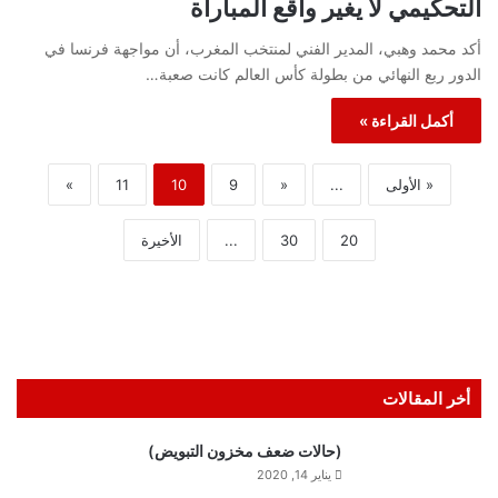
التحكيمي لا يغير واقع المباراة
أكد محمد وهبي، المدير الفني لمنتخب المغرب، أن مواجهة فرنسا في
الدور ربع النهائي من بطولة كأس العالم كانت صعبة…
أكمل القراءة »
« الأولى
...
«
9
10
11
»
20
30
...
الأخيرة
أخر المقالات
(حالات ضعف مخزون التبويض)
يناير 14, 2020